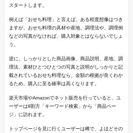
スタートします。
5
ブ
ラ
例えば「おせち料理」と言えば、ある程度想像はつき
ン
ますが、おせち料理の具材や産地、調理法や、調理例
ド
イ
などの写真がなければ、購入対象とはならないでしょ
メ
う。
ー
ジ
に
逆に、しっかりとした商品画像、商品説明、産地、調
つ
い
理法、素材ひとつひとつの写真と説明がしっかりと記
て
載されているおせち料理なら、金額の根拠が良くわか
の
ま
るため、購入に至る確率は高くなります。
と
め
楽天市場やAmazonでネット販売を行っていると、ユ
ーザーは8割方「キーワード検索」から「商品ペー
ジ」に訪れます。
トップページを見に行くユーザーは稀で、よほどその