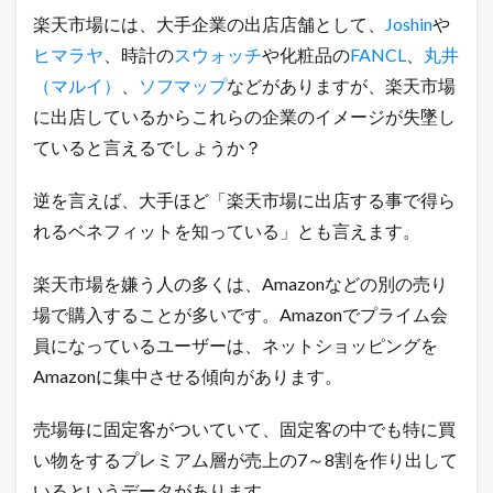
楽天市場には、大手企業の出店店舗として、
Joshin
や
ヒマラヤ
、時計の
スウォッチ
や化粧品の
FANCL
、
丸井
（マルイ）
、
ソフマップ
などがありますが、楽天市場
に出店しているからこれらの企業のイメージが失墜し
ていると言えるでしょうか？
逆を言えば、大手ほど「楽天市場に出店する事で得ら
れるベネフィットを知っている」とも言えます。
楽天市場を嫌う人の多くは、Amazonなどの別の売り
場で購入することが多いです。Amazonでプライム会
員になっているユーザーは、ネットショッピングを
Amazonに集中させる傾向があります。
売場毎に固定客がついていて、固定客の中でも特に買
い物をするプレミアム層が売上の7～8割を作り出して
いるというデータがあります。