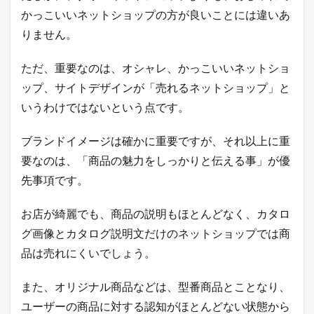
つ
かっこいいネットショップの方が良いことには違いあ
い
て
りません。
4
ただ、重要なのは、オシャレ、かっこいいネットショ
シ
ョ
ップ、サイトデザインが「売れるネットショップ」と
ッ
ピ
いうわけではないという点です。
ン
グ
ブランドイメージは確かに重要ですが、それ以上に重
モ
ー
要なのは、「商品の魅力をしっかりと伝える事」が優
ル
先事項です。
と
自
社
お店が綺麗でも、商品の説明もほとんどなく、カタロ
E
C
グ画像とカタログ説明文だけのネットショップでは商
サ
品は売れにくいでしょう。
イ
ト
の
また、オリジナル商品などは、型番商品とことなり、
違
ユーザーの商品に対する認知がほとんどない状態から
い