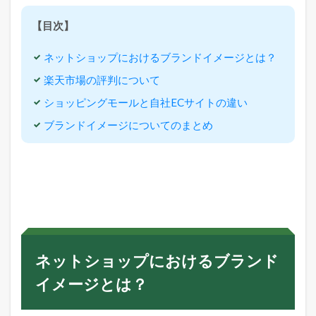
C
サ
【目次】
イ
ト
ネットショップにおけるブランドイメージとは？
の
方
楽天市場の評判について
が
い
ショッピングモールと自社ECサイトの違い
い
ブランドイメージについてのまとめ
の
で
し
ょ
う
か
？
2
ネ
ッ
ネットショップにおけるブランド
ト
シ
イメージとは？
ョ
ッ
プ