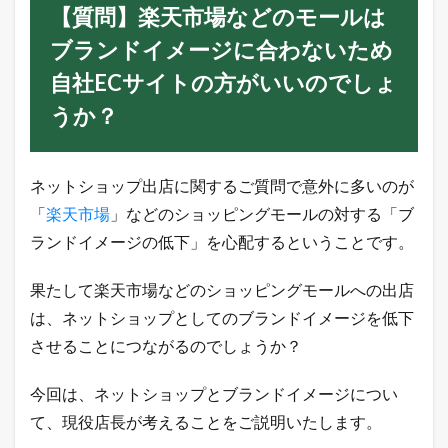
【質問】楽天市場などのモールは
な
ど
ブランドイメージに合わないため
の
モ
自社ECサイトの方がいいのでしょ
ー
ル
うか？
は
ブ
ラ
ン
ネットショップ出店に関するご質問で意外に多いのが
ド
イ
「
楽天市場
」などのショッピングモールの対する「ブ
メ
ランドイメージの低下」を心配するということです。
ー
ジ
に
果たして楽天市場などのショッピングモールへの出店
合
は、ネットショップとしてのブランドイメージを低下
わ
な
させることにつながるのでしょうか？
い
た
め
今回は、ネットショップとブランドイメージについ
自
て、現役店長が考えることをご説明いたします。
社
E