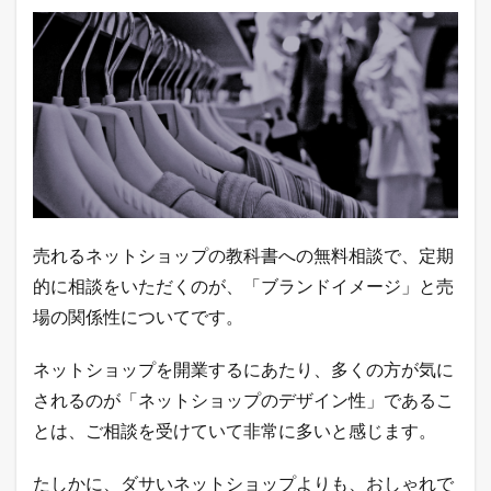
に
お
け
る
ブ
ラ
ン
ド
イ
メ
ー
ジ
と
売れるネットショップの教科書への無料相談で、定期
は
的に相談をいただくのが、「ブランドイメージ」と売
？
場の関係性についてです。
3
楽
天
ネットショップを開業するにあたり、多くの方が気に
市
されるのが「ネットショップのデザイン性」であるこ
場
の
とは、ご相談を受けていて非常に多いと感じます。
評
判
たしかに、ダサいネットショップよりも、おしゃれで
に