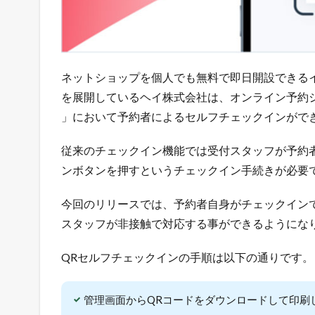
令
和
最
新
！
ネットショップを個人でも無料で即日開設できるイ
無
を展開しているヘイ株式会社は、オンライン予約
料
で
」において予約者によるセルフチェックインがで
ネ
ッ
従来のチェックイン機能では受付スタッフが予約
ト
ンボタンを押すというチェックイン手続きが必要
シ
ョ
ッ
今回のリリースでは、予約者自身がチェックイン
プ
スタッフが非接触で対応する事ができるようにな
を
出
QRセルフチェックインの手順は以下の通りです。
店
で
き
管理画面からQRコードをダウンロードして印刷
る