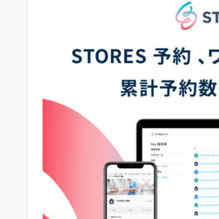
」
を
ツ
イ
ー
ト
中
！
売
れ
る
ヒ
ン
ト
が
毎
日
届
く
！