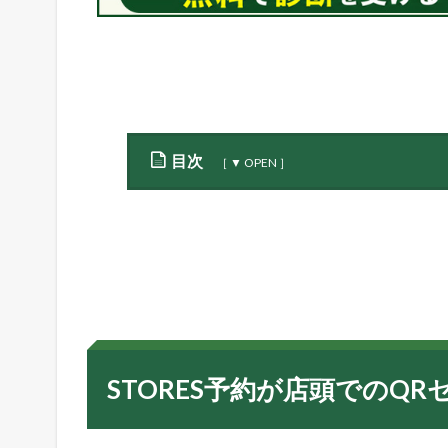
目次
1
S
T
O
R
E
S
予
約
STORES予約が店頭でのQ
が
店
頭