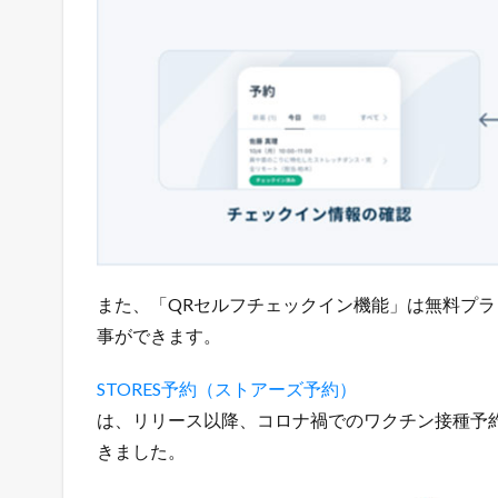
信
中
！
1.3
店
長
の
ツ
イ
ッ
タ
ー
また、「QRセルフチェックイン機能」は無料プ
で
事ができます。
「
ガ
チ
STORES予約（ストアーズ予約）
売
は、リリース以降、コロナ禍でのワクチン接種予
れ
きました。
E
C
論