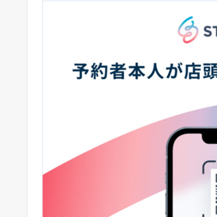
で
の
Q
R
セ
ル
フ
チ
ェ
ッ
ク
イ
ン
機
能
を
リ
リ
ー
ス
1.1