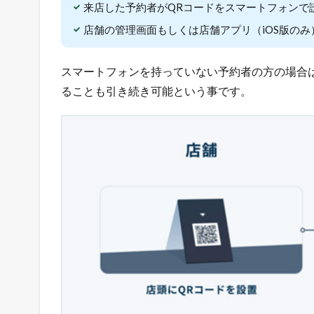
方
来店した予約者がQRコードをスマートフォンで
法
店舗の管理画面もしくは店舗アプリ（iOS版の
1.2
売
スマートフォンを持っていない予約者の方の場合
れ
る
ることも引き続き可能という事です。
ネ
ッ
ト
シ
ョ
ッ
プ
の
極
意
メ
ル
マ
ガ
配