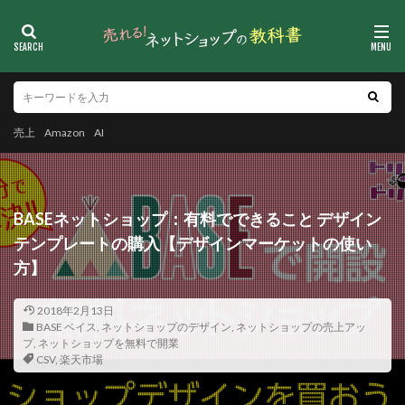
売上
Amazon
AI
BASEネットショップ：有料でできること デザイン
テンプレートの購入【デザインマーケットの使い
方】
2018年2月13日
BASE ベイス
,
ネットショップのデザイン
,
ネットショップの売上アッ
プ
,
ネットショップを無料で開業
CSV
,
楽天市場