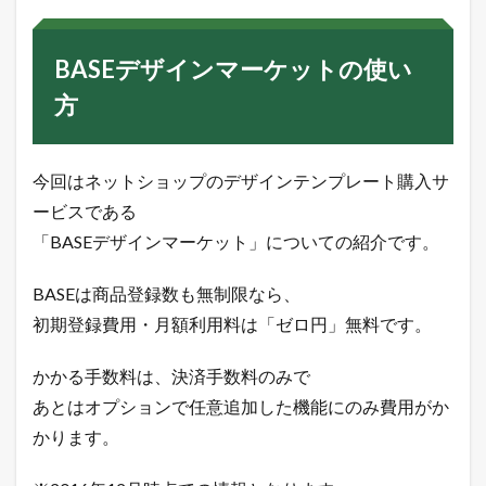
イ
ン
マ
BASEデザインマーケットの使い
ー
ケ
方
ッ
ト
の
使
今回はネットショップのデザインテンプレート購入サ
い
方
ービスである
1
「BASEデザインマーケット」についての紹介です。
B
A
BASEは商品登録数も無制限なら、
S
E
初期登録費用・月額利用料は「ゼロ円」無料です。
デ
ザ
イ
かかる手数料は、決済手数料のみで
ン
あとはオプションで任意追加した機能にのみ費用がか
マ
ー
かります。
ケ
ッ