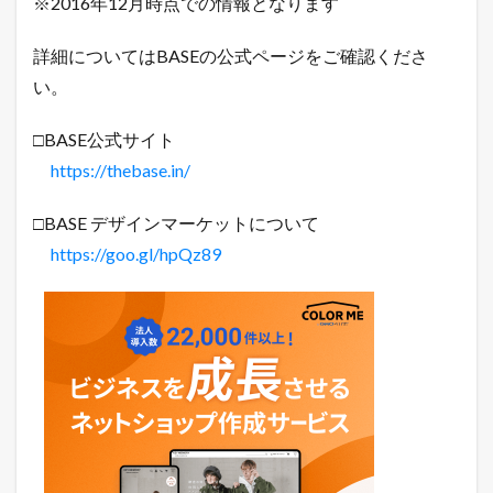
※2016年12月時点での情報となります
ト
の
使
詳細についてはBASEの公式ページをご確認くださ
い
方
い。
□BASE公式サイト
https://thebase.in/
□BASE デザインマーケットについて
https://goo.gl/hpQz89