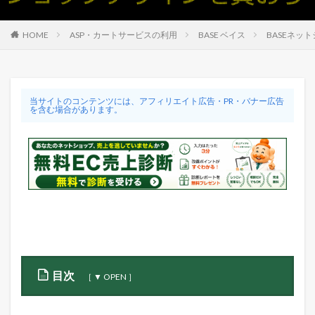
HOME
ASP・カートサービスの利用
BASE ベイス
BASEネッ
当サイトのコンテンツには、アフィリエイト広告・PR・バナー広告
を含む場合があります。
目次
0.1