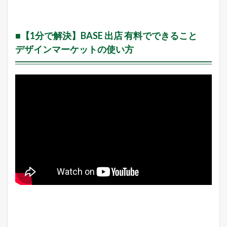
■
【
1
分
■【1分で解決】BASE 出店 有料でできること
で
解
デザインマーケットの使い方
決
】
B
A
S
E
出
店
有
料
で
で
き
る
こ
と
デ
ザ