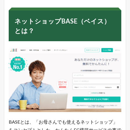
ッ
ト
シ
ョ
ネットショップBASE（ベイス）
ッ
プ
とは？
B
A
S
E
（
ベ
イ
ス
）
と
は
？
3
B
A
S
E
BASEとは、「お母さんでも使えるネットショップ」
（
をコンセプトとした、かんたんEC構築サービスの事で
ベ