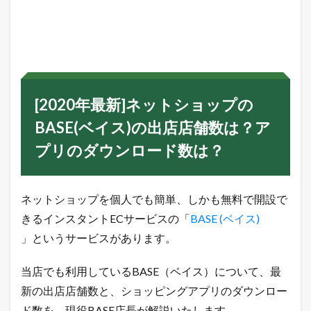
[
2
0
2
0
年
最
新
[2020年最新]ネットショップの
]
ネ
BASE(ベイス)の出店店舗数は？ア
ッ
ト
プリのダウンロード数は？
シ
ョ
ッ
プ
ネットショップを個人でも簡単、しかも無料で開設で
の
B
きるインスタントECサービスの「
BASE (ベイス)
A
」というサービスがあります。
S
E
(
当店でも利用しているBASE（ベイス）について、最
ベ
新の出店店舗数と、ショッピングアプリのダウンロー
イ
ス
ド数を、現役BASE店長が解説いたします。