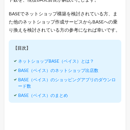
)
の
出
BASEでネットショップ構築を検討されている方、ま
店
た他のネットショップ作成サービスからBASEへの乗
店
舗
り換えを検討されている方の参考になれば幸いです。
数
は
？
【目次】
ア
プ
リ
ネットショップBASE（ベイス）とは？
の
ダ
BASE（ベイス）のネットショップ出店数
ウ
BASE（ベイス）のショッピングアプリのダウンロ
ン
ロ
ード数
ー
BASE（ベイス）のまとめ
ド
数
は
？
2
ネ