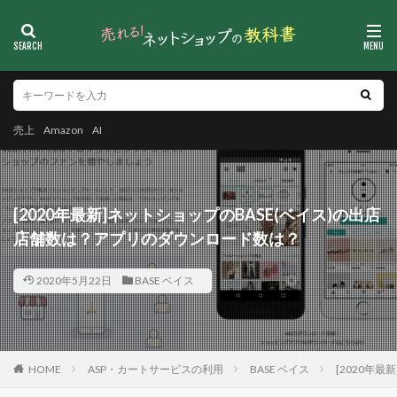
売上
Amazon
AI
[2020年最新]ネットショップのBASE(ベイス)の出店
店舗数は？アプリのダウンロード数は？
2020年5月22日
BASE ベイス
HOME
ASP・カートサービスの利用
BASE ベイス
[2020年