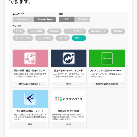
できます。
の
シ
ョ
ッ
ピ
ン
グ
ア
プ
リ
の
ダ
ウ
ン
ロ
ー
ド
数
5
B
A
S
E
（