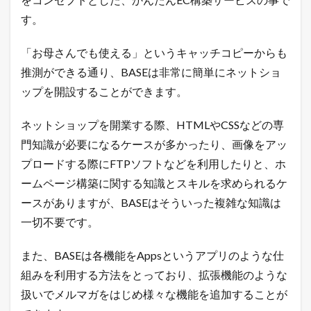
イ
す。
ス
）
の
「お母さんでも使える」というキャッチコピーからも
ネ
推測ができる通り、BASEは非常に簡単にネットショ
ッ
ト
ップを開設することができます。
シ
ョ
ネットショップを開業する際、HTMLやCSSなどの専
ッ
プ
門知識が必要になるケースが多かったり、画像をアッ
出
プロードする際にFTPソフトなどを利用したりと、ホ
店
数
ームページ構築に関する知識とスキルを求められるケ
4
ースがありますが、BASEはそういった複雑な知識は
B
一切不要です。
A
S
E
また、BASEは各機能をAppsというアプリのような仕
（
ベ
組みを利用する方法をとっており、拡張機能のような
イ
扱いでメルマガをはじめ様々な機能を追加することが
ス
）