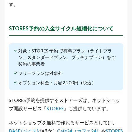
い
す。
て
1.2
令
和
STORES予約の入金サイクル短縮化について
最
新
！
無
対象：STORES 予約 で有料プラン（ライトプラ
料
ン、スタンダードプラン、プラチナプラン）をご
で
契約の事業者
ネ
ッ
フリープランは対象外
ト
シ
オプション料金：月額2,200円（税込）
ョ
ッ
プ
STORES予約を提供するストアーズは、ネットショッ
を
出
プ開設サービス「
STORES
」も提供しています。
店
で
ネットショップを無料で作れるサービスとしては、
き
る
BASE (ベイス)
のほかに
Cafe24（カフェ24）
や
STORES