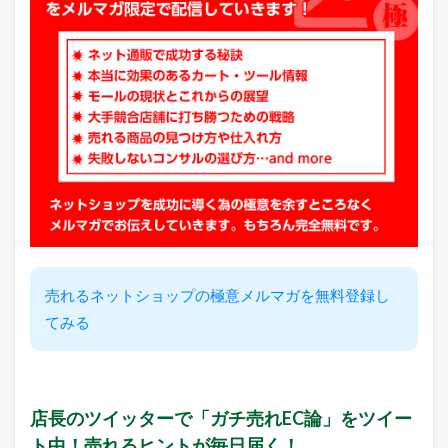
o
n
売
れ
筋
ラ
ン
キ
ン
グ
2.4
Q
o
o
1
売れるネットショップの極意メルマガを無料登録し
0
売
てみる
れ
筋
ラ
ン
キ
店長のツイッターで「ガチ売れEC論」をツイー
ン
ト中！売れるヒントが毎日届く！
グ