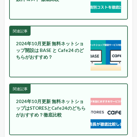
L
I
N
E
に
関連記事
配
信
中
2024年10月更新 無料ネットショ
！
ップ開設は BASE と Cafe24 のど
ちらがおすすめ？
2
本
日
の
楽
天
関連記事
市
場
2024年10月更新 無料ネットショ
と
ップはSTORESとCafe24のどちら
ヤ
フ
がおすすめ？徹底比較
ー
シ
ョ
ッ