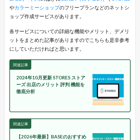
方
や
カラーミーショップ
のフリープランなどのネットシ
法
ョップ作成サービスがあります。
1.3
売
れ
各サービスについての詳細な機能やメリット、デメリ
る
ネ
ットをまとめた記事がありますのでこちらも是非参考
ッ
にしていただければと思います。
ト
シ
ョ
関連記事
ッ
プ
2024年10月更新 STORES ストア
の
ーズ 出店のメリット 評判 機能を
極
意
徹底分析
メ
ル
マ
ガ
配
信
関連記事
中
！
【2026年最新】BASEのおすすめ