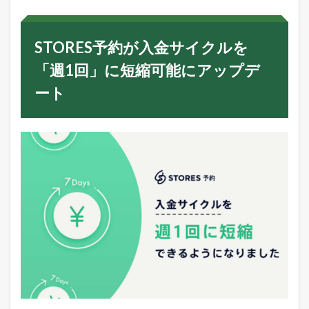
S
予
約
STORES予約が入金サイクルを
が
入
「週1回」に短縮可能にアップデ
金
サ
ート
イ
ク
ル
を
「
週
1
回
」
に
短
縮
可
能
に
ア
ッ
プ