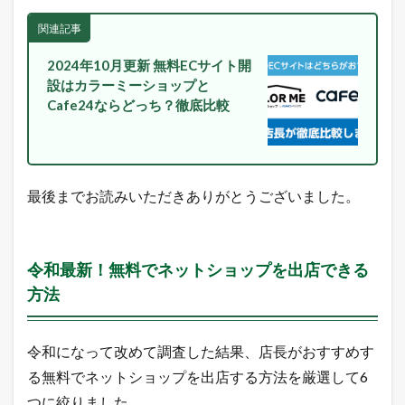
ピ
ン
関連記事
グ
の
2024年10月更新 無料ECサイト開
売
設はカラーミーショップと
れ
Cafe24ならどっち？徹底比較
筋
商
品
2.1
楽
最後までお読みいただきありがとうございました。
天
市
場
総
合
令和最新！無料でネットショップを出店できる
デ
方法
イ
リ
ー
ラ
令和になって改めて調査した結果、店長がおすすめす
ン
る無料でネットショップを出店する方法を厳選して6
キ
ン
つに絞りました。