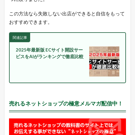
グ
2.2
この方法なら失敗しない出店ができると自信をもって
ヤ
おすすめできます。
フ
ー
シ
関連記事
ョ
ッ
ピ
2025年最新版 ECサイト開設サー
ン
ビスをAIがランキングで徹底比較
グ
売
れ
筋
ラ
ン
キ
ン
売れるネットショップの極意メルマガ配信中！
グ
2.3
A
m
a
z