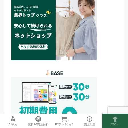
AI導入
無料EC売上分析
ECランキング
売上改善
TOPへ