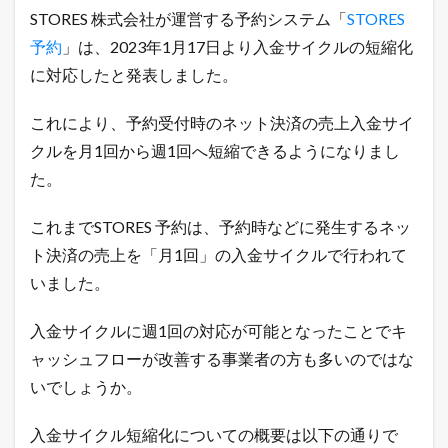
デ
STORES 株式会社が運営する予約システム「
STORES
ー
予約
」は、2023年1月17日より入金サイクルの短縮化
ト
に対応したと発表しました。
1.1
S
T
これにより、予約受付時のネット決済の売上入金サイ
O
R
クルを月1回から週1回へ短縮できるようになりまし
E
た。
S
予
約
これまでSTORES 予約は、予約時などに発生するネッ
の
ト決済の売上を「月1回」の入金サイクルで行われて
入
金
いました。
サ
イ
ク
入金サイクルに週1回の対応が可能となったことでキ
ル
ャッシュフローが改善する事業者の方も多いのではな
短
縮
いでしょうか。
化
に
入金サイクル短縮化についての概要は以下の通りで
つ