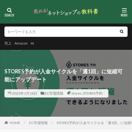
売上
Amazon
AI
STORES予約が入金サイクルを「週1回」に短縮可
能にアップデート
2023年1月18日
EC市場情報
stores
,
STORES予約
HOME
EC市場情報
STORES予約が入金サイクルを「週1回」に短