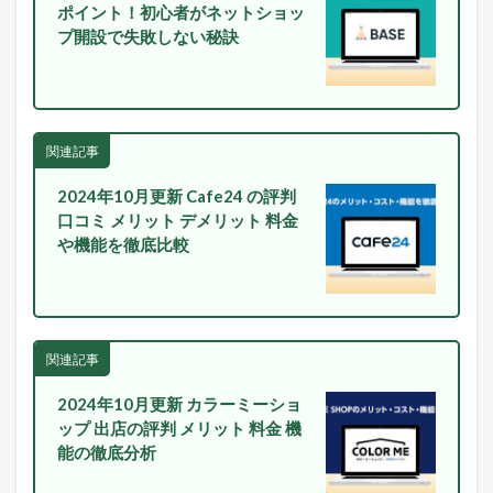
ポイント！初心者がネットショッ
1.4
プ開設で失敗しない秘訣
店
長
の
ツ
イ
ッ
関連記事
タ
ー
2024年10月更新 Cafe24 の評判
で
「
口コミ メリット デメリット 料金
ガ
や機能を徹底比較
チ
売
れ
E
C
論
関連記事
」
を
2024年10月更新 カラーミーショ
ツ
ップ 出店の評判 メリット 料金 機
イ
能の徹底分析
ー
ト
中