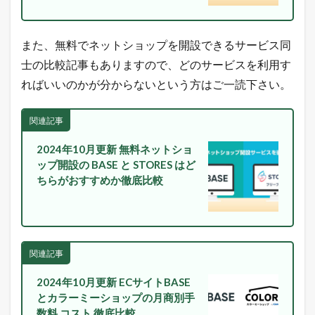
！
売
れ
また、無料でネットショップを開設できるサービス同
る
ヒ
士の比較記事もありますので、どのサービスを利用す
ン
ればいいのかが分からないという方はご一読下さい。
ト
が
毎
関連記事
日
届
2024年10月更新 無料ネットショ
く
ップ開設の BASE と STORES はど
！
ちらがおすすめか徹底比較
1.5
最
新
の
E
C
関連記事
市
場
2024年10月更新 ECサイトBASE
動
とカラーミーショップの月商別手
向
数料 コスト 徹底比較
を