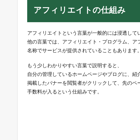
組
み
アフィリエイトの仕組み
3
ア
フ
アフィリエイトという言葉が一般的には浸透して
ィ
他の言葉では、アフィリエイト・プログラム、ア
リ
名称でサービスが提供されていることもあります
エ
イ
ト
もう少しわかりやすい言葉で説明すると、
の
自分の管理しているホームページやブログに、紹
流
掲載したバナーを閲覧者がクリックして、先のペ
れ
手数料が入るという仕組みです。
4
ア
フ
ィ
リ
エ
イ