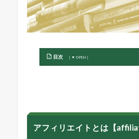
目次
1
ア
フ
ィ
リ
エ
イ
ト
と
アフィリエイトとは【affilia
は
【