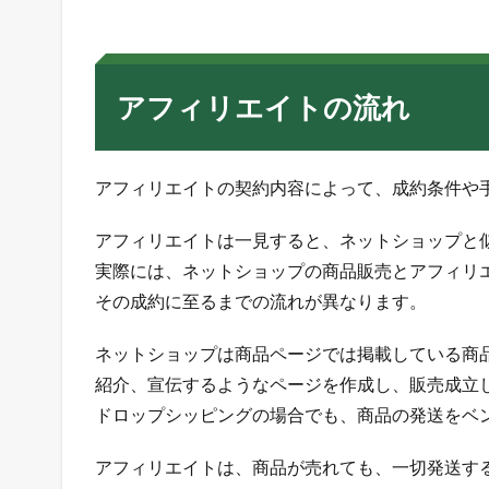
ト
の
方
法
アフィリエイトの流れ
5
ア
フ
ィ
アフィリエイトの契約内容によって、成約条件や
リ
エ
アフィリエイトは一見すると、ネットショップと
イ
実際には、ネットショップの商品販売とアフィリ
ト
の
その成約に至るまでの流れが異なります。
メ
リ
ネットショップは商品ページでは掲載している商
ッ
紹介、宣伝するようなページを作成し、販売成立
ト
ドロップシッピングの場合でも、商品の発送をベ
6
ア
アフィリエイトは、商品が売れても、一切発送す
フ