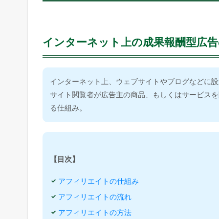
a
f
f
i
インターネット上の成果報酬型広告
l
i
a
t
インターネット上、ウェブサイトやブログなどに設
e
サイト閲覧者が広告主の商品、もしくはサービスを
】
る仕組み。
1.1
イ
ン
タ
ー
【目次】
ネ
ッ
アフィリエイトの仕組み
ト
上
アフィリエイトの流れ
の
アフィリエイトの方法
成