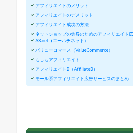
果
アフィリエイトのメリット
報
アフィリエイトのデメリット
酬
型
アフィリエイト成功の方法
広
ネットショップの集客のためのアフィリエイト
告
A8.net（エーハチネット）
の
こ
バリューコマース（ValueCommerce）
と
もしもアフィリエイト
。
アフィリエイトB（AffiliateB）
2
ア
モール系アフィリエイト広告サービスのまとめ
フ
ィ
リ
エ
イ
ト
の
仕