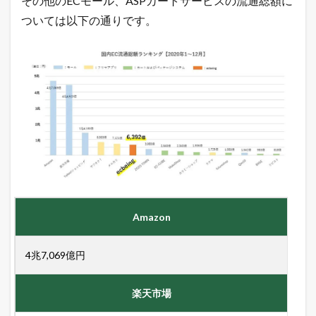
その他のECモール、ASPカートサービスの流通総額に
額
比
ついては以下の通りです。
較
も
1.1
令
和
最
新
！
無
料
で
ネ
ッ
ト
シ
Amazon
ョ
ッ
プ
4兆7,069億円
を
出
店
楽天市場
で
き