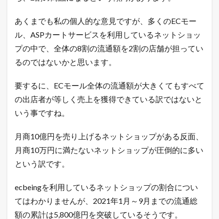
キ
ン
グ
あくまでも私の個人的な意見ですが、多くのECモー
2.2
ル、ASPカートサービスを利用しているネットショッ
ヤ
プの中で、全体の8割の流通額を2割の店舗が担ってい
フ
ー
るのではないかと思います。
シ
ョ
要するに、ECモール全体の流通額が大きくてもすべて
ッ
ピ
の出店者が等しく売上を獲得できている訳ではないと
ン
いう事ですね。
グ
売
れ
月商10億円を売り上げるネットショップがある反面、
筋
ラ
月商10万円に満たないネットショップが圧倒的に多い
ン
という訳です。
キ
ン
グ
ecbeingを利用しているネットショップの割合につい
2.3
てはわかりませんが、2021年1月～9月までの流通総
A
額の累計は5,800億円を突破しているそうです。
m