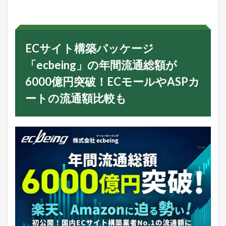
イ
ト
構
築
パ
ECサイト構築パッケージ
ッ
ケ
「ecbeing」の年間流通総額が
ー
ジ
6000億円突破！ECモールやASPカ
「
e
ートの流通額比較も
c
b
e
i
n
g
」
の
年
間
流
通
総
額