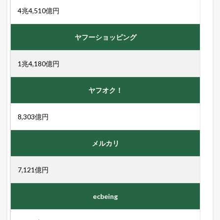
る
4兆4,510億円
方
法
ヤフーショッピング
1.2
売
れ
1兆4,180億円
る
ネ
ッ
ヤフオク！
ト
シ
ョ
8,303億円
ッ
プ
の
メルカリ
極
意
メ
7,121億円
ル
マ
ガ
ecbeing
配
信
中