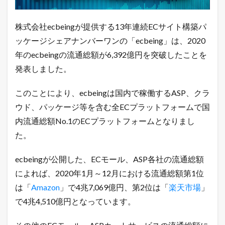
が
6
0
株式会社ecbeingが提供する13年連続ECサイト構築パ
0
0
ッケージシェアナンバーワンの「ecbeing」は、2020
億
年のecbeingの流通総額が6,392億円を突破したことを
円
突
発表しました。
破
！
このことにより、ecbeingは国内で稼働するASP、クラ
E
C
ウド、パッケージ等を含む全ECプラットフォームで国
モ
ー
内流通総額No.1のECプラットフォームとなりまし
ル
た。
や
A
S
ecbeingが公開した、ECモール、ASP各社の流通総額
P
によれば、2020年1月～12月における流通総額第1位
カ
ー
は「
Amazon
」で4兆7,069億円、第2位は「
楽天市場
」
ト
で4兆4,510億円となっています。
の
流
通