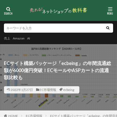
売上
Amazon
AI
ECサイト構築パッケージ「ecbeing」の年間流通総
額が6000億円突破！ECモールやASPカートの流通
額比較も
2022年1月27日
EC市場情報
ecbeing
HOME
EC市場情報
ECサイト構築パッケージ「ecbeing」の年間