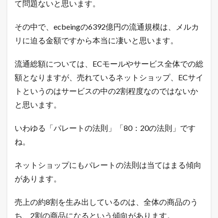
て問題ないと思います。
ョ
ッ
ピ
その中で、ecbeingの6392億円の流通規模は、メルカ
ン
グ
リに迫る金額ですから本当に凄いと思います。
の
売
流通総額については、ECモールやサービス全体での総
れ
筋
額となりますが、売れているネットショップ、ECサイ
商
トというのはサービスの中の2割程度なのではないか
品
と思います。
2.1
楽
天
いわゆる「パレートの法則」「80：20の法則」です
市
場
ね。
総
合
ネットショップにもパレートの法則は当てはまる傾向
デ
イ
があります。
リ
ー
売上の約8割を生み出しているのは、全体の商品のう
ラ
ン
ち、2割の商品になるという傾向があります。