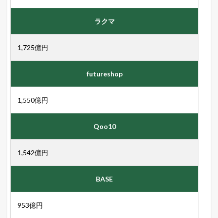
ト
中
ラクマ
！
売
れ
1,725億円
る
ヒ
ン
futureshop
ト
が
毎
1,550億円
日
届
く
Qoo10
！
1.4
1,542億円
最
新
の
BASE
E
C
市
953億円
場
動