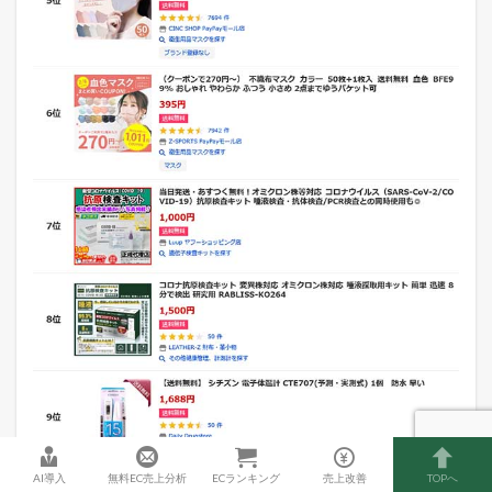
AI導入
無料EC売上分析
ECランキング
売上改善
TOPへ