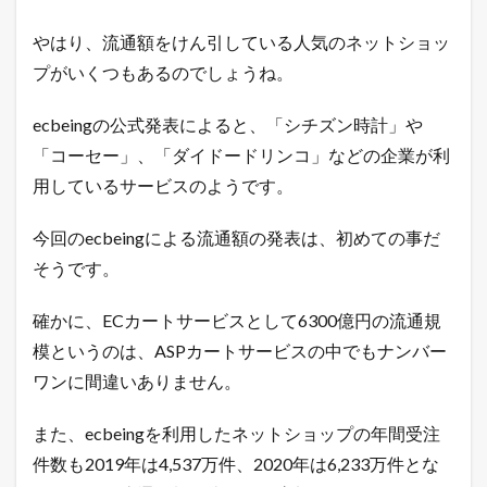
a
z
やはり、流通額をけん引している人気のネットショッ
o
プがいくつもあるのでしょうね。
n
売
れ
ecbeingの公式発表によると、「シチズン時計」や
筋
ラ
「コーセー」、「ダイドードリンコ」などの企業が利
ン
用しているサービスのようです。
キ
ン
グ
今回のecbeingによる流通額の発表は、初めての事だ
そうです。
確かに、ECカートサービスとして6300億円の流通規
模というのは、ASPカートサービスの中でもナンバー
ワンに間違いありません。
また、ecbeingを利用したネットショップの年間受注
件数も2019年は4,537万件、2020年は6,233万件とな