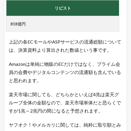
向
リピスト
を
L
I
818億円
N
E
に
配
上記の各ECモールやASPサービスの流通総額について
信
は、決算資料より算出された数値という事です。
中
！
Amazonは単純に物販のECだけではなく、プライム会
2
本
員の会費やデジタルコンテンツの流通額も含んでいる
日
と思われます。
の
楽
天
楽天市場に関しても、どちらかといえば4兆は楽天グ
市
場
ループ全体の金額なので、楽天市場単体だと恐らくで
と
すが1兆～2兆円の間になると予想されます。
ヤ
フ
ー
ヤフオク！やメルカリに関しては、純粋に取引額とみ
シ