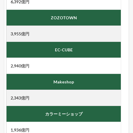
6,392億円
！
1.3
ZOZOTOWN
店
長
の
3,955億円
ツ
イ
ッ
EC-CUBE
タ
ー
で
2,940億円
「
ガ
チ
Makeshop
売
れ
E
2,343億円
C
論
」
カラーミーショップ
を
ツ
イ
1,936億円
ー