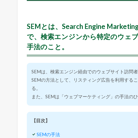
r
c
h
E
SEMとは、Search Engine Ma
n
で、検索エンジンから特定のウェ
g
i
手法のこと。
n
e
M
a
SEMは、検索エンジン経由でのウェブサイト訪問
r
SEMの方法として、リスティング広告を利用する
k
e
る。
t
また、SEMは「ウェブマーケティング」の手法の
i
n
g
】
【目次】
1.1
SEMの手法
S