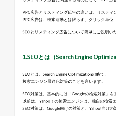
の
略
で
PPC広告とリスティング広告の違いは、リスティ
、
PPC広告は、検索連動とは限らず、クリック単位（Pay
検
索
SEOとリスティング広告について簡単にご説明い
エ
ン
ジ
ン
か
1.SEOとは（Search Engine Optimiz
ら
特
定
SEOとは、Search Engine Optimizationの略で、
の
検索エンジン最適化対策のことを言います。
ウ
ェ
ブ
SEO対策は、基本的には「Googleの検索対策」
サ
以前は、Yahoo！の検索エンジンは、独自の検索
イ
SEO対策は、Google向けの対策と、Yahoo!
ト
へ