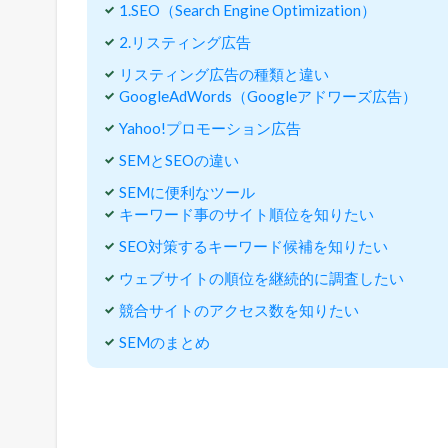
1.SEO（Search Engine Optimization）
E
M
2.リスティング広告
と
リスティング広告の種類と違い
は
GoogleAdWords（Googleアドワーズ広告）
、
S
Yahoo!プロモーション広告
e
SEMとSEOの違い
a
r
SEMに便利なツール
c
キーワード事のサイト順位を知りたい
h
SEO対策するキーワード候補を知りたい
E
n
ウェブサイトの順位を継続的に調査したい
g
i
競合サイトのアクセス数を知りたい
n
SEMのまとめ
e
M
a
r
k