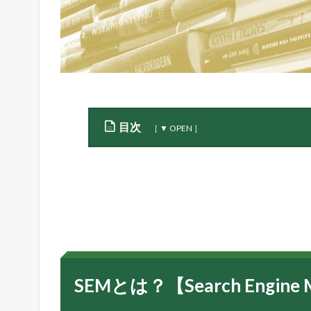
目次
1
S
E
M
と
は
？
【
S
SEMとは？【Search Engine M
e
a