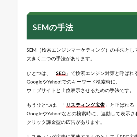
e
t
i
n
SEMの手法
g
（
検
索
SEM（検索エンジンマーケティング）の手法とし
エ
大きく二つの手法があります。
ン
ジ
ひとつは、「
SEO
」で検索エンジン対策と呼ばれ
ン
・
GoogleやYahoo!でのキーワード検索時に、
マ
ウェブサイトと上位表示させるための手法です。
ー
ケ
もうひとつは、「
リスティング広告
」と呼ばれる
テ
ィ
GoogleやYahoo!などの検索時に、連動して表示
ン
クリック課金型の広告があります。
グ
）
リスティング広告に関連するものとして「PPC広