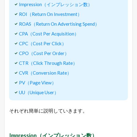
R
Impression（インプレッション数）
O
ROI（Return On Investment）
I
（
ROAS（Return On Advertising Spend）
R
e
CPA（Cost Per Acquisition）
t
u
CPC（Cost Per Click）
r
CPO（Cost Per Order）
n
O
CTR（Click Through Rate）
n
I
CVR（Conversion Rate）
n
v
PV（Page View）
e
s
UU（Unique User）
t
m
e
それぞれ簡単に説明していきます。
n
t
）
3.3
Impression（インプレッション数）