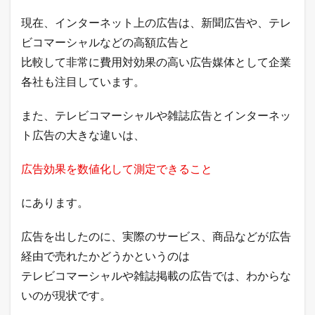
ン
オ
現在、インターネット上の広告は、新聞広告や、テレ
ン
ビコマーシャルなどの高額広告と
ア
ド
比較して非常に費用対効果の高い広告媒体として企業
バ
各社も注目しています。
タ
イ
ジ
また、テレビコマーシャルや雑誌広告とインターネッ
ン
ト広告の大きな違いは、
グ
ス
ペ
広告効果を数値化して測定できること
ン
ド
）
にあります。
2
新
広告を出したのに、実際のサービス、商品などが広告
聞
経由で売れたかどうかというのは
広
告
テレビコマーシャルや雑誌掲載の広告では、わからな
と
いのが現状です。
ネ
ッ