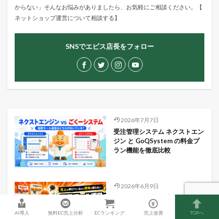
からない」そんなお悩みがありましたら、お気軽にご相談ください。【
ネットショップ運営について相談する
】
SNSでエビス店長をフォロー
2026年7月7日
受注管理システム ネクストエン
ジン と GoQSystem の料金プ
ラン機能を徹底比較
2026年6月9日
複数モール運営の受注処理が限
界？在庫管理・出荷ミスで分か
AI導入
無料EC売上分析
ECランキング
売上改善
TOPへ
る5つのサイン