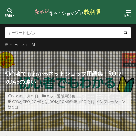
売上
Amazon
AI
初心者でもわかるネットショップ用語集｜ROIと
ROASの違い
2018年2月13日
ネット通販用語集
CPAとCPO
,
ROASとは
,
ROIとROASの違い
,
ROIとは
,
インプレッション
数とは