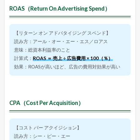
t
ROAS（Return On Advertising Spend）
i
o
n
）
【リターン オン アドバタイジング スペンド】
3.5
読み方：アール・オー・エー・エス／ロアス
C
P
意味：総資本利益率のこと
C
計算式：
ROAS ＝ 売上 ÷ 広告費用 × 100（％）
（
C
効果：ROASが高いほど、広告の費用対効果が高い
o
s
t
P
e
r
CPA（Cost Per Acquisition）
C
l
i
c
k
【コスト パー アクイジション】
）
読み方：シー・ピー・エー