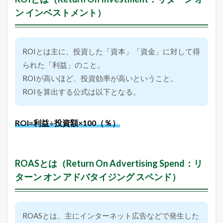
I
ン インベストメント）
と
は
（
R
e
ROIとは主に、投資した「資本」「資金」に対して得
t
られた「利益」のこと。
u
r
ROIが高いほど、投資効率が高いということ。
n
ROIを算出する公式は以下となる。
O
n
I
n
ROI=利益÷投資額×100（％）
v
e
s
t
ROASとは（Return On Advertising Spend：リ
m
e
ターン オン アドバタイジング スペンド）
n
t
：
リ
ROASとは、主にインターネット広告などで発生した
タ