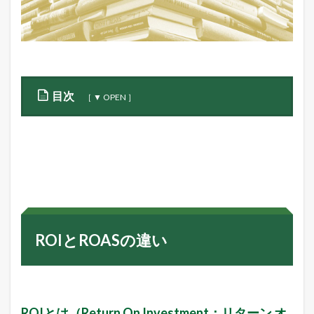
目次
1
R
O
I
と
R
O
A
S
ROIとROASの違い
の
違
い
1.1
R
O
ROIとは（Return On Investment：リターン オ