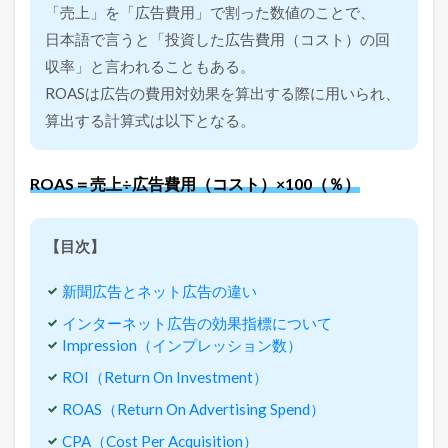
ー
「売上」を「広告費用」で割った数値のことで、
ン
日本語で言うと「投資した広告費用（コスト）の回
オ
ン
収率」と言われることもある。
イ
ROASは広告の費用対効果を算出する際に用いられ、
ン
ベ
算出する計算式は以下となる。
ス
ト
メ
ROAS＝売上÷広告費用（コスト）×100（％）
ン
ト
）
【目次】
1.2
R
新聞広告とネット広告の違い
O
A
インターネット広告の効果指標について
S
Impression（インプレッション数）
と
は
ROI（Return On Investment）
（
R
ROAS（Return On Advertising Spend）
e
t
CPA（Cost Per Acquisition）