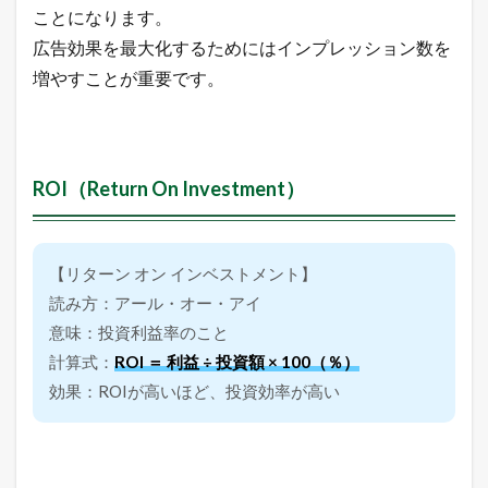
p
ことになります。
e
広告効果を最大化するためにはインプレッション数を
n
d
増やすことが重要です。
）
3.4
C
P
ROI（Return On Investment）
A
（
C
o
s
【リターン オン インベストメント】
t
読み方：アール・オー・アイ
P
e
意味：投資利益率のこと
r
計算式：
ROI ＝ 利益 ÷ 投資額 × 100（％）
A
c
効果：ROIが高いほど、投資効率が高い
q
u
i
s
i