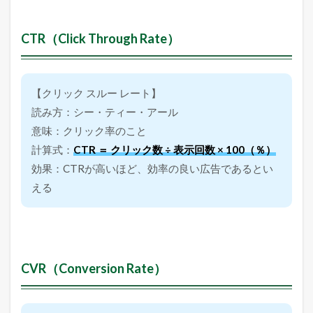
e
r
CTR（Click Through Rate）
s
i
o
n
R
【クリック スルー レート】
a
読み方：シー・ティー・アール
t
e
意味：クリック率のこと
）
計算式：
CTR ＝ クリック数 ÷ 表示回数 × 100（％）
3.9
効果：CTRが高いほど、効率の良い広告であるとい
P
V
える
（
P
a
g
e
V
CVR（Conversion Rate）
i
e
w
）