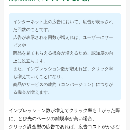
R
O
A
S
インターネット上の広告において、広告が表示され
（
た回数のことです。
R
e
広告が表示される回数が増えれば、ユーザーにサー
t
ビスや
u
r
商品を見てもらえる機会が増えるため、認知度の向
n
上に役立ちます。
O
n
また、インプレッション数が増えれば、クリック率
A
も増えていくことになり、
d
v
商品やサービスの成約（コンバージョン）につなが
e
る機会が増えます。
r
t
i
s
インプレッション数が増えてクリック率も上がった際
i
に、とび先のページの離脱率が高い場合、
n
g
クリック課金型の広告であれば、広告コストがかさむ
S