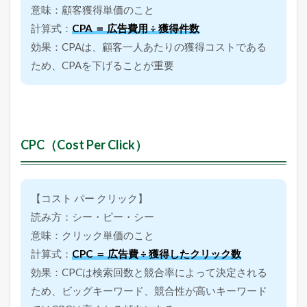
3.6
意味：顧客獲得単価のこと
C
P
計算式：
CPA ＝ 広告費用 ÷ 獲得件数
O
効果：CPAは、顧客一人あたりの獲得コストである
（
C
ため、CPAを下げることが重要
o
s
t
P
e
r
CPC（Cost Per Click）
O
r
d
e
【コスト パー クリック】
r
）
読み方：シー・ピー・シー
3.7
意味：クリック単価のこと
C
計算式：
CPC ＝ 広告費 ÷ 獲得したクリック数
T
R
効果：CPCは検索回数と競合率によって決定される
（
ため、ビッグキーワード、競合性が高いキーワード
C