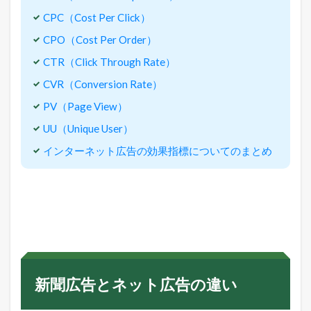
u
CPC（Cost Per Click）
r
n
CPO（Cost Per Order）
O
n
CTR（Click Through Rate）
A
d
CVR（Conversion Rate）
v
PV（Page View）
e
r
UU（Unique User）
t
i
インターネット広告の効果指標についてのまとめ
s
i
n
g
S
p
e
n
d
：
新聞広告とネット広告の違い
リ
タ
ー