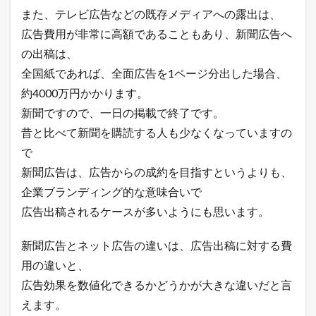
ト
また、テレビ広告などの既存メディアへの露出は、
広
告
広告費用が非常に高額であることもあり、新聞広告へ
の
の出稿は、
違
い
全国紙であれば、全面広告を1ページ分出した場合、
3
約4000万円かかります。
イ
新聞ですので、一日の掲載で終了です。
ン
タ
昔と比べて新聞を購読する人も少なくなっていますの
ー
で
ネ
ッ
新聞広告は、広告からの成約を目指すというよりも、
ト
企業ブランディング的な意味合いで
広
告
広告出稿されるケースが多いようにも思います。
の
効
果
新聞広告とネット広告の違いは、広告出稿に対する費
指
用の違いと、
標
に
広告効果を数値化できるかどうかが大きな違いだと言
つ
えます。
い