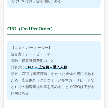
l
ではCPCは高くなる傾向にある
i
c
k
T
h
r
CPO（Cost Per Order）
o
u
g
h
【コスト パー オーダー】
R
a
読み方：シー・ピー・オー
t
意味：顧客獲得費用のこと
e
）
計算式：
CPO ＝ 広告費 ÷ 購入人数
3.8
効果：CPOは顧客獲得にかかった全体の費用である
C
ため、広告以外（クチコミ・メルマガ・リピートな
V
R
ど）での顧客獲得比率を高めることでCPOは下がる
（
傾向にある
C
o
n
v