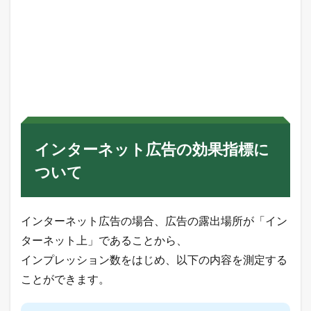
て
3.1
I
m
p
r
e
s
s
i
o
インターネット広告の効果指標に
n
（
ついて
イ
ン
プ
レ
インターネット広告の場合、広告の露出場所が「イン
ッ
シ
ターネット上」であることから、
ョ
インプレッション数をはじめ、以下の内容を測定する
ン
数
ことができます。
）
3.2