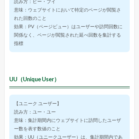
読み方：ピー・ブイ
広
告
意味：ウェブサイトにおいて特定のページが閲覧さ
の
れた回数のこと
効
果
効果：PV（ページビュー）はユーザーや訪問回数に
指
関係なく、ページが閲覧された延べ回数を集計する
標
に
指標
つ
い
て
の
ま
と
UU（Unique User）
め
【ユニーク ユーザー】
読み方：ユー・ユー
意味：集計期間内にウェブサイトに訪問したユーザ
ー数を表す数値のこと
効果：UU（ユニークユーザー）は、集計期間内であ