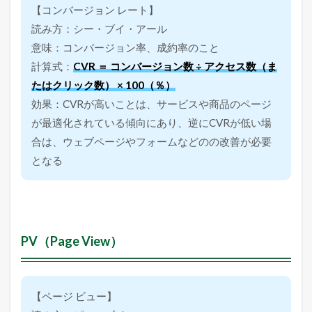
【コンバージョン レート】
3.10
読み方：シー・ブイ・アール
U
U
意味：コンバージョン率、成約率のこと
（
計算式：
CVR ＝ コンバージョン数 ÷ アクセス数（ま
U
n
たはクリック数） × 100（％）
i
効果：CVRが高いことは、サービスや商品のページ
q
u
が最適化されている傾向にあり、逆にCVRが低い場
e
合は、ウェブページやフォームなどのの改善が必要
U
s
となる
e
r
）
4
イ
PV（Page View）
ン
タ
ー
ネ
ッ
【ページ ビュー】
ト