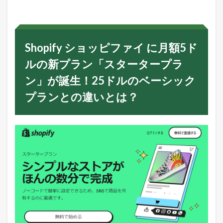
p
i
f
y
シ
Shopify ショッピファイ に月額5ド
ョ
ッ
ルの新プラン「スタータープラ
ピ
フ
ン」が誕生！25ドルのベーシック
ァ
イ
プランとの違いとは？
に
月
額
5
ド
ル
の
新
プ
ラ
ン
「
ス
タ