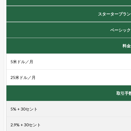
で
き
スタータープラン
る
方
法
ベーシック
1.2
売
料金
れ
る
ネ
5米ドル／月
ッ
ト
シ
25米ドル／月
ョ
ッ
プ
取引手
の
極
意
5% + 30セント
メ
ル
マ
2.9% + 30セント
ガ
配