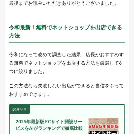
最後までお読みいただきありがとうございました。
A
m
a
z
o
令和最新！無料でネットショップを出店できる
n
方法
売
れ
筋
ラ
令和になって改めて調査した結果、店長がおすすめす
ン
る無料でネットショップを出店する方法を厳選して6
キ
ン
つに絞りました。
グ
2.4
この方法なら失敗しない出店ができると自信をもって
Q
おすすめできます。
o
o
1
関連記事
0
売
れ
2025年最新版 ECサイト開設サー
筋
ビスをAIがランキングで徹底比較
ラ