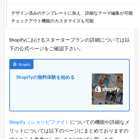
イ
ー
デザイン済みのテンプレートに加え、詳細なテーマ編集が可能
ト
チェックアウト機能のカスタマイズも可能
中
！
売
れ
Shopifyにおけるスタータープランの詳細については以
る
下の公式ページをご確認下さい。
ヒ
ン
ト
Shopify
が
毎
日
Shopifyの無料体験を始める
届
く
！
1.4
最
新
の
Shopify（ショッピファイ）
についての機能や詳細なメ
E
リットについては以下のページにまとめておりますの
C
市