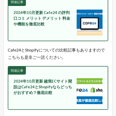
ラ
関連記事
ン
キ
2024年10月更新 Cafe24 の評判
ン
口コミ メリット デメリット 料金
グ
や機能を徹底比較
2.2
ヤ
フ
ー
シ
Cafe24とShopifyについての比較記事もありますので
ョ
ッ
こちらも是非ご一読ください。
ピ
ン
グ
関連記事
売
れ
2024年10月更新 越境ECサイト開
筋
設はCafe24とShopifyならどっち
ラ
がおすすめ？徹底比較
ン
キ
ン
グ
2.3