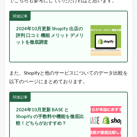
でこちらも参考にしていただければと思います。
場
動
向
関連記事
を
L
2024年10月更新 Shopify 出店の
I
評判 口コミ 機能 メリット デメリ
N
ットを徹底調査
E
に
配
信
中
！
また、Shopifyと他のサービスについてのデータ比較を
2
以下のページにまとめております。
本
日
の
関連記事
楽
天
2024年10月更新 BASE と
市
Shopify の手数料や機能を徹底比
場
較！どちらがおすすめ？
と
ヤ
フ