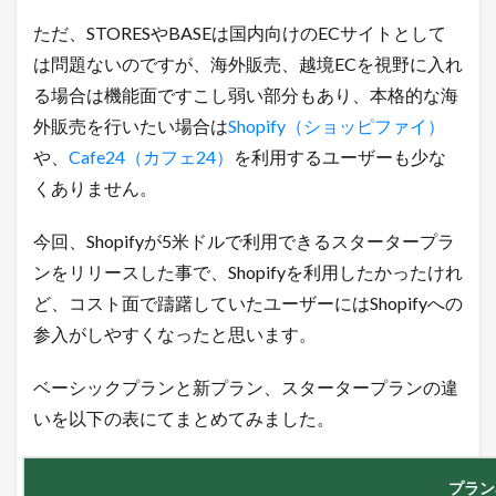
の
違
ただ、STORESやBASEは国内向けのECサイトとして
い
は問題ないのですが、海外販売、越境ECを視野に入れ
と
は
る場合は機能面ですこし弱い部分もあり、本格的な海
？
外販売を行いたい場合は
Shopify（ショッピファイ）
1.1
や、
Cafe24（カフェ24）
を利用するユーザーも少な
令
和
くありません。
最
新
！
今回、Shopifyが5米ドルで利用できるスタータープラ
無
ンをリリースした事で、Shopifyを利用したかったけれ
料
で
ど、コスト面で躊躇していたユーザーにはShopifyへの
ネ
参入がしやすくなったと思います。
ッ
ト
シ
ベーシックプランと新プラン、スタータープランの違
ョ
ッ
いを以下の表にてまとめてみました。
プ
を
出
プラン
店