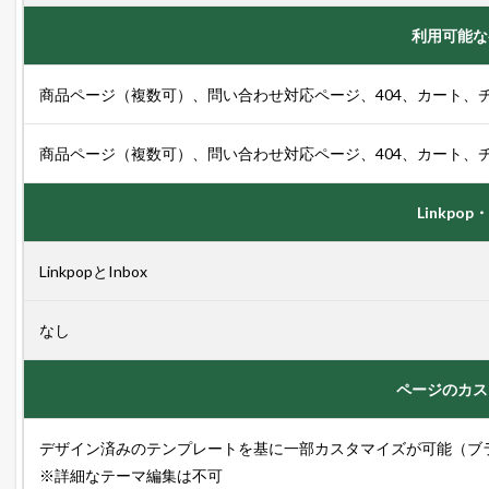
信
利用可能な
中
！
1.3
商品ページ（複数可）、問い合わせ対応ページ、404、カート、
店
長
の
商品ページ（複数可）、問い合わせ対応ページ、404、カート、
ツ
イ
ッ
Linkpop・
タ
ー
で
LinkpopとInbox
「
ガ
チ
なし
売
れ
E
ページのカス
C
論
」
デザイン済みのテンプレートを基に一部カスタマイズが可能（ブ
を
※詳細なテーマ編集は不可
ツ