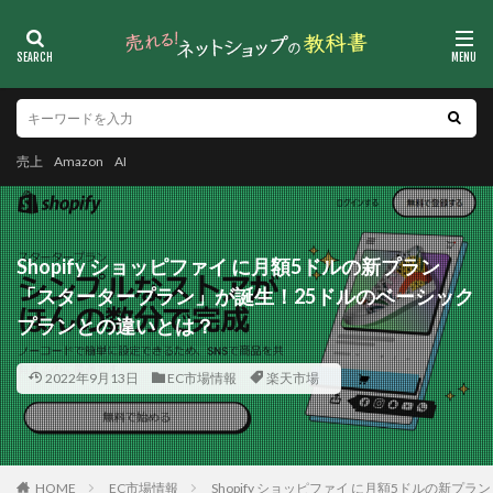
売上
Amazon
AI
Shopify ショッピファイ に月額5ドルの新プラン
「スタータープラン」が誕生！25ドルのベーシック
プランとの違いとは？
2022年9月13日
EC市場情報
楽天市場
HOME
EC市場情報
Shopify ショッピファイ に月額5ドルの