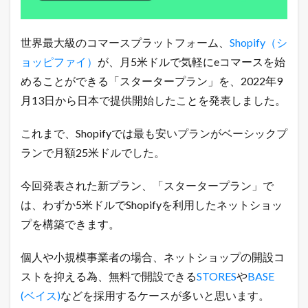
ー
タ
ー
プ
世界最大級のコマースプラットフォーム、
Shopify（シ
ラ
ョッピファイ）
が、月5米ドルで気軽にeコマースを始
ン
」
めることができる「スタータープラン」を、2022年9
が
月13日から日本で提供開始したことを発表しました。
誕
生
！
これまで、Shopifyでは最も安いプランがベーシックプ
2
5
ランで月額25米ドルでした。
ド
ル
今回発表された新プラン、「スタータープラン」で
の
ベ
は、わずか5米ドルでShopifyを利用したネットショッ
ー
プを構築できます。
シ
ッ
ク
個人や小規模事業者の場合、ネットショップの開設コ
プ
ラ
ストを抑える為、無料で開設できる
STORES
や
BASE
ン
(ベイス)
などを採用するケースが多いと思います。
と