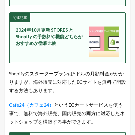
ー
シ
ョ
関連記事
ッ
ピ
ン
2024年10月更新 STORES と
グ
Shopify の手数料や機能どちらが
の
おすすめか徹底比較
売
れ
筋
商
品
Shopifyのスタータープランは5ドルの月額料金がかか
2.1
楽
りますが、海外販売に対応したECサイトを無料で開設
天
する方法もあります。
市
場
総
Cafe24（カフェ24）
というECカートサービスを使う
合
事で、無料で海外販売、国内販売の両方に対応したネ
デ
イ
ットショップを構築する事ができます。
リ
ー