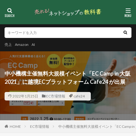
売上
Amazon
AI
中小機構主催無料大規模イベント「EC Camp in 大阪
2021」に越境ECプラットフォーム Cafe24 が出展
2022年1月25日
EC市場情報
cafe24
HOME
EC市場情報
中小機構主催無料大規模イベント「EC Camp in 