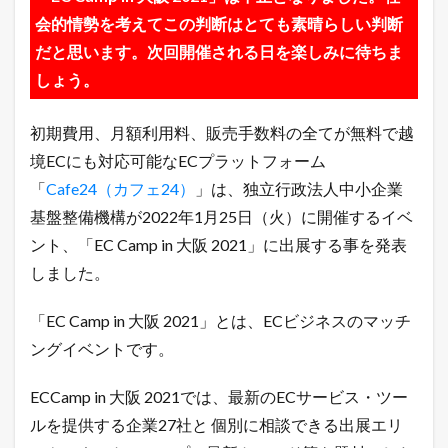
【
会的情勢を考えてこの判断はとても素晴らしい判断
重
要
だと思います。次回開催される日を楽しみに待ちま
】
しょう。
「
E
C
初期費用、月額利用料、販売手数料の全てが無料で越
C
a
境ECにも対応可能なECプラットフォーム
m
p
「
Cafe24（カフェ24）
」は、独立行政法人中小企業
i
基盤整備機構が2022年1月25日（火）に開催するイベ
n
大
ント、「EC Camp in 大阪 2021」に出展する事を発表
阪
しました。
2
0
2
「EC Camp in 大阪 2021」とは、ECビジネスのマッチ
1
ングイベントです。
」
は
中
ECCamp in 大阪 2021では、最新のECサービス・ツー
止
に
ルを提供する企業27社と 個別に相談できる出展エリ
な