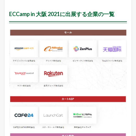
き
る
方
ECCamp in 大阪 2021に出展する企業の一覧
法
1.5
売
れ
る
ネ
ッ
ト
シ
ョ
ッ
プ
の
極
意
メ
ル
マ
ガ
配
信
中