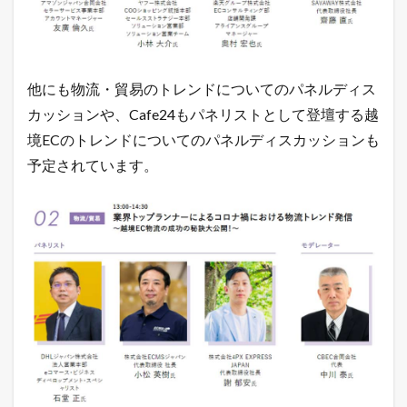
企
業
の
一
覧
他にも物流・貿易のトレンドについてのパネルディス
1.3
カッションや、Cafe24もパネリストとして登壇する越
E
C
境ECのトレンドについてのパネルディスカッションも
C
予定されています。
a
m
p
i
n
大
阪
2
0
2
1
イ
ベ
ン
ト