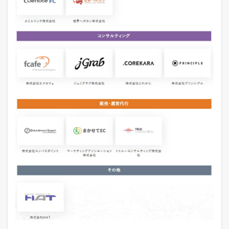
ト
中
！
売
れ
る
ヒ
ン
ト
が
毎
日
届
く
！
1.7
最
新
の
E
C
市
場
動