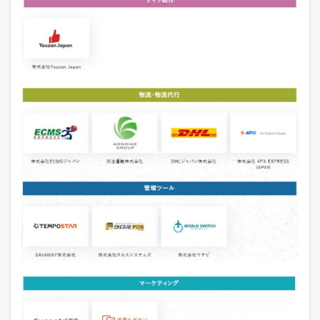
！
1.6
店
長
の
ツ
イ
ッ
タ
ー
で
「
ガ
チ
売
れ
E
C
論
」
を
ツ
イ
ー