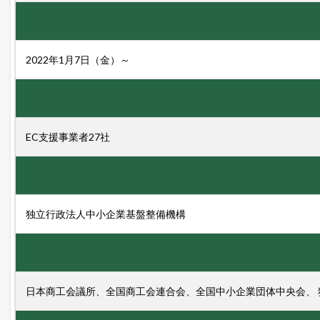
ョ
ッ
ピ
ン
グ
2022年1月7日（金）～
の
売
れ
筋
商
品
EC支援事業者27社
2.1
楽
天
市
場
独立行政法人中小企業基盤整備機構
総
合
デ
イ
リ
ー
日本商工会議所、全国商工会連合会、全国中小企業団体中央会、 
ラ
ン