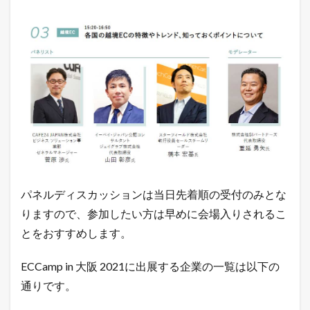
開
催
概
要
1.4
令
和
最
新
！
無
料
で
ネ
ッ
パネルディスカッションは当日先着順の受付のみとな
ト
シ
りますので、参加したい方は早めに会場入りされるこ
ョ
とをおすすめします。
ッ
プ
を
ECCamp in 大阪 2021に出展する企業の一覧は以下の
出
通りです。
店
で