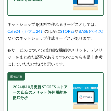
a
z
o
n
売
ネットショップを無料で作れるサービスとしては、
れ
筋
Cafe24（カフェ24）
のほかに
STORES
や
BASE (ベイス)
ラ
などのネットショップ作成サービスがあります。
ン
キ
ン
各サービスについての詳細な機能やメリット、デメリ
グ
ットをまとめた記事がありますのでこちらも是非参考
にしていただければと思います。
関連記事
2024年10月更新 STORES ストア
ーズ 出店のメリット 評判 機能を
徹底分析