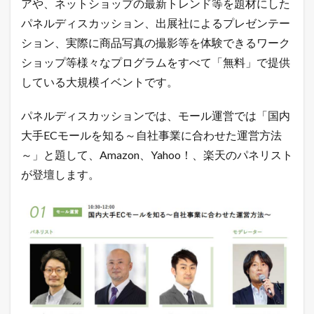
アや、ネットショップの最新トレンド等を題材にした
り
ま
パネルディスカッション、出展社によるプレゼンテー
し
ション、実際に商品写真の撮影等を体験できるワーク
た
ショップ等様々なプログラムをすべて「無料」で提供
1.2
E
している大規模イベントです。
C
C
パネルディスカッションでは、モール運営では「国内
a
m
大手ECモールを知る～自社事業に合わせた運営方法
p
～」と題して、Amazon、Yahoo！、楽天のパネリスト
i
n
が登壇します。
大
阪
2
0
2
1
に
出
展
す
る