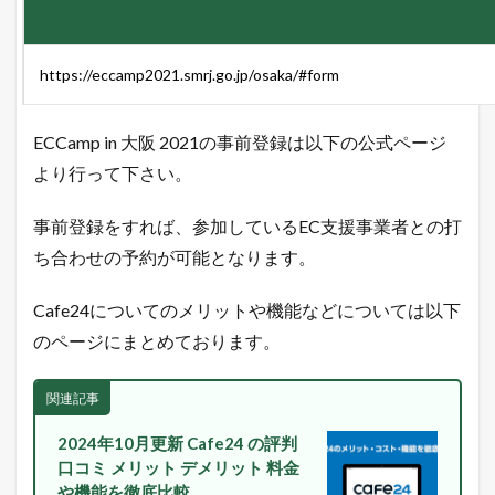
キ
ン
グ
https://eccamp2021.smrj.go.jp/osaka/#form
2.2
ヤ
フ
ー
ECCamp in 大阪 2021の事前登録は以下の公式ページ
シ
より行って下さい。
ョ
ッ
ピ
事前登録をすれば、参加しているEC支援事業者との打
ン
ち合わせの予約が可能となります。
グ
売
れ
Cafe24についてのメリットや機能などについては以下
筋
ラ
のページにまとめております。
ン
キ
ン
関連記事
グ
2024年10月更新 Cafe24 の評判
2.3
口コミ メリット デメリット 料金
A
や機能を徹底比較
m