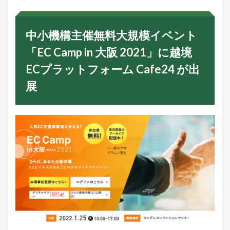
催
無
料
中小機構主催無料大規模イベント
大
規
「EC Camp in 大阪 2021」に越境
模
イ
ECプラットフォーム Cafe24 が出
ベ
ン
展
ト
「
E
C
C
a
m
p
i
n
大
阪
2
0
2
1