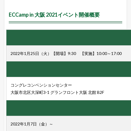
向
を
ECCamp in 大阪 2021イベント開催概要
L
I
N
E
に
配
信
中
2022年1月25日（火）【開場】9:30 【実施】10:00～17:00
！
2
本
日
の
コングレコンベンションセンター
楽
天
大阪市北区大深町3-1 グランフロント大阪 北館 B2F
市
場
と
ヤ
フ
ー
2022年1月7日（金）～
シ