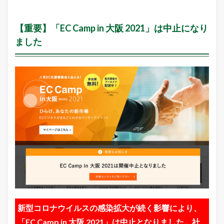
」
に
越
【重要】「EC Camp in 大阪 2021」は中止になり
境
ました
E
C
プ
ラ
ッ
ト
フ
ォ
ー
ム
C
a
f
e
2
4
が
出
展
新型コロナウイルスの感染拡大が続く影響により、
1.1
「EC Camp in 大阪 2021」は中止となりました。社