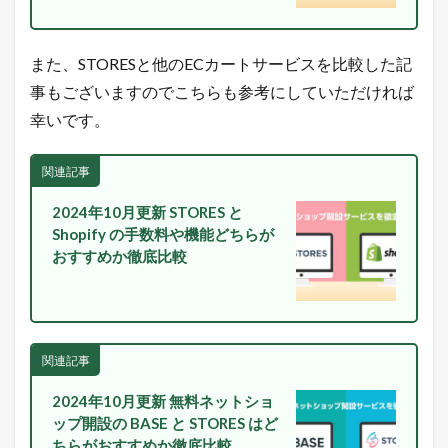
売
れ
る
ヒ
また、STORESと他のECカートサービスを比較した記
ン
事もございますのでこちらも参考にしていただければ
ト
が
幸いです。
毎
日
届
関連記事
く
！
2024年10月更新 STORES と
1.4
Shopify の手数料や機能どちらが
最
おすすめか徹底比較
新
の
E
C
市
場
関連記事
動
向
2024年10月更新 無料ネットショ
を
ップ開設の BASE と STORES はど
L
ちらがおすすめか徹底比較
I