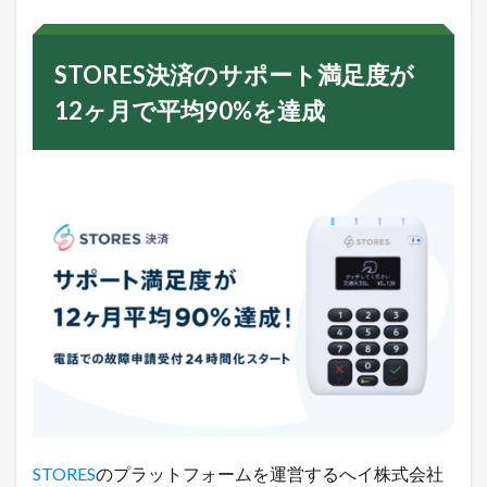
S
決
済
STORES決済のサポート満足度が
の
サ
12ヶ月で平均90%を達成
ポ
ー
ト
満
足
度
が
1
2
ヶ
月
で
平
均
9
0
%
を
達
STORES
のプラットフォームを運営するへイ株式会社
成