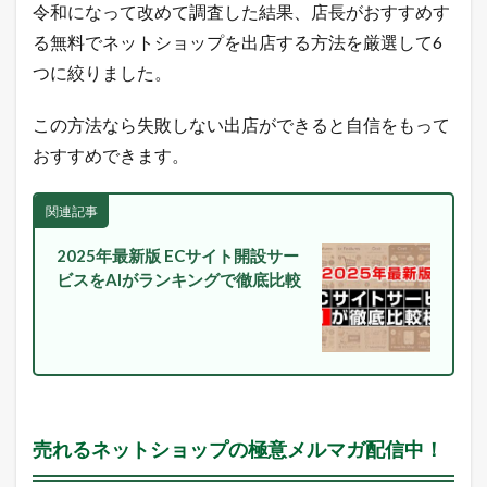
令和になって改めて調査した結果、店長がおすすめす
グ
の
る無料でネットショップを出店する方法を厳選して6
売
つに絞りました。
れ
筋
商
この方法なら失敗しない出店ができると自信をもって
品
おすすめできます。
2.1
楽
天
関連記事
市
場
2025年最新版 ECサイト開設サー
総
ビスをAIがランキングで徹底比較
合
デ
イ
リ
ー
ラ
ン
キ
ン
売れるネットショップの極意メルマガ配信中！
グ