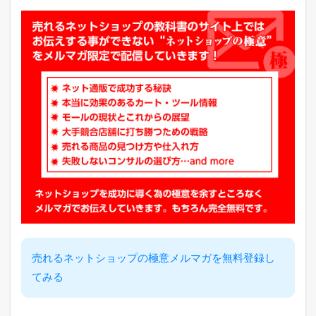
2.2
ヤ
フ
ー
シ
ョ
ッ
ピ
ン
グ
売
れ
筋
ラ
ン
キ
ン
グ
2.3
A
売れるネットショップの極意メルマガを無料登録し
m
てみる
a
z
o