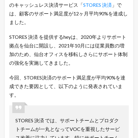
のキャッシュレス決済サービス「
STORES 決済
」で
1.1
令
は、顧客のサポート満足度が12ヶ月平均90%を達成し
和
ました。
最
新
！
STORES 決済 を提供するheyは、2020年よりサポート
無
拠点を仙台に開設し、2021年10月には従業員数の増
料
で
加のため、仙台オフィスを移転しさらにサポート体制
ネ
の強化を実施してきました。
ッ
ト
シ
今回、STORES決済のサポート満足度が平均90%を達
ョ
ッ
成できた要因として、以下のように発表されていま
プ
す。
を
出
店
で
き
STORES 決済 では、サポートチームとプロダク
る
トチームが一丸となってVOCを重視したサービ
方
法
ス改善に注力しています。特にサポートチーム