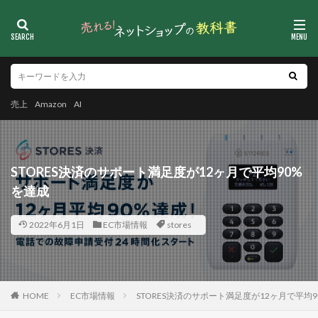
売上
Amazon
AI
STORES決済のサポート満足度が12ヶ月で平均90%
を達成
2022年6月1日
EC市場情報
stores
HOME
EC市場情報
STORES決済のサポート満足度が12ヶ月で平均