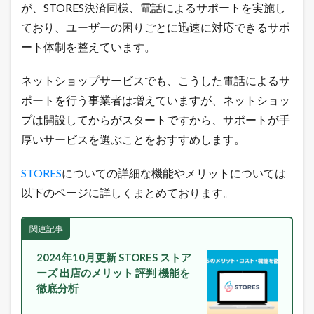
が、STORES決済同様、電話によるサポートを実施し
長
の
ており、ユーザーの困りごとに迅速に対応できるサポ
ツ
ート体制を整えています。
イ
ッ
タ
ネットショップサービスでも、こうした電話によるサ
ー
ポートを行う事業者は増えていますが、ネットショッ
で
「
プは開設してからがスタートですから、サポートが手
ガ
厚いサービスを選ぶことをおすすめします。
チ
売
れ
STORES
についての詳細な機能やメリットについては
E
C
以下のページに詳しくまとめております。
論
」
を
関連記事
ツ
イ
2024年10月更新 STORES ストア
ー
ーズ 出店のメリット 評判 機能を
ト
徹底分析
中
！