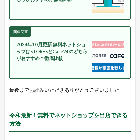
N
E
に
配
信
関連記事
中
！
2024年10月更新 無料ネットショ
2
ップはSTORESとCafe24のどちら
本
がおすすめ？徹底比較
日
の
楽
天
市
場
最後までお読みいただきありがとうございました。
と
ヤ
フ
ー
令和最新！無料でネットショップを出店できる
シ
ョ
方法
ッ
ピ
ン