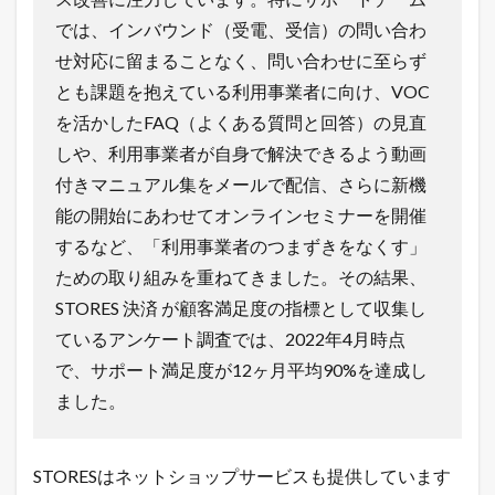
1.2
では、インバウンド（受電、受信）の問い合わ
売
せ対応に留まることなく、問い合わせに至らず
れ
る
とも課題を抱えている利用事業者に向け、VOC
ネ
を活かしたFAQ（よくある質問と回答）の見直
ッ
ト
しや、利用事業者が自身で解決できるよう動画
シ
ョ
付きマニュアル集をメールで配信、さらに新機
ッ
能の開始にあわせてオンラインセミナーを開催
プ
の
するなど、「利用事業者のつまずきをなくす」
極
ための取り組みを重ねてきました。その結果、
意
メ
STORES 決済 が顧客満足度の指標として収集し
ル
ているアンケート調査では、2022年4月時点
マ
ガ
で、サポート満足度が12ヶ月平均90%を達成し
配
ました。
信
中
！
1.3
STORESはネットショップサービスも提供しています
店