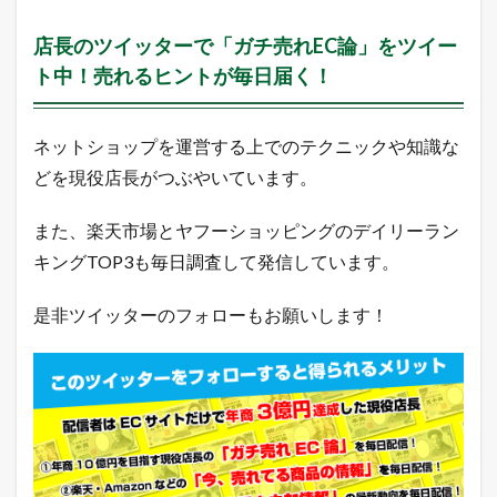
n
売
店長のツイッターで「ガチ売れEC論」をツイー
れ
筋
ト中！売れるヒントが毎日届く！
ラ
ン
キ
ン
ネットショップを運営する上でのテクニックや知識な
グ
どを現役店長がつぶやいています。
2.4
Q
また、楽天市場とヤフーショッピングのデイリーラン
o
o
キングTOP3も毎日調査して発信しています。
1
0
是非ツイッターのフォローもお願いします！
売
れ
筋
ラ
ン
キ
ン
グ