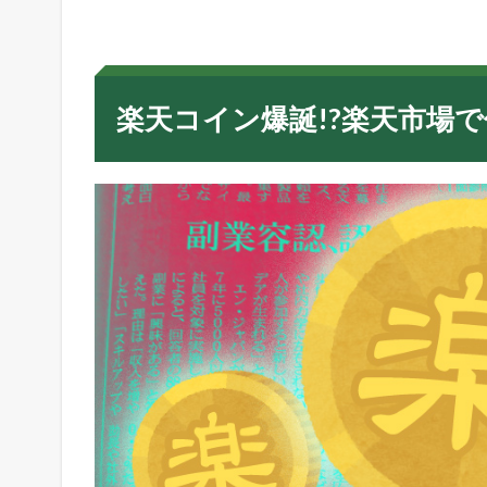
イ
ン
爆
誕
!
楽天コイン爆誕!?楽天市場
?
楽
天
市
場
で
仮
想
通
貨
決
済
が
で
き
る