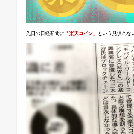
か
も
？
1.1
売
先日の日経新聞に
「楽天コイン」
という見慣れな
れ
る
ネ
ッ
ト
シ
ョ
ッ
プ
の
教
科
書
が
こ
こ