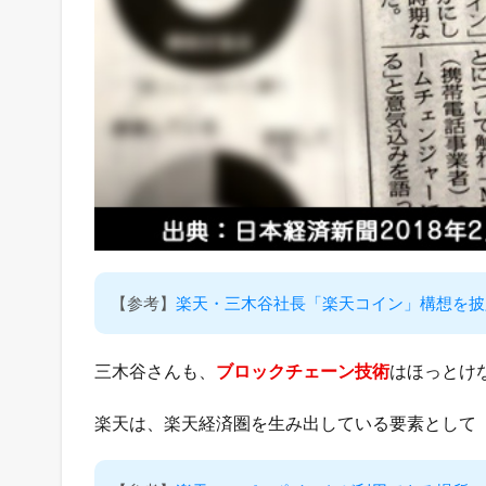
に
は
書
け
な
い
「
裏
ワ
ザ
」
を
L
【参考】
楽天・三木谷社長「楽天コイン」構想を披
I
N
E
三木谷さんも、
ブロックチェーン技術
はほっとけ
だ
け
に
楽天は、楽天経済圏を生み出している要素として
配
信
予