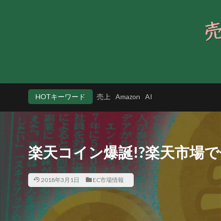
HOTキーワード
売上
Amazon
AI
楽天コイン爆誕!?楽天市場
2018年3月1日
EC市場情報