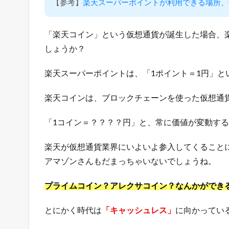
【参考】
楽天スーパーポイントが利用できる場所、
定
！
「楽天コイン」という仮想通貨が誕生した場合、
1.2
しょうか？
月
間
1
楽天スーパーポイントは、「1ポイント＝1円」と
0
万
楽天コインは、ブロックチェーンを使った仮想通
P
V
「1コイン＝？？？？円」と、常に価値が変動す
以
上
楽天が仮想通貨業界にいよいよ参入してくること
の
ア
アマゾンさんもだまっちゃいないでしょうね。
ク
セ
プライムコイン？アレクサコイン？なんかができ
ス
数
とにかく時代は
「キャッシュレス」
に向かってい
を
獲