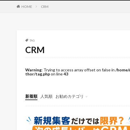
HOME
CRM
TAG
CRM
Warning
: Trying to access array offset on false in
/home/
thor/tag.php
on line
43
新着順
人気順
お勧めカテゴリ
未分類