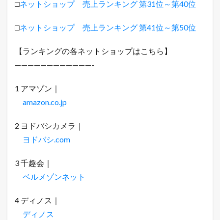
□
ネットショップ 売上ランキング 第31位～第40位
上
ラ
ン
□
ネットショップ 売上ランキング 第41位～第50位
キ
ン
グ
【ランキングの各ネットショップはこちら】
総
————————————-
合
第
1
1 アマゾン｜
位
amazon.co.jp
～
第
1
2 ヨドバシカメラ｜
0
位
ヨドバシ.com
3 千趣会｜
ベルメゾンネット
4 ディノス｜
ディノス