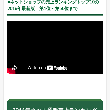
■ネットショップの売上ランキングトップ10の
シ
ョ
2016年最新版 第1位～第50位まで
ッ
プ
の
売
上
ラ
ン
キ
ン
グ
ト
ッ
プ
1
0
の
2
0
1
6
年
最
新