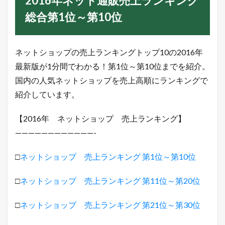
2016年ネット通販売上ランキング
版
総合第1位～第10位
第
1
位
ネットショップの売上ランキングトップ10の2016年
～
第
最新版が1分間でわかる！第1位～第10位までを紹介。
5
0
国内の人気ネットショップを売上高順にランキングで
位
紹介しています。
ま
で
【2016年 ネットショップ 売上ランキング】
1
2
————————————-
0
1
□
ネットショップ 売上ランキング 第1位～第10位
6
年
ネ
□
ネットショップ 売上ランキング 第11位～第20位
ッ
ト
通
□
ネットショップ 売上ランキング 第21位～第30位
販
売