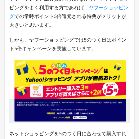
ピングをよく利用する方であれば、
ヤフーショッピン
3.6
G
グ
での常時ポイント5倍還元される特典がメリットが
Y
大きいと思います。
A
O
！
しかも、ヤフーショッピングでは5のつく日はポイン
ス
ト5倍キャンペーンを実施しています。
ト
ア
で
の
コ
ン
テ
ン
ツ
購
入
で
ポ
イ
ン
ネットショッピングを5のつく日に合わせて購入すれ
ト
2