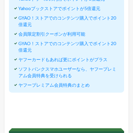
と
は
Yahooブックストアでポイントが5倍還元
？
GYAO！ストアでのコンテンツ購入でポイント20
3
倍還元
ヤ
フ
会員限定割引クーポンが利用可能
ー
プ
GYAO！ストアでのコンテンツ購入でポイント20
レ
倍還元
ミ
ア
ヤフーカードもあれば更にポイントがプラス
ム
ソフトバンクスマホユーザーなら、ヤフープレミ
会
員
アム会員特典を受けられる
の
ヤフープレミアム会員特典のまとめ
メ
リ
ッ
ト
3.1
Y
a
h
o