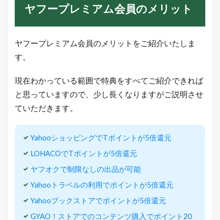
品
ヤフープレミアム会員のメリット
が
可
能
ヤフープレミアム会員のメリットをご紹介いたしま
3.4
Y
す。
a
h
現在わかっている範囲で特典をすべてご紹介できれば
o
o
と思っていますので、少し長くなりますがご説明させ
ト
ラ
ていただきます。
ベ
ル
の
YahooショッピングでTポイントが5倍還元
利
用
LOHACOでTポイントが5倍還元
で
ポ
ヤフオクで制限なしの出品が可能
イ
Yahooトラベルの利用でポイントが5倍還元
ン
ト
Yahooブックストアでポイントが5倍還元
が
5
GYAO！ストアでのコンテンツ購入でポイント20