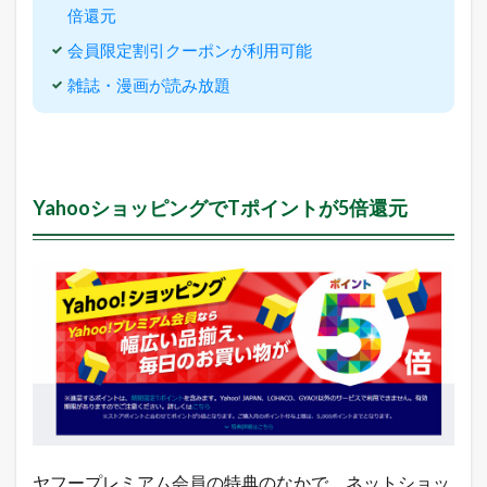
倍
倍還元
還
元
会員限定割引クーポンが利用可能
3.5
雑誌・漫画が読み放題
Y
a
h
o
o
ブ
YahooショッピングでTポイントが5倍還元
ッ
ク
ス
ト
ア
で
ポ
イ
ン
ト
が
5
倍
還
ヤフープレミアム会員の特典のなかで、ネットショッ
元