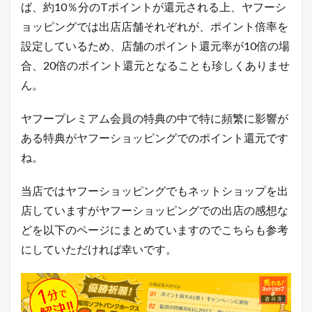
ば、約10％分のTポイントが還元される上、ヤフーシ
0
倍
ョッピングでは出店店舗それぞれが、ポイント倍率を
還
設定しているため、店舗のポイント還元率が10倍の場
元
合、20倍のポイント還元となることも珍しくありませ
3.7
ん。
会
員
限
ヤフープレミアム会員の特典の中で特に頻繁に影響が
定
割
ある特典がヤフーショッピングでのポイント還元です
引
ね。
ク
ー
ポ
当店ではヤフーショッピングでもネットショップを出
ン
店していますがヤフーショッピングでの出店の感想な
が
利
どを以下のページにまとめていますのでこちらも参考
用
可
にしていただければ幸いです。
能
3.8
雑
誌