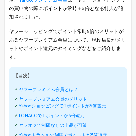
ア
ム
の買い物の際にポイントが常時＋5倍となる特典が追
会
加されました。
員
メ
リ
ヤフーショッピングでポイント常時5倍のメリットが
ッ
あるヤフープレミアム会員について、現役店長がメリ
ト
を
ットやポイント還元のタイミングなどをご紹介しま
徹
す。
底
解
説
【目次】
2
ヤ
フ
ヤフープレミアム会員とは？
ー
プ
ヤフープレミアム会員のメリット
レ
YahooショッピングでTポイントが5倍還元
ミ
ア
LOHACOでTポイントが5倍還元
ム
ヤフオクで制限なしの出品が可能
会
員
Yahooトラベルの利用でポイントが5倍還元