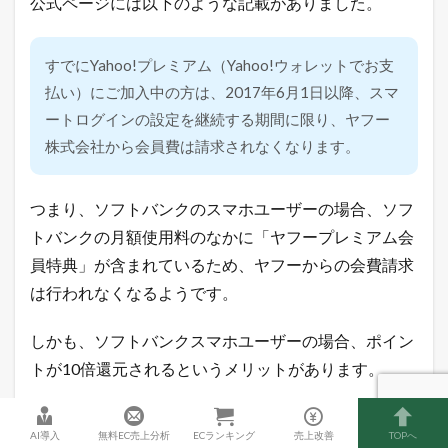
公式ページには以下のような記載がありました。
すでにYahoo!プレミアム（Yahoo!ウォレットでお支
払い）にご加入中の方は、2017年6月1日以降、スマ
ートログインの設定を継続する期間に限り、ヤフー
株式会社から会員費は請求されなくなります。
つまり、ソフトバンクのスマホユーザーの場合、ソフ
トバンクの月額使用料のなかに「ヤフープレミアム会
員特典」が含まれているため、ヤフーからの会費請求
は行われなくなるようです。
しかも、ソフトバンクスマホユーザーの場合、ポイン
トが10倍還元されるというメリットがあります。
ソフトバンクスマホユーザーなら、常時ヤフーショッ
AI導入
無料EC売上分析
ECランキング
売上改善
TOPへ
ピングと
LOHACO（ロハコ）
での買い物がポイント