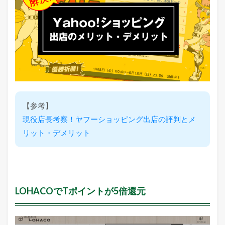
・
漫
画
が
読
み
放
題
4
ヤ
フ
【参考】
ー
現役店長考察！ヤフーショッピング出店の評判とメ
カ
ー
リット・デメリット
ド
も
あ
れ
ば
更
LOHACOでTポイントが5倍還元
に
ポ
イ
ン