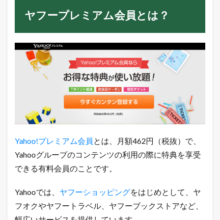
o
ヤフープレミアム会員とは？
シ
ョ
ッ
ピ
ン
グ
で
T
ポ
イ
ン
ト
が
5
倍
Yahoo!プレミアム会員
とは、月額462円（税抜）で、
還
Yahooグループのコンテンツの利用の際に特典を享受
元
できる有料会員のことです。
3.2
L
O
Yahooでは、
ヤフーショッピング
をはじめとして、ヤ
H
フオクやヤフートラベル、ヤフーブックストアなど、
A
C
幅広いサービスを提供しています。