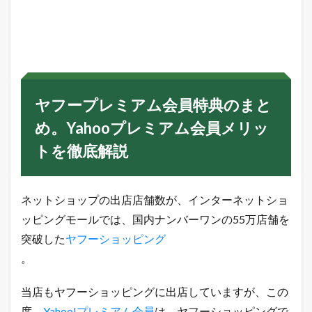
ヤ
フ
ー
プ
レ
ミ
ア
ム
ヤフープレミアム会員特典のまと
会
員
め。Yahooプレミアム会員メリッ
特
典
トを徹底解説
の
ま
と
め
ネットショップの出店店舗数が、インターネットショ
。
Y
ッピングモールでは、国内ナンバーワンの55万店舗を
a
突破した
ヤフーショッピング
h
o
。
o
プ
当店もヤフーショッピングに出店していますが、この
レ
ミ
度、
Yahoo!プレミアム会員
は、ヤフーショッピングで