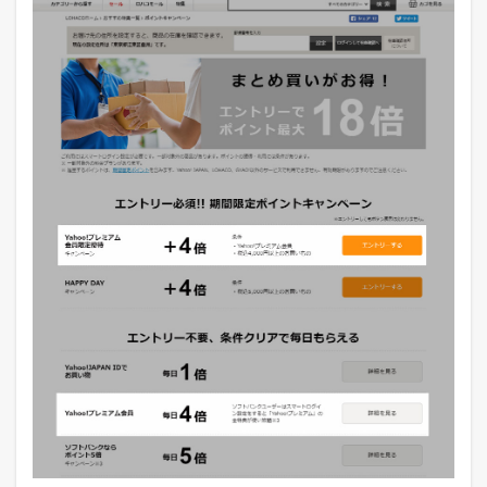
ト
が
プ
ラ
ス
5
ソ
フ
ト
バ
ン
ク
ス
マ
ホ
ユ
ー
ザ
ー
な
ら
、
ヤ
フ