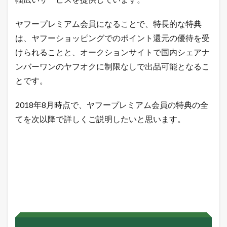
O
で
T
ヤフープレミアム会員になることで、特長的な特典
ポ
は、ヤフーショッピングでのポイント還元の優待を受
イ
ン
けられることと、オークションサイトで国内シェアナ
ト
ンバーワンのヤフオクに制限なしで出品可能となるこ
が
5
とです。
倍
還
2018年8月時点で、ヤフープレミアム会員の特典の全
元
てを次以降で詳しくご説明したいと思います。
3.3
ヤ
フ
オ
ク
で
制
限
な
し
の
出