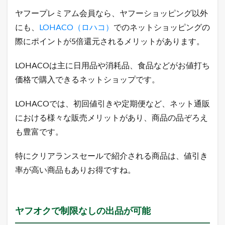
ー
プ
ヤフープレミアム会員なら、ヤフーショッピング以外
レ
にも、
LOHACO（ロハコ）
でのネットショッピングの
ミ
ア
際にポイントが5倍還元されるメリットがあります。
ム
会
LOHACOは主に日用品や消耗品、食品などがお値打ち
員
特
価格で購入できるネットショップです。
典
を
受
LOHACOでは、初回値引きや定期便など、ネット通販
け
における様々な販売メリットがあり、商品の品ぞろえ
ら
れ
も豊富です。
る
6
特にクリアランスセールで紹介される商品は、値引き
ヤ
率が高い商品もありお得ですね。
フ
ー
プ
レ
ミ
ヤフオクで制限なしの出品が可能
ア