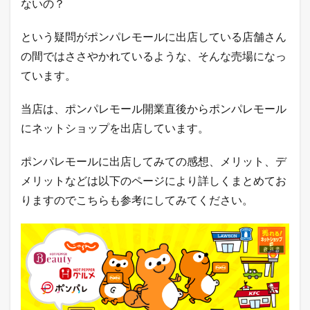
ないの？
ア
ク
セ
という疑問がポンパレモールに出店している店舗さん
ス
数
の間ではささやかれているような、そんな売場になっ
の
ています。
調
査
結
当店は、ポンパレモール開業直後からポンパレモール
果
にネットショップを出店しています。
3.4
Q
ポンパレモールに出店してみての感想、メリット、デ
o
o
メリットなどは以下のページにより詳しくまとめてお
1
りますのでこちらも参考にしてみてください。
0
の
ア
ク
セ
ス
数
の
調