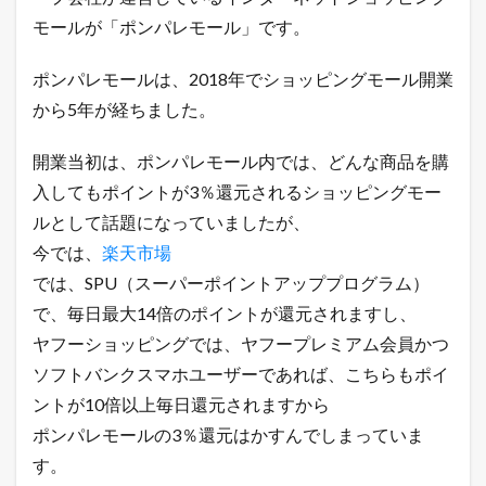
け
モールが「ポンパレモール」です。
て
3.1
ポンパレモールは、2018年でショッピングモール開業
ポ
から5年が経ちました。
ン
パ
レ
開業当初は、ポンパレモール内では、どんな商品を購
モ
ー
入してもポイントが3％還元されるショッピングモー
ル
ルとして話題になっていましたが、
の
ア
今では、
楽天市場
ク
では、SPU（スーパーポイントアッププログラム）
セ
ス
で、毎日最大14倍のポイントが還元されますし、
数
ヤフーショッピングでは、ヤフープレミアム会員かつ
の
調
ソフトバンクスマホユーザーであれば、こちらもポイ
査
結
ントが10倍以上毎日還元されますから
果
ポンパレモールの3％還元はかすんでしまっていま
3.2
す。
A