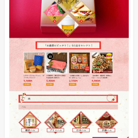
ク
セ
ス
数
の
調
査
結
果
3.8
ヤ
マ
ダ
モ
ー
ル
の
ア
ク
セ
ス
数
の
調