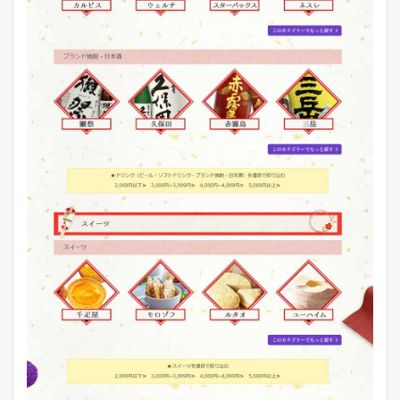
E
C
未
来
予
想
図
：
ポ
ン
パ
レ
モ
ー
ル
編
の
ま
と
め