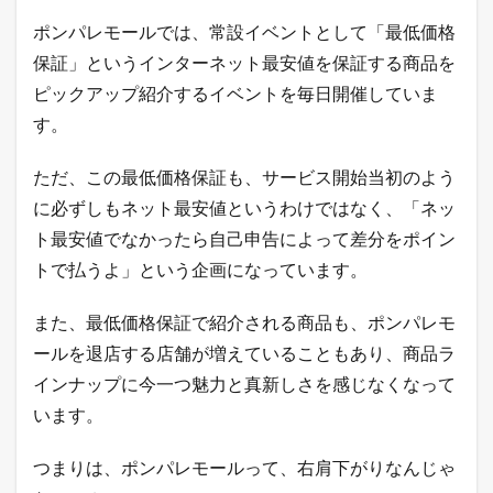
m
a
ポンパレモールでは、常設イベントとして「最低価格
z
保証」というインターネット最安値を保証する商品を
o
n
ピックアップ紹介するイベントを毎日開催していま
の
す。
ア
ク
セ
ただ、この最低価格保証も、サービス開始当初のよう
ス
に必ずしもネット最安値というわけではなく、「ネッ
数
の
ト最安値でなかったら自己申告によって差分をポイン
調
査
トで払うよ」という企画になっています。
結
果
また、最低価格保証で紹介される商品も、ポンパレモ
3.3
ールを退店する店舗が増えていることもあり、商品ラ
N
E
インナップに今一つ魅力と真新しさを感じなくなって
T
います。
S
E
A
つまりは、ポンパレモールって、右肩下がりなんじゃ
の