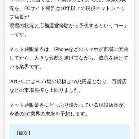
未
来
況を、ECサイト運営歴10年以上の現役ネットショッ
予
プ店長が
想
図
現場の状況と店舗運営経験から予想するというコーナ
】
ーです。
2
2
ネット通販業界は、iPhoneなどのスマホが市場に流通
0
1
してから、大きな変貌を遂げてながら、成長を続けて
8
いる業界です。
年
上
半
2017年にはEC市場の規模は16兆円超となり、百貨店
期
などの市場規模を上回りました。
ま
で
の
ネット通販業界にどっぷり浸かっている現役店長が、
ポ
ン
今後のEC業界の未来を予想します。
パ
レ
モ
【目次】
ー