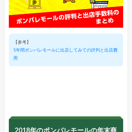
査
結
果
3.5
楽
天
市
【参考】
場
の
5年間ポンパレモールに出店してみての評判と出店費
ア
用
ク
セ
ス
数
の
調
査
結
果
3.6
W
o
w
2018年のポンパレモールの年末商
m