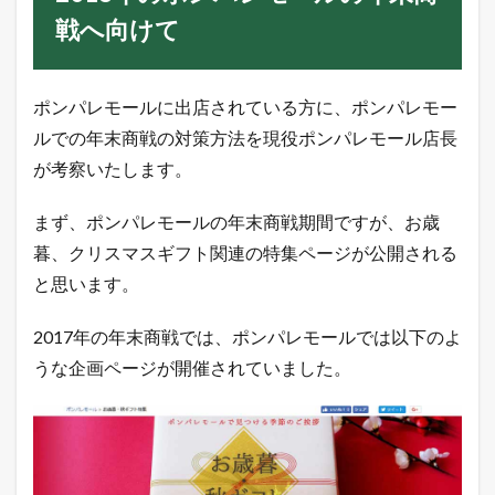
a
戦へ向けて
の
ア
ク
セ
ポンパレモールに出店されている方に、ポンパレモー
ス
数
ルでの年末商戦の対策方法を現役ポンパレモール店長
の
が考察いたします。
調
査
結
まず、ポンパレモールの年末商戦期間ですが、お歳
果
暮、クリスマスギフト関連の特集ページが公開される
3.7
と思います。
ヤ
フ
ー
2017年の年末商戦では、ポンパレモールでは以下のよ
シ
うな企画ページが開催されていました。
ョ
ッ
ピ
ン
グ
の
ア