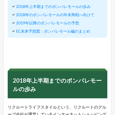
ル
の
2018年上半期までのポンパレモールの歩み
歩
2018年のポンパレモールの年末商戦へ向けて
み
3
2019年以降のポンパレモールの予想
2
EC未来予想図：ポンパレモール編のまとめ
0
1
8
年
の
ポ
ン
パ
レ
モ
ー
2018年上半期までのポンパレモー
ル
の
ルの歩み
年
末
商
戦
リクルートライフスタイルという、リクルートのグル
へ
ープ会社が運営しているインターネットショッピング
向