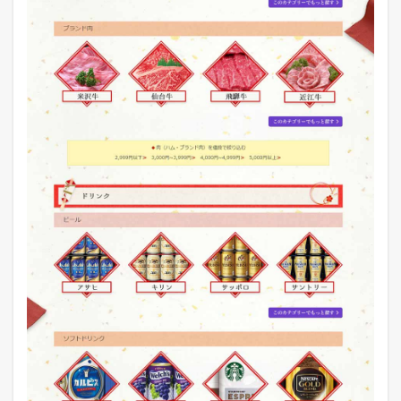
査
結
果
4
2
0
1
9
年
以
降
の
ポ
ン
パ
レ
モ
ー
ル
の
予
想
5