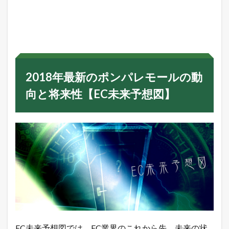
2
0
1
8
年
最
新
の
2018年最新のポンパレモールの動
ポ
ン
向と将来性【EC未来予想図】
パ
レ
モ
ー
ル
の
動
向
と
将
来
性
【
E
C
EC未来予想図では、EC業界のこれから先、未来の状