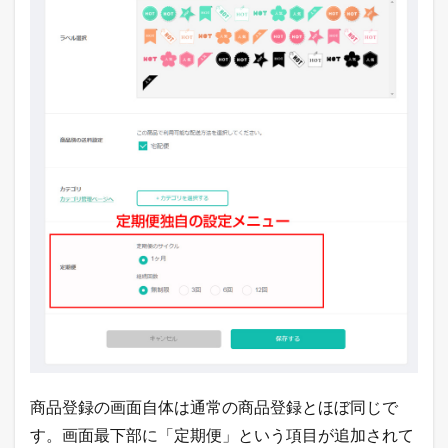
O
R
E
S
管
理
画
面
で
の
定
期
購
入
の
設
定
方
法
4.6.1
「
定
商品登録の画面自体は通常の商品登録とほぼ同じで
期
便
す。画面最下部に「定期便」という項目が追加されて
を