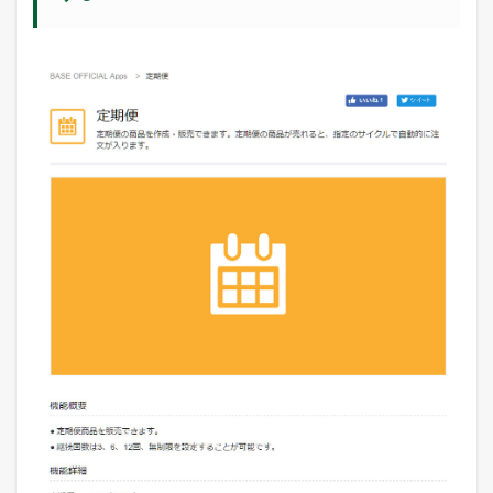
の
定
期
購
入
に
つ
い
て
4.1
S
T
O
R
E
S
の
定
期
購
入
の
メ
リ