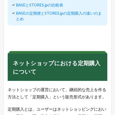
B
BASEとSTORES.jpの比較表
A
S
BASEの定期便とSTORES.jpの定期購入の違いのま
E
とめ
の
定
期
便
に
つ
い
て
3.1
ネットショップにおける定期購入
B
A
について
S
E
の
定
ネットショップの運営において、継続的な売上を作る
期
方法として「定期購入」という販売形式があります。
便
の
メ
定期購入とは、ユーザーはネットショッピングにおい
リ
ッ