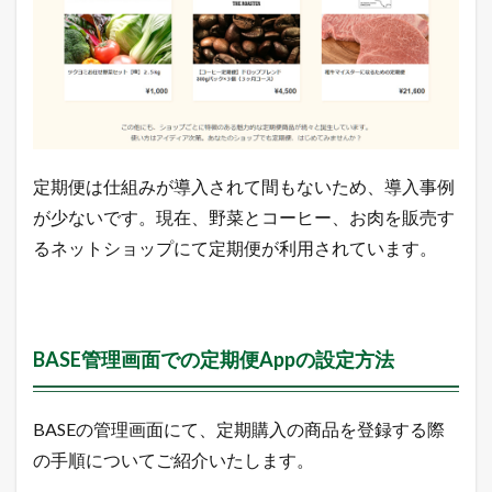
商
品
」
に
チ
ェ
ッ
ク
が
定期便は仕組みが導入されて間もないため、導入事例
入
っ
が少ないです。現在、野菜とコーヒー、お肉を販売す
て
るネットショップにて定期便が利用されています。
い
る
状
態
で
商
BASE管理画面での定期便Appの設定方法
品
情
報
を
BASEの管理画面にて、定期購入の商品を登録する際
入
の手順についてご紹介いたします。
力
し