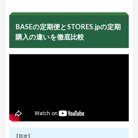
の
定
期
便
BASEの定期便とSTORES.jpの定期
と
S
購入の違いを徹底比較
T
O
R
E
S
.
j
p
の
定
期
購
入
の
違
い
を
徹
【目次】
底