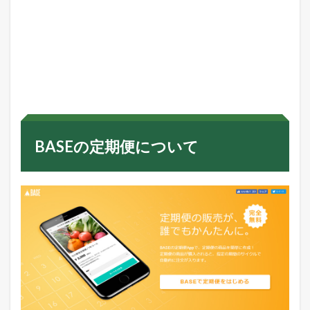
の
定
期
便
の
便
利
な
と
こ
ろ
BASEの定期便について
3.4
定
期
便
の
導
入
方
法
に
つ
い
て