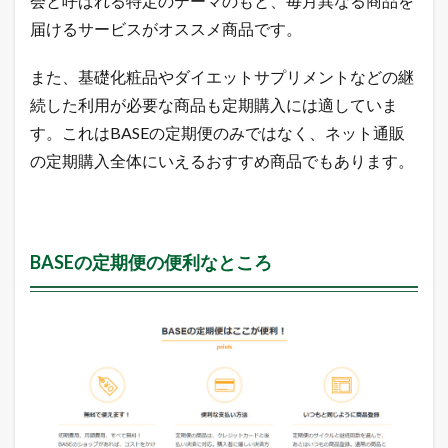
会と呼ばれる特定のテーマのもと、毎月異なる商品を
る
届けるサービスがオススメ商品です。
「
イ
ン
また、基礎化粧品やダイエットサプリメントなどの継
ス
ト
続した利用が必要な商品も定期購入には適していま
ー
す。これはBASEの定期便のみではなく、ネット通販
ル
」
の定期購入全体にいえるおすすめ商品でもあります。
ボ
タ
ン
を
ク
BASEの定期便の便利なところ
リ
ッ
ク
し
て
A
p
p
を
イ
ン