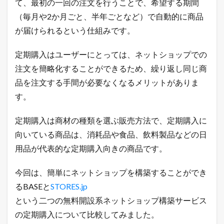
て、最初の一回の注文を行うことで、希望する期間
ト
（毎月や2か月ごと、半年ごとなど）で自動的に商品
3.2
が届けられるという仕組みです。
B
A
S
定期購入はユーザーにとっては、ネットショップでの
E
注文を簡略化することができるため、繰り返し同じ商
の
定
品を注文する手間が必要なくなるメリットがありま
期
す。
便
に
お
定期購入は商材の種類を選ぶ販売方法で、定期購入に
す
す
向いている商品は、消耗品や食品、飲料製品などの日
め
用品が代表的な定期購入向きの商品です。
の
商
品
今回は、簡単にネットショップを構築することができ
3.3
るBASEと
STORES.jp
B
という二つの無料開設系ネットショップ構築サービス
A
S
の定期購入について比較してみました。
E