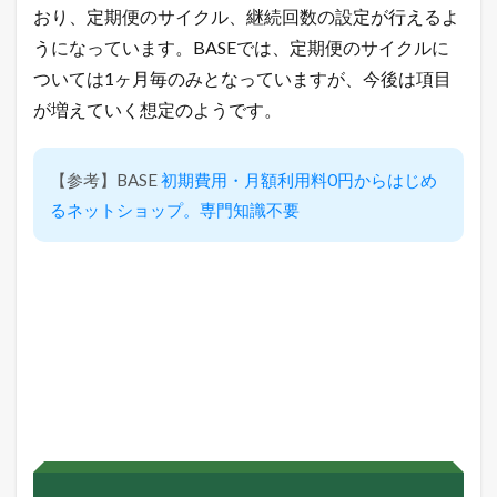
おり、定期便のサイクル、継続回数の設定が行えるよ
販
売
うになっています。BASEでは、定期便のサイクルに
し
よ
ついては1ヶ月毎のみとなっていますが、今後は項目
う
が増えていく想定のようです。
」
の
メ
ニ
【参考】BASE
初期費用・月額利用料0円からはじめ
ュ
るネットショップ。専門知識不要
ー
バ
ナ
ー
を
ク
リ
ッ
ク
4.6.2
「
ア
イ
テ