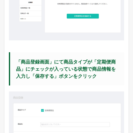
T
O
R
E
S
の
定
期
購
入
の
「商品登録画面」にて商品タイプが「定期便商
利
用
品」にチェックが入っている状態で商品情報を
者
入力し「保存する」ボタンをクリック
の
声
4.4
定
期
購
入
の
導
入