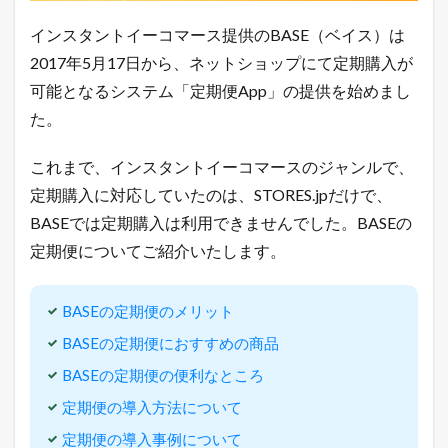
3.5
インスタントイーコマース提供のBASE（ベイス）は
定
期
2017年5月17日から、ネットショップにて定期購入が
便
可能となるシステム「定期便App」の提供を始めまし
の
導
た。
入
事
これまで、インスタントイーコマースのジャンルで、
例
に
定期購入に対応していたのは、STORES.jpだけで、
つ
い
BASEでは定期購入は利用できませんでした。BASEの
て
定期便についてご紹介いたします。
3.6
B
A
BASEの定期便のメリット
S
E
BASEの定期便におすすめの商品
管
BASEの定期便の便利なところ
理
画
定期便の導入方法について
面
で
定期便の導入事例について