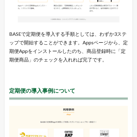
リ
ッ
ク
3.6.4
「
BASEで定期便を導入する手順としては、わずか3ステ
商
品
ップで開始することができます。Appsページから、定
登
期便Appをインストールしたのち、商品登録時に「定
録
画
期便商品」のチェックを入れれば完了です。
面
」
に
て
商
定期便の導入事例について
品
タ
イ
プ
が
「
定
期
便