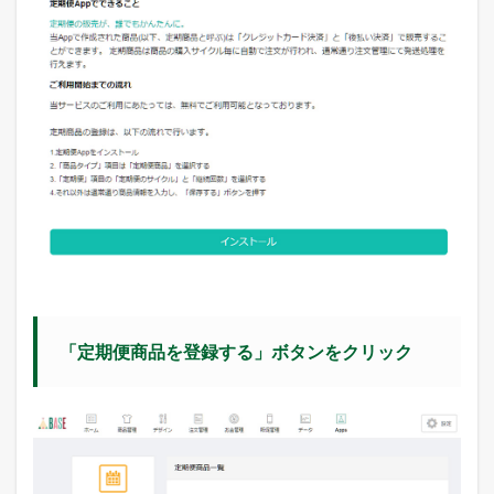
ッ
ト
4.2
S
T
O
R
E
S
の
定
期
購
入
に
お
す
「定期便商品を登録する」ボタンをクリック
す
め
の
商
品
4.3
S