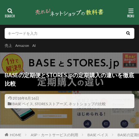
売上
Amazon
AI
BASEの定期便とSTORES.jpの定期購入の違いを徹底
比較
2018年8月16日
BASE ベイス
,
STORES ストアーズ
,
ネットショップの比較
HOME
ASP・カートサービスの利用
BASE ベイス
BASEの定期