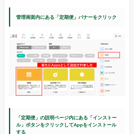
「
保
存
管理画面内にある「定期便」バナーをクリック
す
る
」
ボ
タ
ン
を
ク
リ
ッ
ク
4
S
T
O
R
E
S
「定期便」の説明ページ内にある「インストー
.
ル」ボタンをクリックしてAppをインストール
j
p
する