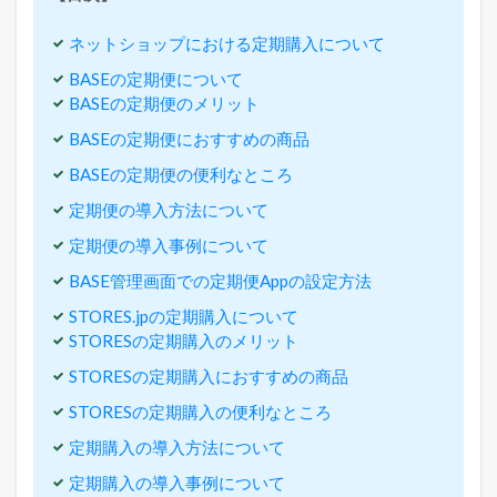
比
較
ネットショップにおける定期購入について
2
BASEの定期便について
ネ
BASEの定期便のメリット
ッ
ト
BASEの定期便におすすめの商品
シ
ョ
BASEの定期便の便利なところ
ッ
定期便の導入方法について
プ
に
定期便の導入事例について
お
け
BASE管理画面での定期便Appの設定方法
る
定
STORES.jpの定期購入について
期
STORESの定期購入のメリット
購
入
STORESの定期購入におすすめの商品
に
つ
STORESの定期購入の便利なところ
い
定期購入の導入方法について
て
定期購入の導入事例について
3