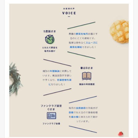
E
S
.
j
p
の
定
期
購
入
の
比
較
表
6
B
A
S
E
の
定
期
便
と