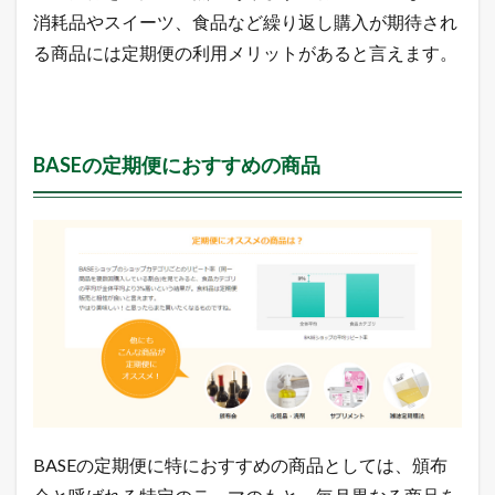
」
消耗品やスイーツ、食品など繰り返し購入が期待され
バ
る商品には定期便の利用メリットがあると言えます。
ナ
ー
を
ク
リ
ッ
BASEの定期便におすすめの商品
ク
3.6.2
「
定
期
便
」
の
説
明
ペ
ー
ジ
内
BASEの定期便に特におすすめの商品としては、頒布
に
あ