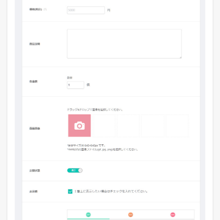
方
法
に
つ
い
て
4.5
定
期
購
入
の
導
入
事
例
に
つ
い
て
4.6
S
T