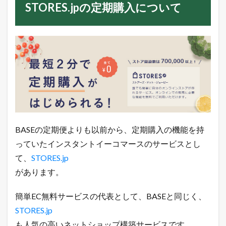
STORES.jpの定期購入について
ム
登
録
」
ボ
タ
ン
を
ク
リ
ッ
ク
4.6.3
BASEの定期便よりも以前から、定期購入の機能を持
「
＋
っていたインスタントイーコマースのサービスとし
ア
て、
STORES.jp
イ
テ
があります。
ム
を
追
簡単EC無料サービスの代表として、BASEと同じく、
加
STORES.jp
」
ボ
も人気の高いネットショップ構築サービスです。