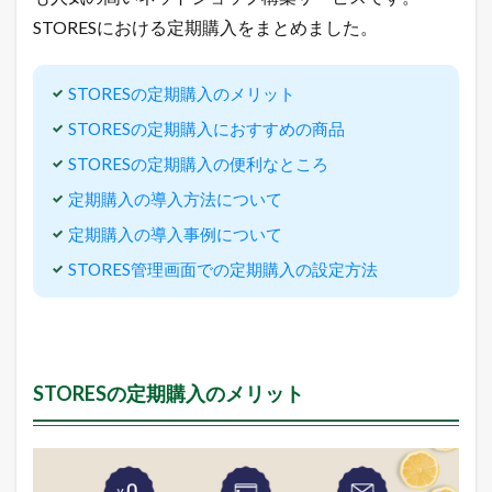
タ
STORESにおける定期購入をまとめました。
ン
を
ク
リ
STORESの定期購入のメリット
ッ
STORESの定期購入におすすめの商品
ク
STORESの定期購入の便利なところ
4.6.4
メ
定期購入の導入方法について
ニ
ュ
定期購入の導入事例について
ー
内
STORES管理画面での定期購入の設定方法
「
定
期
便
」
を
STORESの定期購入のメリット
ク
リ
ッ
ク