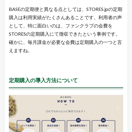
S
T
BASEの定期便と異なる点としては、STORES.jpの定期
O
R
購入は利用実績がたくさんあることです。利用者の声
E
として、特に面白いのは、ファンクラブの会費を
S
.
STORESの定期購入にて徴収できたという事例です。
j
確かに、毎月課金が必要な会費は定期購入の一つと言
p
の
えますね。
定
期
購
入
の
定期購入の導入方法について
違
い
の
ま
と
め