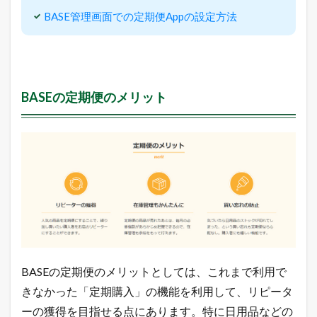
の
定
BASE管理画面での定期便Appの設定方法
期
便
A
p
p
の
BASEの定期便のメリット
設
定
方
法
3.6.1
管
理
画
面
内
に
あ
る
BASEの定期便のメリットとしては、これまで利用で
「
定
きなかった「定期購入」の機能を利用して、リピータ
期
ーの獲得を目指せる点にあります。特に日用品などの
便