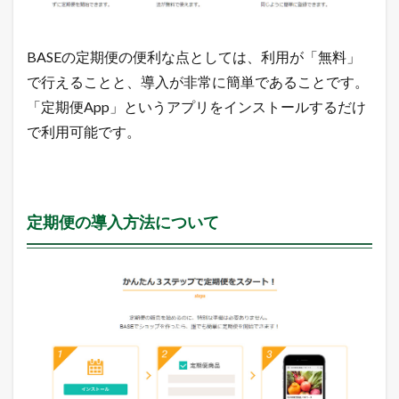
ス
ト
ー
BASEの定期便の便利な点としては、利用が「無料」
ル
す
で行えることと、導入が非常に簡単であることです。
る
「定期便App」というアプリをインストールするだけ
3.6.3
で利用可能です。
「
定
期
便
商
品
定期便の導入方法について
を
登
録
す
る
」
ボ
タ
ン
を
ク