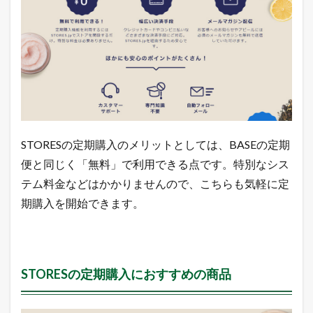
4.6.5
「
ア
イ
テ
ム
編
集
」
内
に
て
STORESの定期購入のメリットとしては、BASEの定期
商
便と同じく「無料」で利用できる点です。特別なシス
品
情
テム料金などはかかりませんので、こちらも気軽に定
報
期購入を開始できます。
を
入
力
し
て
「
STORESの定期購入におすすめの商品
保
存
す