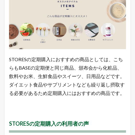
る
」
ボ
タ
ン
を
ク
リ
ッ
ク
STORESの定期購入におすすめの商品としては、こち
5
B
らもBASEの定期便と同じ商品、頒布会から化粧品、
A
飲料やお米、生鮮食品やスイーツ、日用品などです。
S
E
ダイエット食品やサプリメントなども繰り返し摂取す
の
定
る必要があるため定期購入にはおすすめの商品です。
期
便
と
S
T
STORESの定期購入の利用者の声
O
R