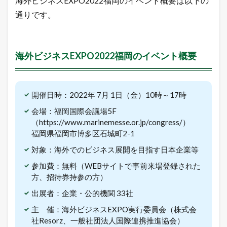
海外ビジネスEXPO2022福岡のイベント概要は以下の
福
通りです。
岡
の
イ
ベ
海外ビジネスEXPO2022福岡のイベント概要
ン
ト
概
要
開催日時：2022年 7月 1日（金）10時～17時
1.2
C
会場：福岡国際会議場5F
a
（https://www.marinemesse.or.jp/congress/）
f
福岡県福岡市博多区石城町2-1
e
2
対象：海外でのビジネス展開を目指す日本企業等
4
J
参加費：無料（WEBサイトで事前来場登録された
a
方、招待券持参の方）
p
a
出展者：企業・公的機関 33社
n
登
主 催：海外ビジネスEXPO実行委員会（株式会
壇
社Resorz、一般社団法人国際連携推進協会）
セ