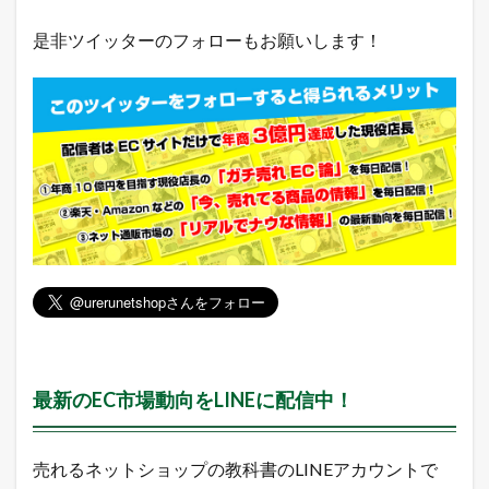
A
m
是非ツイッターのフォローもお願いします！
a
z
o
n
売
れ
筋
ラ
ン
キ
ン
グ
2.4
Q
o
o
1
最新のEC市場動向をLINEに配信中！
0
売
れ
筋
売れるネットショップの教科書のLINEアカウントで
ラ