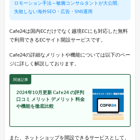
ロモーション手法～敏腕コンサルタントが大公開、
で
き
失敗しない海外SEO・広告・SNS運用
る
方
法
Cafe24は国内ECだけでなく越境ECにも対応した無料
1.4
で利用できるECサイト開設サービスです。
売
れ
る
Cafe24の詳細なメリットや機能については以下のペー
ネ
ジに詳しく解説しております。
ッ
ト
シ
関連記事
ョ
ッ
2024年10月更新 Cafe24 の評判
プ
の
口コミ メリット デメリット 料金
極
や機能を徹底比較
意
メ
ル
マ
ガ
また、ネットショップを開設できるサービスとして、
配