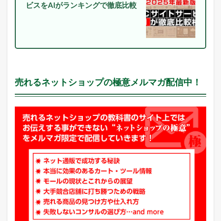
ー
ビスをAIがランキングで徹底比較
シ
ョ
ッ
ピ
ン
グ
の
売
売れるネットショップの極意メルマガ配信中！
れ
筋
商
品
2.1
楽
天
市
場
総
合
デ
イ
リ
ー
ラ