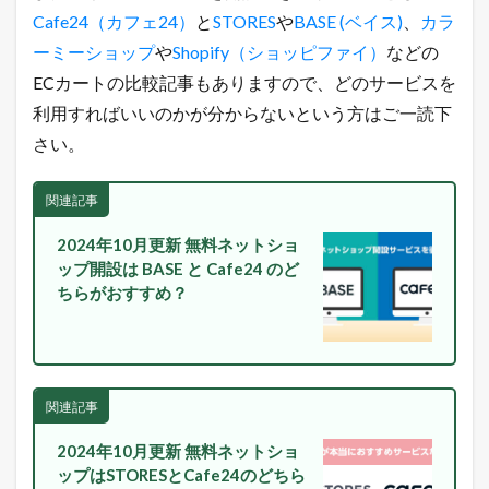
信
Cafe24（カフェ24）
と
STORES
や
BASE (ベイス)
、
カラ
中
ーミーショップ
や
Shopify（ショッピファイ）
などの
！
ECカートの比較記事もありますので、どのサービスを
1.5
店
利用すればいいのかが分からないという方はご一読下
長
さい。
の
ツ
イ
関連記事
ッ
タ
ー
2024年10月更新 無料ネットショ
で
ップ開設は BASE と Cafe24 のど
「
ちらがおすすめ？
ガ
チ
売
れ
E
C
関連記事
論
」
2024年10月更新 無料ネットショ
を
ップはSTORESとCafe24のどちら
ツ