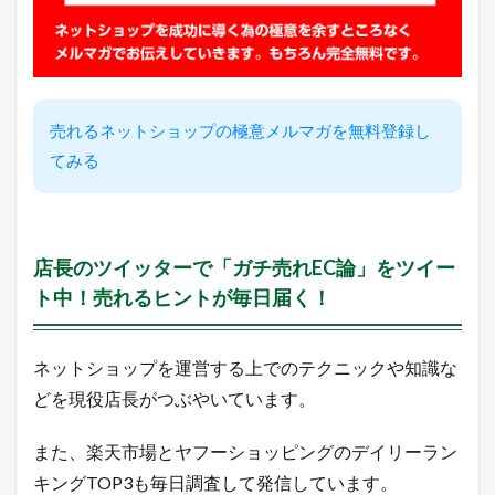
ン
キ
ン
グ
2.2
売れるネットショップの極意メルマガを無料登録し
ヤ
フ
てみる
ー
シ
ョ
ッ
ピ
店長のツイッターで「ガチ売れEC論」をツイー
ン
グ
ト中！売れるヒントが毎日届く！
売
れ
筋
ネットショップを運営する上でのテクニックや知識な
ラ
ン
どを現役店長がつぶやいています。
キ
ン
グ
また、楽天市場とヤフーショッピングのデイリーラン
キングTOP3も毎日調査して発信しています。
2.3