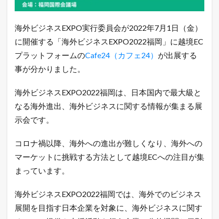
特
化
し
海外ビジネスEXPO実行委員会が2022年7月1日（金）
た
展
に開催する「海外ビジネスEXPO2022福岡」に越境EC
示
プラットフォームの
Cafe24（カフェ24）
が出展する
会
「
事が分かりました。
海
外
ビ
海外ビジネスEXPO2022福岡は、日本国内で最大級と
ジ
なる海外進出、海外ビジネスに関する情報が集まる展
ネ
ス
示会です。
E
X
コロナ禍以降、海外への進出が難しくなり、海外への
P
O
マーケットに挑戦する方法として越境ECへの注目が集
2
0
まっています。
2
2
海外ビジネスEXPO2022福岡では、海外でのビジネス
福
岡
展開を目指す日本企業を対象に、海外ビジネスに関す
」