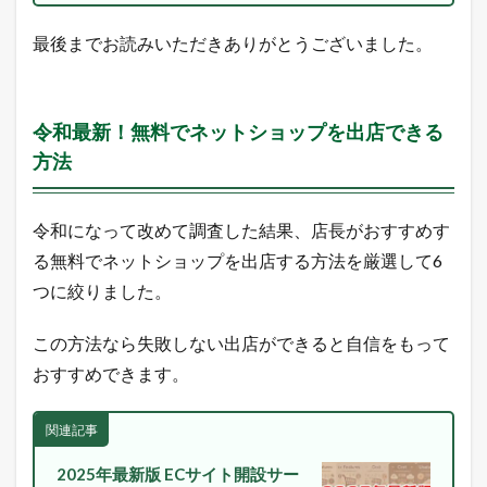
場
動
最後までお読みいただきありがとうございました。
向
を
L
I
N
令和最新！無料でネットショップを出店できる
E
方法
に
配
信
中
令和になって改めて調査した結果、店長がおすすめす
！
る無料でネットショップを出店する方法を厳選して6
2
つに絞りました。
本
日
の
この方法なら失敗しない出店ができると自信をもって
楽
おすすめできます。
天
市
場
関連記事
と
ヤ
フ
2025年最新版 ECサイト開設サー