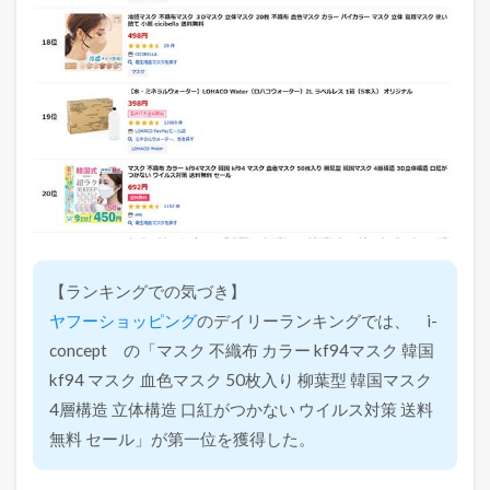
【ランキングでの気づき】
ヤフーショッピング
のデイリーランキングでは、 i-
concept の「マスク 不織布 カラー kf94マスク 韓国
kf94 マスク 血色マスク 50枚入り 柳葉型 韓国マスク
4層構造 立体構造 口紅がつかない ウイルス対策 送料
無料 セール」が第一位を獲得した。