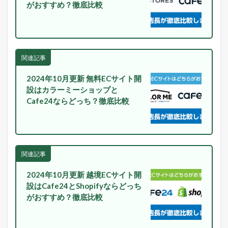
イ
がおすすめ？徹底比較
ー
ト
中
！
売
関連記事
れ
る
ヒ
2024年10月更新 無料ECサイト開
ン
設はカラーミーショップと
ト
Cafe24ならどっち？徹底比較
が
毎
日
届
く
！
関連記事
1.6
2024年10月更新 越境ECサイト開
最
新
設はCafe24とShopifyならどっち
の
がおすすめ？徹底比較
E
C
市