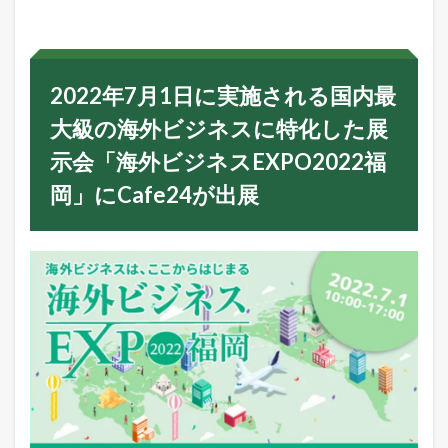
2
年
7
月
1
2022年7月1日に実施される国内最
日
に
大級の海外ビジネスに特化した展
実
施
示会「海外ビジネスEXPO2022福
さ
れ
岡」にCafe24が出展
る
国
内
最
大
級
の
海
外
ビ
ジ
ネ
ス
に