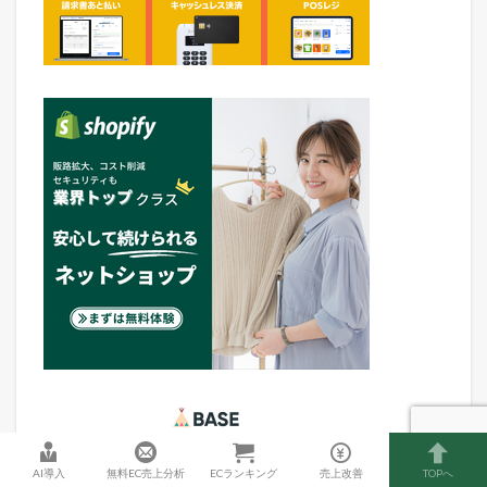
AI導入
無料EC売上分析
ECランキング
売上改善
TOPへ