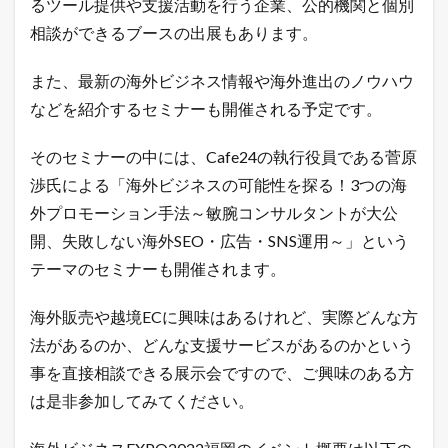
るツール提供や支援活動を行う企業、公的機関と個別
に
C
相談ができるブースの出展もあります。
a
f
e
また、最新の海外ビジネス情報や海外進出のノウハウ
2
などを紹介するセミナーも開催される予定です。
4
が
出
そのセミナーの中には、Cafe24の執行役員である菅原
展
渉氏による「海外ビジネスの可能性を探る！3つの海
1.1
外プロモーション手法～敏腕コンサルタントが大公
海
外
開、失敗しない海外SEO・広告・SNS運用～」という
ビ
テーマのセミナーも開催されます。
ジ
ネ
ス
海外販売や越境ECに興味はあるけれど、実際どんな方
E
X
法があるのか、どんな支援サービスがあるのかという
P
事を直接相談できる展示会ですので、ご興味のある方
O
2
は是非参加してみてください。
0
2
2