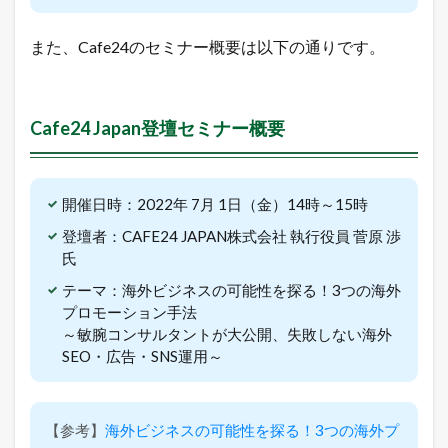
ミ
ナ
また、Cafe24のセミナー概要は以下の通りです。
ー
概
要
1.3
Cafe24 Japan登壇セミナー概要
令
和
最
新
開催日時：2022年 7月 1日（金）14時～15時
！
無
登壇者：CAFE24 JAPAN株式会社 執行役員 菅原 渉
料
氏
で
ネ
テーマ：海外ビジネスの可能性を探る！3つの海外
ッ
プロモーション手法
ト
～敏腕コンサルタントが大公開、失敗しない海外
シ
ョ
SEO・広告・SNS運用～
ッ
プ
を
出
【参考】
海外ビジネスの可能性を探る！3つの海外プ
店