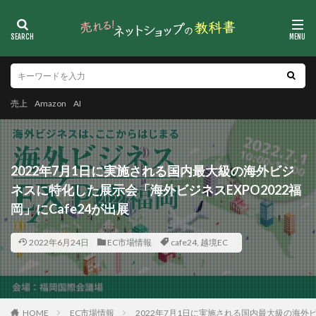
売上
Amazon
AI
2022年7月1日に実施される国内最大級の海外ビジ
ネスに特化した展示会「海外ビジネスEXPO2022福
岡」にCafe24が出展
2022年6月24日
EC市場情報
cafe24
,
越境EC
HOME
EC市場情報
2022年7月1日に実施される国内最大級の海外ビ