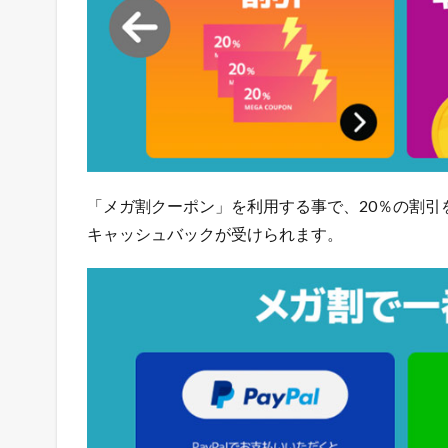
る
ネ
ッ
ト
シ
ョ
ッ
プ
の
極
「メガ割クーポン」を利用する事で、20％の割引を
意
キャッシュバックが受けられます。
メ
ル
マ
ガ
配
信
中
！
1.3
店