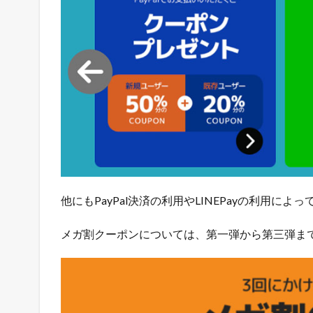
長
の
ツ
イ
ッ
タ
ー
で
「
ガ
チ
売
れ
他にもPayPal決済の利用やLINEPayの利用
E
C
メガ割クーポンについては、第一弾から第三弾ま
論
」
を
ツ
イ
ー