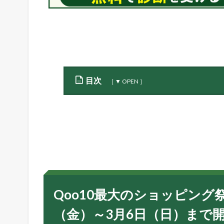
目次
1
Q
o
o
1
0
最
大
の
Qoo10最大のショッピング祭
シ
ョ
（金）～3月6日（日）まで
ッ