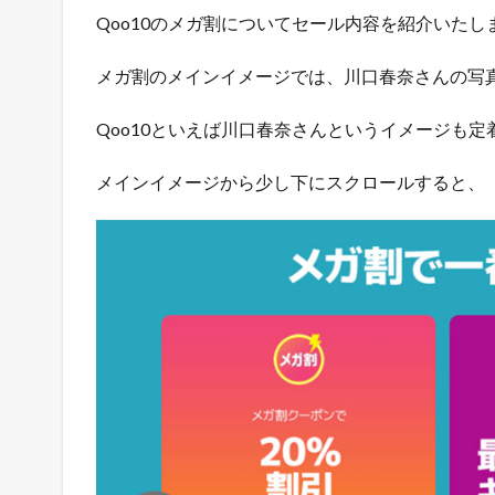
無
Qoo10のメガ割についてセール内容を紹介いたし
料
で
メガ割のメインイメージでは、川口春奈さんの写
ネ
ッ
ト
Qoo10といえば川口春奈さんというイメージも
シ
ョ
メインイメージから少し下にスクロールすると、
ッ
プ
を
出
店
で
き
る
方
法
1.2
売
れ