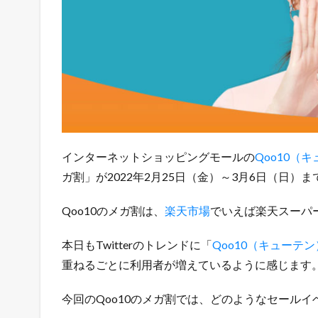
（
金
）
～
3
月
6
日
（
日
）
インターネットショッピングモールの
Qoo10（
ま
ガ割」が2022年2月25日（金）～3月6日（日）
で
開
Qoo10のメガ割は、
楽天市場
でいえば楽天スーパ
催
1.1
本日もTwitterのトレンドに「
Qoo10（キューテン
令
和
重ねるごとに利用者が増えているように感じます
最
新
今回のQoo10のメガ割では、どのようなセール
！