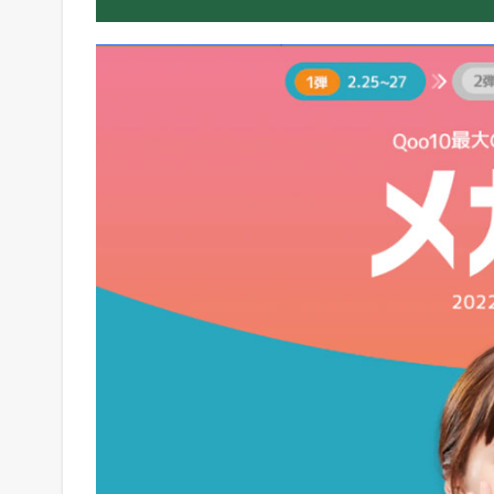
ピ
ン
グ
祭
り
「
メ
ガ
割
」
が
2
0
2
2
年
2
月
2
5
日