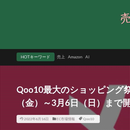
HOTキーワード
売上
Amazon
AI
Qoo10最大のショッピング祭
（金）～3月6日（日）まで
2022年6月16日
EC市場情報
Qoo10