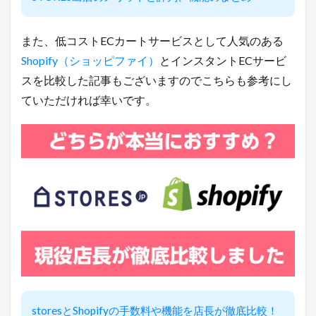
「
裏
ワ
また、低コストECカートサービスとして人気のある
ザ
」
Shopify（ショッピファイ）
とインスタントECサービ
を
スを比較した記事もございますのでこちらも参考にし
L
I
ていただければ幸いです。
N
E
だ
け
に
配
信
中
！
2
本
日
の
楽
天
市
storesとShopifyの手数料や機能を店長が徹底比較！