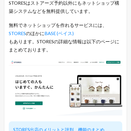
1.4
STORESはストアーズ予約以外にもネットショップ構
売
築システムなどを無料提供しています。
れ
る
！
無料でネットショップを作れるサービスには、
ネ
ッ
STORES
のほかに
BASE (ベイス)
ト
もあります。STORESの詳細な情報は以下のページに
シ
ョ
まとめております。
ッ
プ
の
教
科
書
が
こ
こ
に
は
書
け
な
い
STORES出店のメリットと評判、機能のまとめ