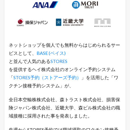
テ
ム
」
が
A
N
A
、
ネットショップを個人でも無料からはじめられるサー
森
ト
ビスとして、
BASE (ベイス)
ラ
と並んで人気のある
STORES
ス
ト
を提供するヘイ株式会社のオンライン予約システム
、
「
STORES予約（ストアーズ予約）
」を活用した「ワ
損
保
クチン接種予約システム」が、
ジ
ャ
パ
全日本空輸株株式会社、森トラスト株式会社、損害保
ン
険ジャパン株式会社、近畿大学、森ビル株式会社の職
、
近
域接種に採用された事を発表しました。
畿
大
先週からSTORES予約では職域摂取のワクチン接種予
学