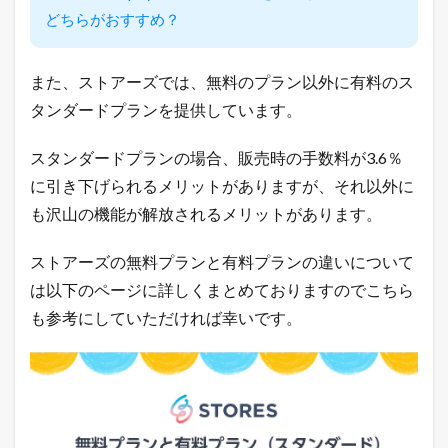
場
どちらがおすすめ？
と
ヤ
フ
ー
また、ストアーズでは、無料のプラン以外に有料のス
シ
タンダードプランを提供しています。
ョ
ッ
ピ
スタンダードプランの場合、販売時の手数料が3.6％
ン
グ
に引き下げられるメリットがありますが、それ以外に
の
も沢山の機能が解放されるメリットがあります。
売
れ
筋
ストアーズの無料プランと有料プランの違いについて
商
は以下のページに詳しくまとめておりますのでこちら
品
も参考にしていただければ幸いです。
2.1
楽
天
市
場
総
合
デ