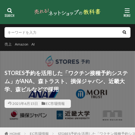
売上
Amazon
AI
STORES予約を活用した「ワクチン接種予約システ
ム」がANA、森トラスト、損保ジャパン、近畿大
学、森ビルなどで採用
2021年6月15日
EC市場情報
HOME
EC市場情報
STORES予約を活用した「ワクチン接種予約