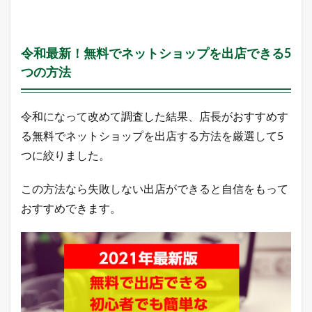
ン
グ
2.3
令和最新！無料でネットショップを出店できる5
A
m
つの方法
a
z
o
令和になって改めて調査した結果、店長がおすすめす
n
売
る無料でネットショップを出店する方法を厳選して5
れ
つに絞りました。
筋
ラ
ン
この方法なら失敗しない出店ができると自信をもって
キ
ン
おすすめできます。
グ
2.4
Y
a
h
o
o