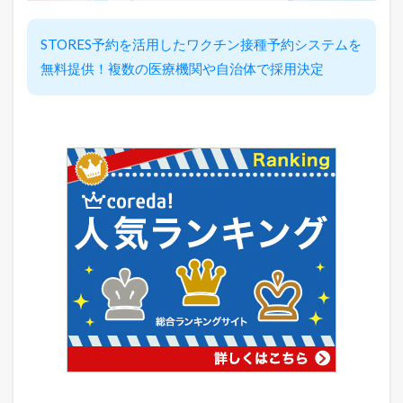
れ
E
C
STORES予約を活用したワクチン接種予約システムを
論
無料提供！複数の医療機関や自治体で採用決定
」
を
ツ
イ
ー
ト
中
！
売
れ
る
ヒ
ン
ト
が
毎
日
届
く
！