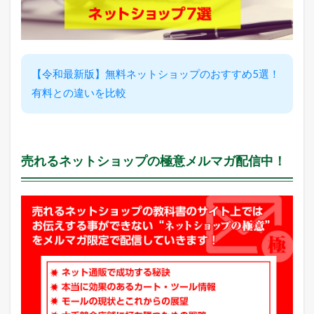
!
総
合
急
上
昇
【令和最新版】無料ネットショップのおすすめ5選！
ラ
ン
有料との違いを比較
キ
ン
グ
2.5
売れるネットショップの極意メルマガ配信中！
店
長
の
ど
う
で
も
い
い
つ
ぶ
や