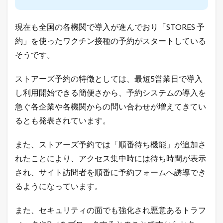
プ
を
出
現在も全国の各機関で導入が進んでおり「STORES 予
店
約」を使ったワクチン接種の予約がスタートしている
で
き
そうです。
る
5
つ
ストアーズ予約の特徴としては、最短5営業日で導入
の
し利用開始できる簡便さから、予約システムの導入を
方
法
急ぐ各企業や各機関からの問い合わせが増えてきてい
1.2
るとも発表されています。
売
れ
また、ストアーズ予約では「順番待ち機能」が追加さ
る
ネ
れたことにより、アクセス集中時には待ち時間が表示
ッ
され、サイト訪問者を順番に予約フォームへ誘導でき
ト
シ
るようになっています。
ョ
ッ
プ
また、セキュリティの面でも強化され悪意あるトラフ
の