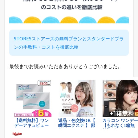
イ
リ
ー
ラ
ン
キ
ン
STORESストアーズの無料プランとスタンダードプラ
グ
ンの手数料・コストを徹底比較
2.2
ヤ
フ
最後までお読みいただきありがとうございました。
ー
シ
ョ
ッ
ピ
ン
グ
売
れ
筋
ラ
ン
キ