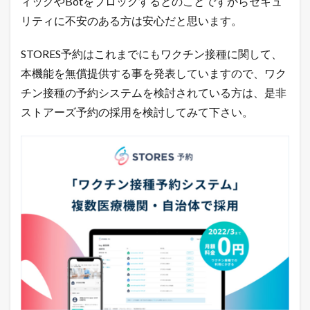
ィックやBotをブロックするとのことですからセキュ
極
意
リティに不安のある方は安心だと思います。
メ
ル
STORES予約はこれまでにもワクチン接種に関して、
マ
ガ
本機能を無償提供する事を発表していますので、ワク
配
チン接種の予約システムを検討されている方は、是非
信
中
ストアーズ予約の採用を検討してみて下さい。
！
1.3
店
長
の
ツ
イ
ッ
タ
ー
で
「
ガ
チ
売