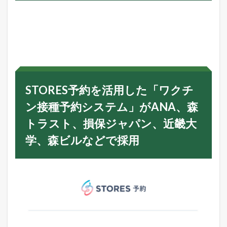
1
S
T
O
R
E
S
予
約
STORES予約を活用した「ワクチ
を
活
ン接種予約システム」がANA、森
用
し
トラスト、損保ジャパン、近畿大
た
「
学、森ビルなどで採用
ワ
ク
チ
ン
接
種
予
約
シ
ス