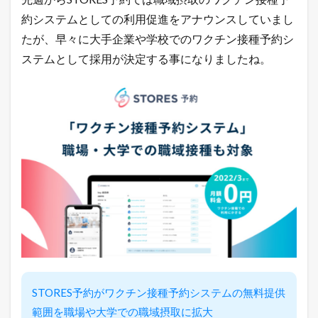
、
約システムとしての利用促進をアナウンスしていまし
森
ビ
たが、早々に大手企業や学校でのワクチン接種予約シ
ル
ステムとして採用が決定する事になりましたね。
な
ど
で
採
用
1.1
令
和
最
新
！
無
料
で
ネ
ッ
ト
シ
STORES予約がワクチン接種予約システムの無料提供
ョ
範囲を職場や大学での職域摂取に拡大
ッ