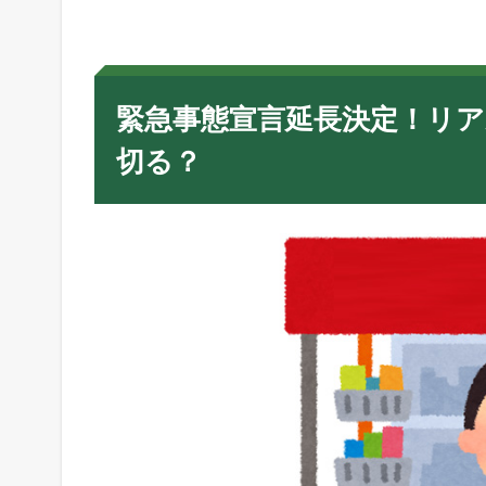
態
宣
言
延
長
緊急事態宣言延長決定！リ
決
定
切る？
！
リ
ア
ル
店
舗
事
業
は
大
ピ
ン
チ
！