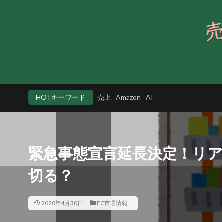
HOTキーワード
売上
Amazon
AI
緊急事態宣言延長決定！リ
切る？
2020年4月30日
EC市場情報