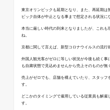
ッ
プ
東京オリンピックも延期となり、また、再延期は
を
ピック自体が中止となる事まで想定される状況に
出
店
で
本当に厳しい時代の到来となりましたが、これも
き
ね。
る
5
京都に関して言えば、新型コロナウイルスの流行
つ
の
外国人観光客がゼロに等しい状況が今後も続く事
方
法
も自粛状態で見込めませんから売上そのものが無
1.2
売上がゼロでも、店舗を構えていたり、スタッフ
売
れ
す。
る
ネ
どこかのタイミングで雇用している従業員も解雇
ッ
す。
ト
シ