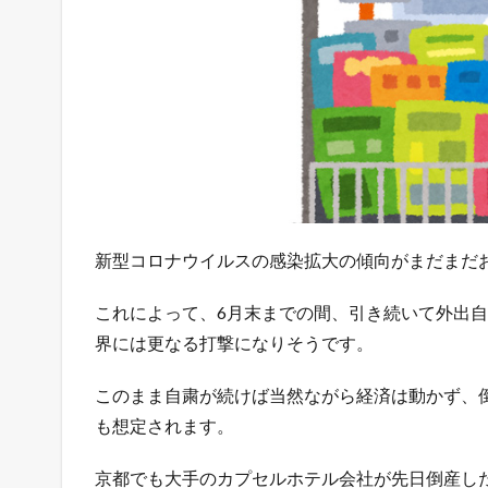
ど
う
乗
り
切
る
？
1.1
令
和
最
新型コロナウイルスの感染拡大の傾向がまだまだ
新
！
これによって、6月末までの間、引き続いて外出
無
料
界には更なる打撃になりそうです。
で
ネ
このまま自粛が続けば当然ながら経済は動かず、
ッ
も想定されます。
ト
シ
ョ
京都でも大手のカプセルホテル会社が先日倒産し