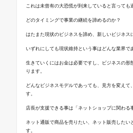
ョ
これは未曾有の大恐慌が到来していると言っても
ッ
プ
どのタイミングで事業の継続を諦めるのか？
の
極
はたまた現状のビジネスを諦め、新しいビジネス
意
メ
ル
いずれにしても現状維持という事はどんな業界で
マ
ガ
生きていくにはお金は必要ですし、ビジネスの形
配
ります。
信
中
どんなビジネスモデルであっても、見方を変えて
！
す。
1.3
店
店長が支援できる事は「ネットショップに関わる
長
の
ツ
ネット通販で商品を売りたい、ネット販売したい
イ
す。
ッ