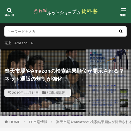
売上
Amazon
AI
楽天市場やAmazonの検索結果順位が開示される？
ネット通販の規制が強化！
2019年11月14日
EC市場情報
HOME
EC市場情報
楽天市場やAmazonの検索結果順位が開示さ