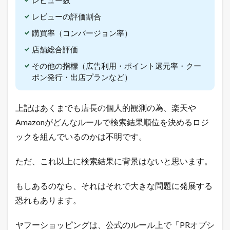
ン
ト
レビューの評価割合
が
購買率（コンバージョン率）
毎
日
店舗総合評価
届
く
その他の指標（広告利用・ポイント還元率・クー
！
ポン発行・出店プランなど）
1.5
売
れ
上記はあくまでも店長の個人的観測の為、楽天や
る
Amazonがどんなルールで検索結果順位を決めるロジ
！
ネ
ックを組んでいるのかは不明です。
ッ
ト
ただ、これ以上に検索結果に背景はないと思います。
シ
ョ
ッ
もしあるのなら、それはそれで大きな問題に発展する
プ
の
恐れもあります。
教
科
ヤフーショッピングは、公式のルール上で「PRオプシ
書