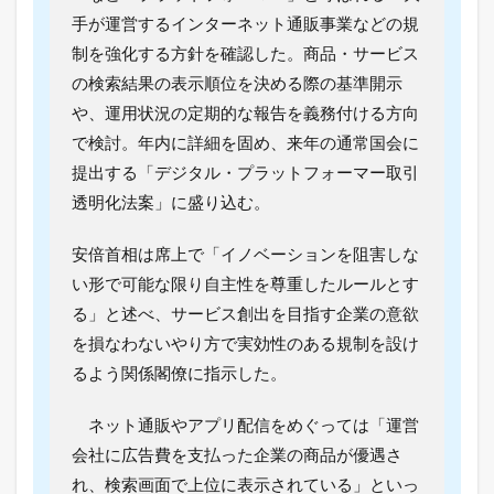
検
手が運営するインターネット通販事業などの規
索
制を強化する方針を確認した。商品・サービス
結
果
の検索結果の表示順位を決める際の基準開示
順
や、運用状況の定期的な報告を義務付ける方向
位
の
で検討。年内に詳細を固め、来年の通常国会に
基
提出する「デジタル・プラットフォーマー取引
準
開
透明化法案」に盛り込む。
示
安倍首相は席上で「イノベーションを阻害しな
未
来
い形で可能な限り自主性を尊重したルールとす
投
る」と述べ、サービス創出を目指す企業の意欲
資
会
を損なわないやり方で実効性のある規制を設け
議
るよう関係閣僚に指示した。
1.2
令
ネット通販やアプリ配信をめぐっては「運営
和
最
会社に広告費を支払った企業の商品が優遇さ
新
れ、検索画面で上位に表示されている」といっ
！