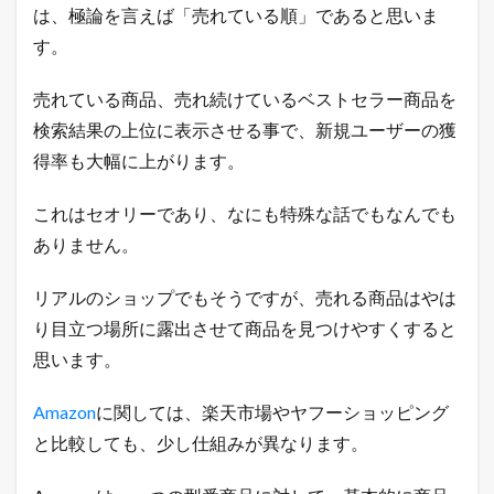
！
は、極論を言えば「売れている順」であると思いま
す。
1.6
今
日
売れている商品、売れ続けているベストセラー商品を
は
何
検索結果の上位に表示させる事で、新規ユーザーの獲
の
得率も大幅に上がります。
日
？
【
これはセオリーであり、なにも特殊な話でもなんでも
1
ありません。
1
月
1
リアルのショップでもそうですが、売れる商品はやは
4
日
り目立つ場所に露出させて商品を見つけやすくすると
】
思います。
2
本
Amazon
に関しては、楽天市場やヤフーショッピング
日
の
と比較しても、少し仕組みが異なります。
楽
天