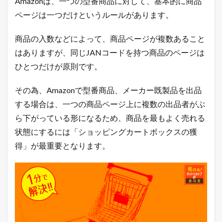
Amazonは、一つの型番商品に対して、基本的に商品
市
場
ページは一つだけというルールがあります。
と
ヤ
商品の入数などによって、商品ページが複数あること
フ
ー
はありますが、同じJANコードを持つ商品のページは
シ
ョ
ひとつだけが原則です。
ッ
ピ
その為、Amazonで型番商品、メーカー既製品を出品
ン
グ
する場合は、一つの商品ページ上に複数の出品者がぶ
の
ら下がっている形になるため、商品を最もよく売れる
売
れ
状態にするには「ショッピングカートボックスの獲
筋
得」が最重要となります。
商
品
2.1
楽
天
市
場
総
合