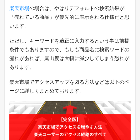
キ
楽天市場
の場合は、やはりデフォルトの検索結果が
ン
グ
「売れている商品」が優先的に表示される仕様だと思
2.3
います。
A
m
ただし、キーワードを適正に入力するという事は前提
a
z
条件でもありますので、もしも商品名に検索ワードの
o
漏れがあれば、露出度は大幅に減少してしまう恐れが
n
売
あります。
れ
筋
楽天市場でアクセスアップを図る方法などは以下のペ
ラ
ン
ージに詳しくまとめております。
キ
ン
グ
2.4
Y
a
h
o