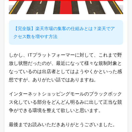
o
!
検
索
ワ
【完全版】楽天市場の集客の仕組みとは？楽天でア
ー
ド
クセス数を増やす方法
ラ
ン
キ
しかし、ITプラットフォーマーに対して、これまで野
ン
グ
放し状態だったのが、最近になって様々な規制対象と
2.5
なっているのは出店者としてはようやくかといった感
店
想ですが、ありがたい話ではありますね。
長
の
ど
インターネットショッピングモールのブラックボック
う
で
ス化している部分をどんどん明るみに出して正当な競
も
争ができる環境を整えて欲しいと思います。
い
い
つ
最後までお読みいただきありがとうございました。
ぶ