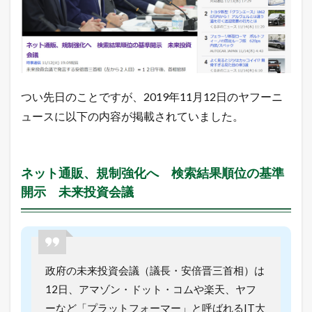
ネ
ッ
ト
通
販
の
規
制
つい先日のことですが、2019年11月12日のヤフーニ
が
ュースに以下の内容が掲載されていました。
強
化
！
1.1
ネット通販、規制強化へ 検索結果順位の基準
ネ
ッ
開示 未来投資会議
ト
通
販
、
規
制
政府の未来投資会議（議長・安倍晋三首相）は
強
化
12日、アマゾン・ドット・コムや楽天、ヤフ
へ
ーなど「プラットフォーマー」と呼ばれるIT大