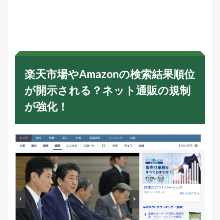
楽
天
市
場
や
A
m
a
楽天市場やAmazonの検索結果順位
z
o
が開示される？ネット通販の規制
n
の
が強化！
検
索
結
果
順
位
が
開
示
さ
れ
る
？