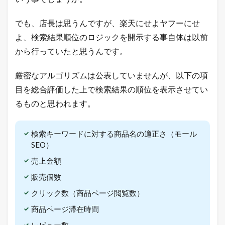
イ
ッ
でも、店長は思うんですが、楽天にせよヤフーにせ
タ
ー
よ、検索結果順位のロジックを開示する事自体は以前
で
「
から行っていたと思うんです。
ガ
チ
厳密なアルゴリズムは公表していませんが、以下の項
売
れ
目を総合評価した上で検索結果の順位を表示させてい
E
るものと思われます。
C
論
」
を
検索キーワードに対する商品名の適正さ（モール
ツ
SEO）
イ
ー
売上金額
ト
販売個数
中
！
クリック数（商品ページ閲覧数）
売
れ
商品ページ滞在時間
る
ヒ
レビュー数