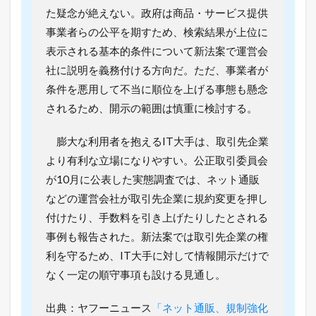
無
た疑念が絶えない。政府は商品・サービス提供
料
事業者らの公平を期すため、検索結果が上位に
で
ネ
表示される基本的条件について新法案で運営会
ッ
社に説明を義務付ける方向だ。ただ、事業者が
ト
シ
条件を悪用して不当に順位を上げる事態も懸念
ョ
されるため、開示の範囲は慎重に検討する。
ッ
プ
を
膨大な利用者を抱えるIT大手は、取引先企業
出
より有利な立場になりやすい。公正取引委員会
店
で
が10月に公表した実態調査では、ネット通販
き
などの運営会社が取引先企業に規約変更を押し
る
5
付けたり、手数料を引き上げたりしたとされる
つ
事例も報告された。新法案では取引先企業の権
の
方
利を守るため、IT大手に対して情報開示だけで
法
なく一定の順守事項も設ける見通し。
1.3
売
出典：ヤフーニュース
「ネット通販、規制強化
れ