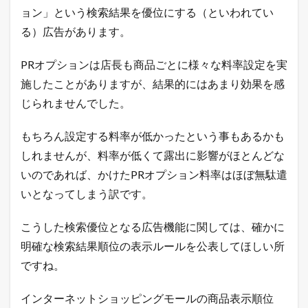
が
ョン」という検索結果を優位にする（といわれてい
こ
る）広告があります。
こ
に
は
PRオプションは店長も商品ごとに様々な料率設定を実
書
け
施したことがありますが、結果的にはあまり効果を感
な
じられませんでした。
い
「
裏
もちろん設定する料率が低かったという事もあるかも
ワ
しれませんが、料率が低くて露出に影響がほとんどな
ザ
」
いのであれば、かけたPRオプション料率はほぼ無駄遣
を
L
いとなってしまう訳です。
I
N
こうした検索優位となる広告機能に関しては、確かに
E
だ
明確な検索結果順位の表示ルールを公表してほしい所
け
ですね。
に
配
信
インターネットショッピングモールの商品表示順位
中