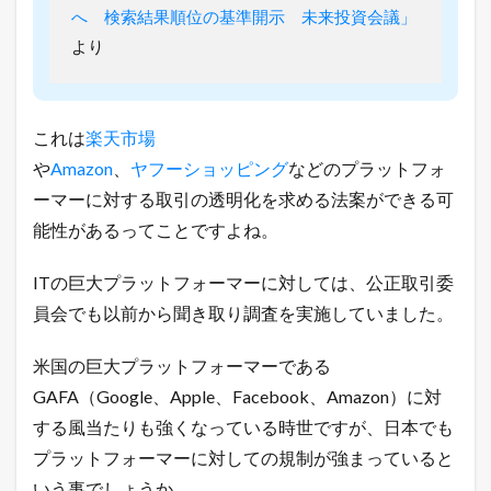
る
へ 検索結果順位の基準開示 未来投資会議」
ネ
より
ッ
ト
シ
ョ
ッ
これは
楽天市場
プ
や
Amazon
、
ヤフーショッピング
などのプラットフォ
の
極
ーマーに対する取引の透明化を求める法案ができる可
意
能性があるってことですよね。
メ
ル
マ
ITの巨大プラットフォーマーに対しては、公正取引委
ガ
配
員会でも以前から聞き取り調査を実施していました。
信
中
米国の巨大プラットフォーマーである
！
GAFA（Google、Apple、Facebook、Amazon）に対
1.4
店
する風当たりも強くなっている時世ですが、日本でも
長
プラットフォーマーに対しての規制が強まっていると
の
ツ
いう事でしょうか。