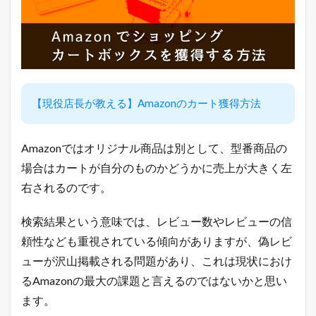
デ
イ
リ
ー
ラ
ン
キ
ン
【現役店長が教える】Amazonのカート獲得方法
グ
2.2
Amazonではオリジナル商品は別として、型番商品の
ヤ
フ
場合はカートが自分のものかどうかに売上が大きく左
ー
シ
右されるのです。
ョ
ッ
検索結果という意味では、レビュー数やレビューの信
ピ
ン
頼性なども重視されている傾向がありますが、偽レビ
グ
ューが沢山掲載される問題があり、これは現状におけ
売
れ
るAmazonの最大の課題と言えるのではないかと思い
筋
ます。
ラ
ン