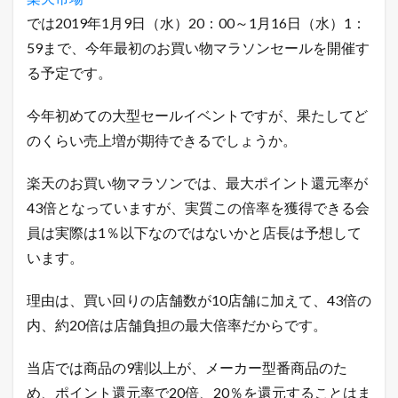
！
では2019年1月9日（水）20：00～1月16日（水）1：
1.1
店
59まで、今年最初のお買い物マラソンセールを開催す
長
る予定です。
の
ツ
イ
今年初めての大型セールイベントですが、果たしてど
ッ
のくらい売上増が期待できるでしょうか。
タ
ー
で
楽天のお買い物マラソンでは、最大ポイント還元率が
「
ガ
43倍となっていますが、実質この倍率を獲得できる会
チ
員は実際は1％以下なのではないかと店長は予想して
売
れ
います。
E
C
理由は、買い回りの店舗数が10店舗に加えて、43倍の
論
」
内、約20倍は店舗負担の最大倍率だからです。
を
ツ
イ
当店では商品の9割以上が、メーカー型番商品のた
ー
め、ポイント還元率で20倍、20％を還元することはま
ト