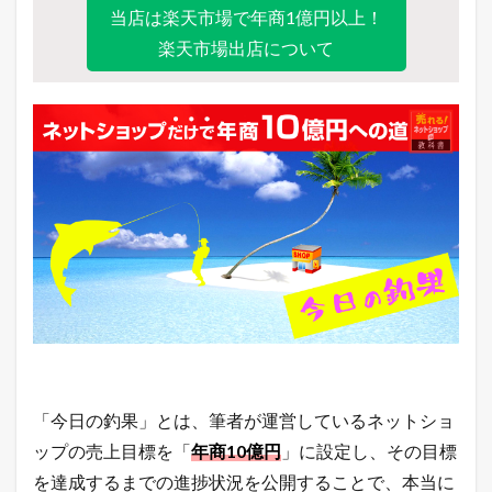
7.1
当店は楽天市場で年商1億円以上！
楽
天
楽天市場出店について
市
場
総
合
デ
イ
リ
ー
ラ
ン
キ
ン
グ
7.2
ヤ
フ
ー
シ
「今日の釣果」とは、筆者が運営しているネットショ
ョ
ップの売上目標を「
年商10億円
」に設定し、その目標
ッ
ピ
を達成するまでの進捗状況を公開することで、本当に