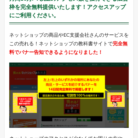
釣
枠を完全無料提供いたします！アクセスアップ
果
｜
にご利用ください。
月
次
売
上
ネットショップの商品やEC支援会社さんのサービスを
この売れる！ネットショップの教科書サイトで
完全無
4
年
料でバナー告知できるようになりました！
商
1
0
億
円
の
た
め
の
月
次
目
標
達
成
率