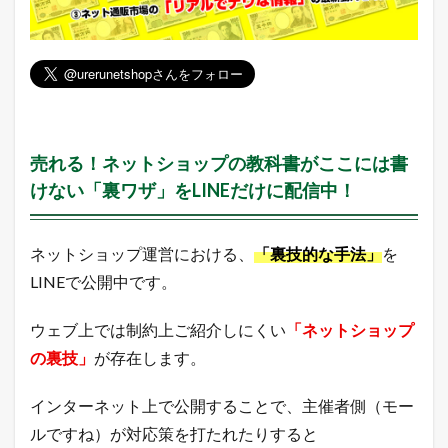
獲
得
で
き
る
広
告
枠
を
売れる！ネットショップの教科書がここには書
完
けない「裏ワザ」をLINEだけに配信中！
全
無
料
提
ネットショップ運営における、
「裏技的な手法」
を
供
LINEで公開中です。
い
た
し
ウェブ上では制約上ご紹介しにくい
「ネットショップ
ま
の裏技」
が存在します。
す
！
ア
インターネット上で公開することで、主催者側（モー
ク
セ
ルですね）が対応策を打たれたりすると
ス