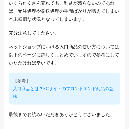
いくらたくさん売れても、利益が残らないのであれ
ッ
プ
ば、受注処理や発送処理の手間ばかりが増えてしまい
の
本末転倒な状況となってしまいます。
教
科
書
充分注意してください。
が
こ
こ
ネットショップにおける入口商品の使い方については
に
以下のページに詳しくまとめていますので参考にして
は
書
いただければ幸いです。
け
な
い
【参考】
「
裏
入口商品とは？ECサイトのフロントエンド商品の意
ワ
味
ザ
」
を
L
最後までお読みいただきありがとうございました。
I
N
E