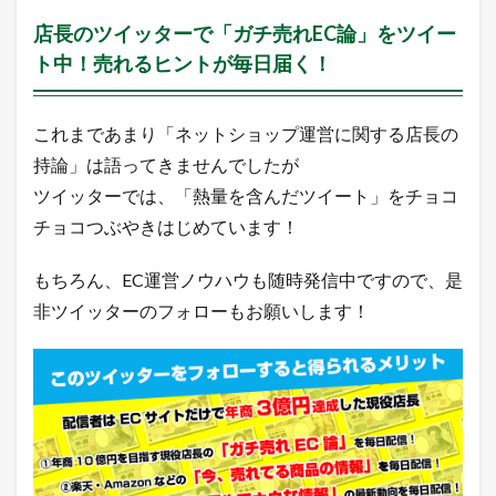
だ
店長のツイッターで「ガチ売れEC論」をツイー
け
に
ト中！売れるヒントが毎日届く！
配
信
中
これまであまり「ネットショップ運営に関する店長の
！
持論」は語ってきませんでしたが
1.3
月
ツイッターでは、「熱量を含んだツイート」をチョコ
間
チョコつぶやきはじめています！
1
0
万
もちろん、EC運営ノウハウも随時発信中ですので、是
P
非ツイッターのフォローもお願いします！
V
以
上
の
ア
ク
セ
ス
数
を