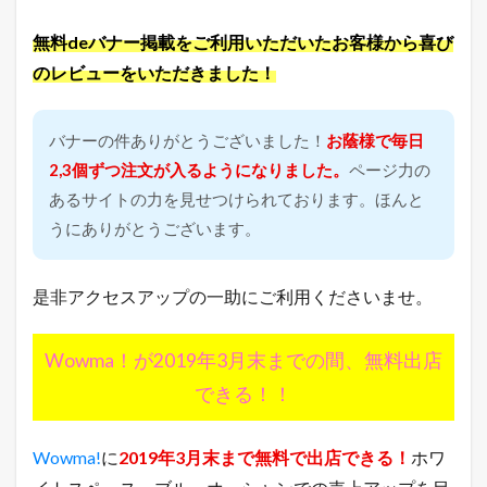
受
注
無料deバナー掲載をご利用いただいたお客様から喜び
件
のレビューをいただきました！
数
5.1
2
バナーの件ありがとうございました！
お蔭様で毎日
0
1
2,3個ずつ注文が入るようになりました。
ページ力の
9
あるサイトの力を見せつけられております。ほんと
年
1
うにありがとうございます。
月
7
日
是非アクセスアップの一助にご利用くださいませ。
（
月
）
Wowma！が2019年3月末までの間、無料出店
6
できる！！
本
日
の
主
Wowma!
に
2019年3月末まで無料で出店できる！
ホワ
要