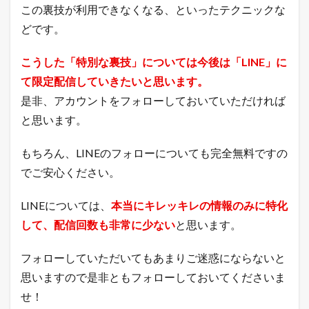
この裏技が利用できなくなる、といったテクニックな
ア
ッ
どです。
プ
に
こうした「特別な裏技」については今後は「LINE」に
ご
利
て限定配信していきたいと思います。
用
く
是非、アカウントをフォローしておいていただければ
だ
と思います。
さ
い
。
もちろん、LINEのフォローについても完全無料ですの
2
でご安心ください。
現
在
LINEについては、
本当にキレッキレの情報のみに特化
の
年
して、配信回数も非常に少ない
と思います。
商
（
直
フォローしていただいてもあまりご迷惑にならないと
近
思いますので是非ともフォローしておいてくださいま
1
年
せ！
間