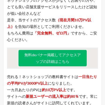
ネットショップのアクセスが少なくてお困りの方や、
（
とても良い店舗支援サービスをリリースしたけど認知
目
標
が低い会社さんなど
月
是非、当サイトのアクセス数
（現在月間10万PV以
商
：
上）
を告知の場所としてご利用くださいませ。
8
もちろん費用は
「完全無料、ゼロ円」
ですから、ご安
,
4
心ください。
0
0
万
無料deバナー掲載してアクセスア
円
）
ップの詳細はこちら
5
今
月
売れる！ネットショップの教科書サイトは
一日当たり
の
の平均PVが3000PV以上
になりました。
主
要
一カ月あたりのPVは
約10万PV以上
です。
モ
サイトへの
新規ユーザーの流入率は約80％
です。常に
ー
ル
新規の読者さんがサイトに訪問してくれています。
の