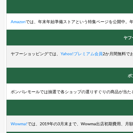
Amazon
では、年末年始準備ストアという特集ページを公開中。
ヤフ
ヤフーショッピングでは、
Yahoo!プレミアム会員
2か月間無料で
ポ
ポンパレモールでは抽選で各ショップの選りすぐりの商品が当た
Wowma!
では、2019年の3月末まで、Wowma出店初期費用、