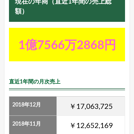
現在の年商（直近1年間の売上総
で
も
額）
い
い
つ
ぶ
や
1億7566万2868円
き
直近1年間の月次売上
2018年12月
￥17,063,725
2018年11月
￥12,652,169