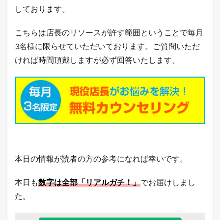
7
しております。
本
日
こちらは店長のリソースが許す範囲ということで毎月
の
楽
3名様に限らせていただいております。ご質問いただ
天
市
ければ時間頂戴しますが必ず回答いたします。
場
と
ヤ
フ
ー
シ
ョ
ッ
ピ
ン
グ
本日の情報が読者の方の参考になれば幸いです。
の
売
本日も
数字は全部「リアルガチ！」
でお届けしまし
れ
筋
た。
商
品