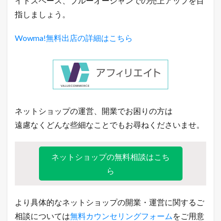
イトスペース、ブルーオーシャンでの売上アップを目
モ
ー
指しましょう。
ル
の
Wowma!無料出店の詳細はこちら
イ
ベ
ン
ト
状
況
6.1
今
ネットショップの運営、開業でお困りの方は
日
は
遠慮なくどんな些細なことでもお尋ねくださいませ。
何
の
日
ネットショップの無料相談はこち
？
【
ら
1
月
7
より具体的なネットショップの開業・運営に関するご
日
】
相談については
無料カウンセリングフォーム
をご用意