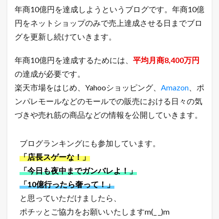
ン
年商10億円を達成しようというブログです。年商10億
グ
売
円をネットショップのみで売上達成させる日までブロ
れ
グを更新し続けていきます。
筋
ラ
ン
年商10億円を達成するためには、
平均月商8,400万円
キ
ン
の達成が必要です。
グ
楽天市場をはじめ、Yahooショッピング、
Amazon
、ポ
7.3
ンパレモールなどのモールでの販売における日々の気
A
m
づきや売れ筋の商品などの情報を公開していきます。
a
z
o
ブログランキングにも参加しています。
n
「店長スゲーな！」
売
れ
「今日も夜中までガンバレよ！」
筋
「10億行ったら奢って！」
ラ
ン
と思っていただけましたら、
キ
ン
ポチッとご協力をお願いいたしますm(_ _)m