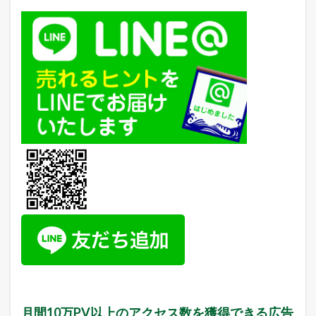
の
売
上
総
額
）
2.1
直
近
1
年
間
の
月
次
売
上
3
本
日
ま
で
の
月間10万PV以上のアクセス数を獲得できる広告