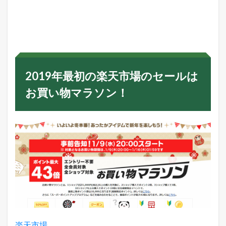
2
0
1
9
年
最
初
の
2019年最初の楽天市場のセールは
楽
天
お買い物マラソン！
市
場
の
セ
ー
ル
は
お
買
い
物
マ
ラ
ソ
ン
楽天市場