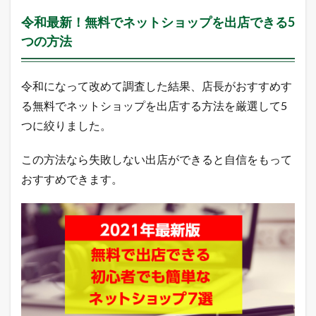
に
令和最新！無料でネットショップを出店できる5
配
信
つの方法
中
！
2
令和になって改めて調査した結果、店長がおすすめす
本
る無料でネットショップを出店する方法を厳選して5
日
の
つに絞りました。
楽
天
この方法なら失敗しない出店ができると自信をもって
市
場
おすすめできます。
と
ヤ
フ
ー
シ
ョ
ッ
ピ
ン
グ
の