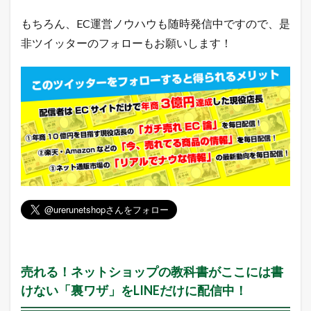
筋
もちろん、EC運営ノウハウも随時発信中ですので、是
ラ
ン
非ツイッターのフォローもお願いします！
キ
ン
グ
2.4
Y
a
h
o
o
!
総
合
急
上
昇
ラ
ン
売れる！ネットショップの教科書がここには書
キ
ン
けない「裏ワザ」をLINEだけに配信中！
グ