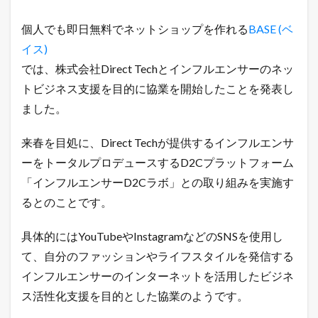
協
業
個人でも即日無料でネットショップを作れる
BASE (ベ
し
て
イス)
イ
ン
では、株式会社Direct Techとインフルエンサーのネッ
フ
トビジネス支援を目的に協業を開始したことを発表し
ル
エ
ました。
ン
サ
来春を目処に、Direct Techが提供するインフルエンサ
ー
の
ーをトータルプロデュースするD2Cプラットフォーム
ネ
「インフルエンサーD2Cラボ」との取り組みを実施す
ッ
ト
るとのことです。
ビ
ジ
ネ
具体的にはYouTubeやInstagramなどのSNSを使用し
ス
て、自分のファッションやライフスタイルを発信する
を
支
インフルエンサーのインターネットを活用したビジネ
援
ス活性化支援を目的とした協業のようです。
1.1
令