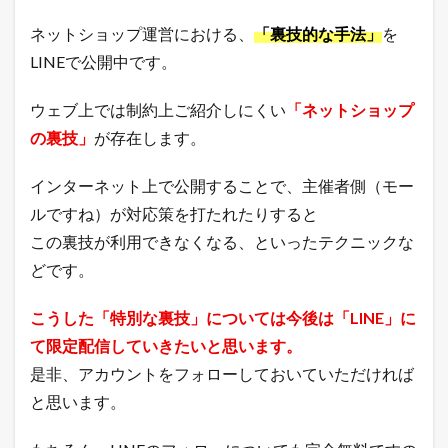
2.5
店
ネットショップ運営における、
「裏技的な手法」
を
長
LINEで公開中です。
の
ど
う
ウェブ上では制約上ご紹介しにくい
「ネットショップ
で
も
の裏技」
が存在します。
い
い
インターネット上で公開することで、主催者側（モー
つ
ぶ
ルですね）が対応策を打たれたりすると
や
この裏技が利用できなくなる、といったテクニックな
き
どです。
こうした「特別な裏技」については今後は「LINE」に
て限定配信していきたいと思います。
是非、アカウントをフォローしておいていただければ
と思います。