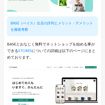
法
1.2
売
れ
る
BASE（ベイス）出店の評判とメリット・デメリット
ネ
ッ
を徹底考察
ト
シ
ョ
BASEとおなじく無料でネットショップを始める事が
ッ
プ
できる
STORES
についての詳細は以下のページにまと
の
めております。
極
意
メ
ル
マ
ガ
配
信
中
！
1.3