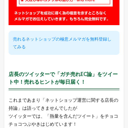
ー
シ
ョ
ッ
ピ
ン
グ
売れるネットショップの極意メルマガを無料登録し
売
てみる
れ
筋
ラ
ン
キ
ン
店長のツイッターで「ガチ売れEC論」をツイー
グ
ト中！売れるヒントが毎日届く！
2.3
A
m
これまであまり「ネットショップ運営に関する店長の
a
z
持論」は語ってきませんでしたが
o
ツイッターでは、「熱量を含んだツイート」をチョコ
n
売
チョコつぶやきはじめています！
れ