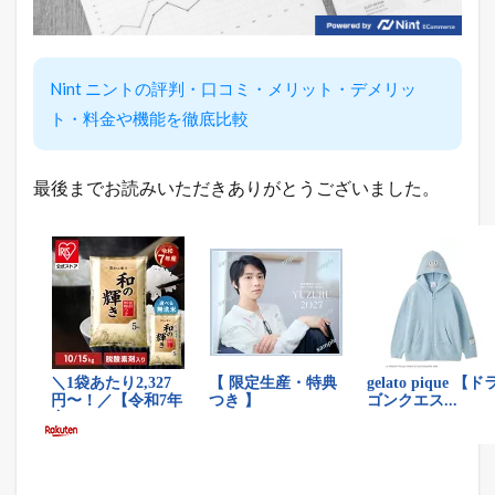
の
教
科
書
Nint ニントの評判・口コミ・メリット・デメリッ
が
こ
ト・料金や機能を徹底比較
こ
に
は
最後までお読みいただきありがとうございました。
書
け
な
い
「
裏
ワ
ザ
」
を
L
I
N
E
だ
け