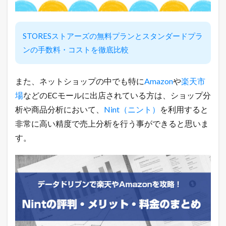
売
れ
る
ヒ
STORESストアーズの無料プランとスタンダードプラ
ン
ンの手数料・コストを徹底比較
ト
が
毎
日
また、ネットショップの中でも特に
Amazon
や
楽天市
届
場
などのECモールに出店されている方は、ショップ分
く
！
析や商品分析において、
Nint（ニント）
を利用すると
1.4
非常に高い精度で売上分析を行う事ができると思いま
売
す。
れ
る
！
ネ
ッ
ト
シ
ョ
ッ
プ