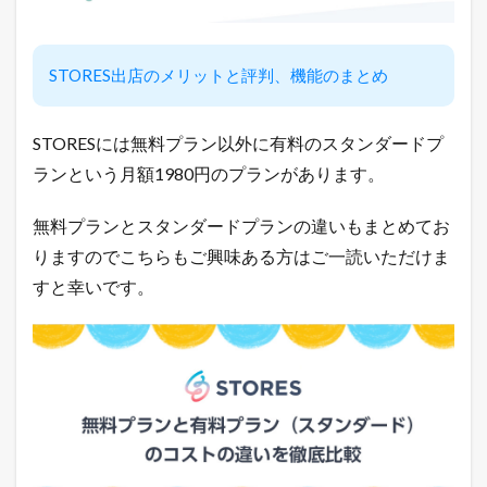
店
長
の
ツ
STORES出店のメリットと評判、機能のまとめ
イ
ッ
タ
STORESには無料プラン以外に有料のスタンダードプ
ー
で
ランという月額1980円のプランがあります。
「
ガ
無料プランとスタンダードプランの違いもまとめてお
チ
売
りますのでこちらもご興味ある方はご一読いただけま
れ
すと幸いです。
E
C
論
」
を
ツ
イ
ー
ト
中
！