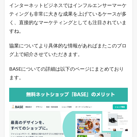
インターネットビジネスではインフルエンサーマーケ
和
最
ティングも非常に大きな成果を上げているケースが多
新
！
く、直接的なマーケティングとしても注目されていま
無
すね。
料
で
ネ
協業についてより具体的な情報があればまたこのブロ
ッ
グ上で紹介させていただきます。
ト
シ
ョ
BASEについての詳細は以下のページにまとめており
ッ
プ
ます。
を
出
店
で
き
る
5
つ
の
方