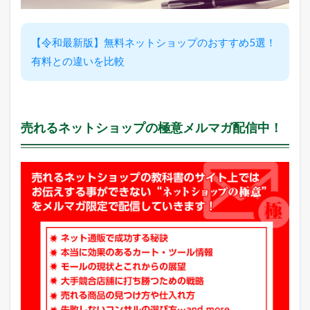
売
れ
筋
【令和最新版】無料ネットショップのおすすめ5選！
商
品
有料との違いを比較
2.1
楽
天
市
売れるネットショップの極意メルマガ配信中！
場
総
合
デ
イ
リ
ー
ラ
ン
キ
ン
グ
2.2
ヤ
フ