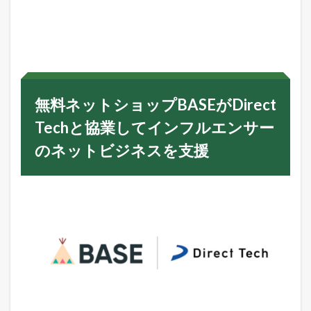
無
料
ネ
ッ
ト
シ
ョ
ッ
無料ネットショップBASEがDirect
プ
B
Techと協業してインフルエンサー
A
S
のネットビジネスを支援
E
が
D
i
r
e
c
t
T
e
c
h
と