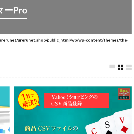
ーPro
urerunet/urerunet.shop/public_html/wp/wp-content/themes/the-