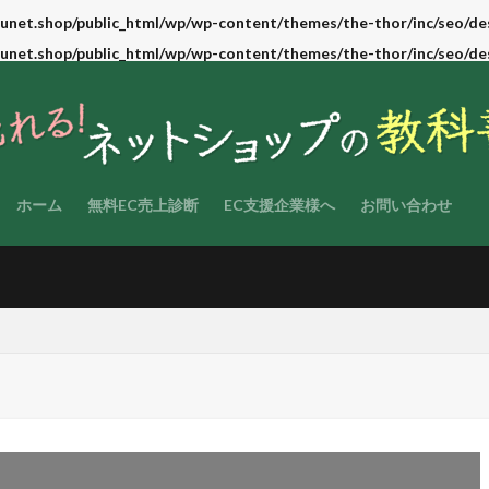
unet.shop/public_html/wp/wp-content/themes/the-thor/inc/seo/de
unet.shop/public_html/wp/wp-content/themes/the-thor/inc/seo/de
ホーム
無料EC売上診断
EC支援企業様へ
お問い合わせ