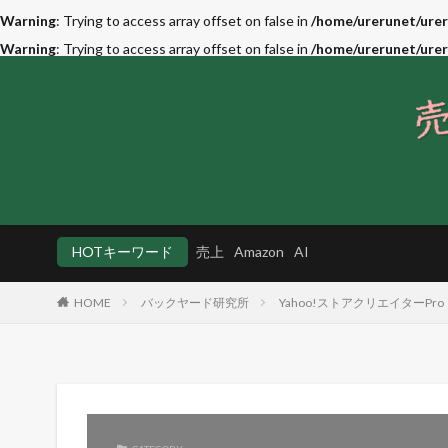
Warning
: Trying to access array offset on false in
/home/urerunet/urer
Warning
: Trying to access array offset on false in
/home/urerunet/urer
HOTキーワード
売上
Amazon
AI
HOME
バックヤード研究所
Yahoo!ストアクリエイターPro