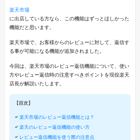
返
信
楽天市場
機
に出店している方なら、この機能はずっとほしかった
能
と
機能だと思います。
は
？
楽天市場で、お客様からのレビューに対して、返信す
2
る事が可能になる機能が追加されました。
楽
天
市
今回は、楽天市場のレビュー返信機能について、使い
場
の
方やレビュー返信時の注意すべきポイントを現役楽天
レ
店長が解説いたします。
ビ
ュ
ー
返
【目次】
信
機
楽天市場のレビュー返信機能とは？
能
と
楽天のレビュー返信機能の使い方
は
？
レビュー返信機能を使う際の注意点