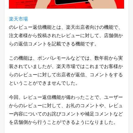
能
を
使
楽天市場
う
際
のレビュー返信機能とは、楽天出店者向けの機能で、
の
注文者様から投稿されたレビューに対して、店舗側か
注
意
らの返信コメントを記載できる機能です。
点
5
この機能は、ポンパレモールなどでは、数年前から実
楽
装されていましたが、楽天市場ではこれまでお客様か
天
市
らのレビューに対して出店者が返信、コメントをする
場
ということができませんでした。
の
レ
ビ
今回、レビュー返信機能が備わったことで、ユーザー
ュ
ー
からのレビューに対して、お礼のコメントや、レビュ
返
ー内容についてのお詫びコメントや補足コメントなど
信
機
を店舗側から行うことができるようになりました。
能
の