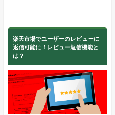
楽
天
市
場
で
ユ
ー
ザ
楽天市場でユーザーのレビューに
ー
の
返信可能に！レビュー返信機能と
レ
ビ
は？
ュ
ー
に
返
信
可
能
に
！
レ
ビ
ュ
ー