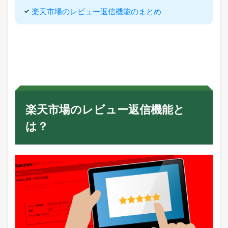
3
楽天市場のレビュー返信機能のまとめ
楽
天
の
レ
ビ
ュ
ー
返
信
機
楽天市場のレビュー返信機能と
能
の
は？
使
い
方
4
レ
ビ
ュ
ー
返
信
機