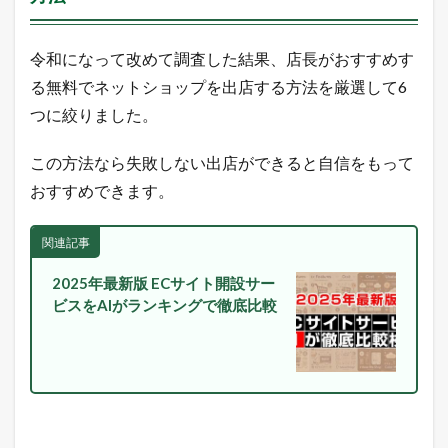
ッ
ピ
ン
令和になって改めて調査した結果、店長がおすすめす
グ
の
る無料でネットショップを出店する方法を厳選して6
売
つに絞りました。
れ
筋
商
この方法なら失敗しない出店ができると自信をもって
品
おすすめできます。
2.1
楽
天
関連記事
市
場
2025年最新版 ECサイト開設サー
総
合
ビスをAIがランキングで徹底比較
デ
イ
リ
ー
ラ
ン
キ
ン