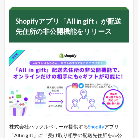
f
y
ア
Shopifyアプリ「All in gift」が配送
プ
リ
先住所の非公開機能をリリース
「
A
l
l
i
n
g
i
f
t
」
が
配
送
先
住
所
の
株式会社ハックルベリーが提供する
Shopify
アプリ
非
「All in gift」に「受け取り相手の配送先住所を非公
公