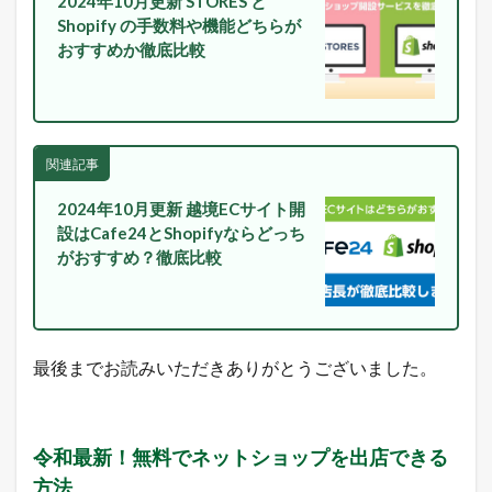
2024年10月更新 STORES と
を
Shopify の手数料や機能どちらが
L
I
おすすめか徹底比較
N
E
に
配
信
関連記事
中
！
2024年10月更新 越境ECサイト開
2
設はCafe24とShopifyならどっち
本
がおすすめ？徹底比較
日
の
楽
天
市
場
最後までお読みいただきありがとうございました。
と
ヤ
フ
ー
令和最新！無料でネットショップを出店できる
シ
ョ
方法