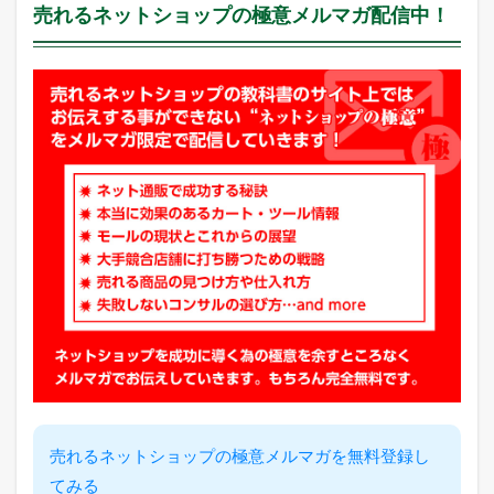
売れるネットショップの極意メルマガ配信中！
グ
2.2
ヤ
フ
ー
シ
ョ
ッ
ピ
ン
グ
売
れ
筋
ラ
ン
キ
ン
グ
2.3
A
売れるネットショップの極意メルマガを無料登録し
m
てみる
a