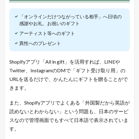
機
能
「オンラインだけつながっている相手」へ日頃の
1.4
感謝やお礼、お祝いのギフト
令
和
アーティスト等へのギフト
最
異性へのプレゼント
新
！
無
料
Shopifyアプリ「All in gift」を活用すれば、LINEや
で
Twitter、InstagramのDMで「ギフト受け取り用」の
ネ
ッ
URLを送るだけで、かんたんにギフトを贈ることがで
ト
きます。
シ
ョ
ッ
また、Shopifyアプリでよくある「外国製だから英語が
プ
を
読めないとわからない」という問題も、日本のサービ
出
スなので管理画面でもすべて日本語で表示されていま
店
で
す。
き
る