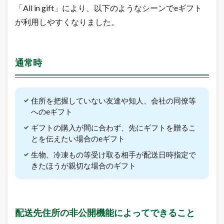
能
「All in gift」により、以下のようなシーンでeギフト
に
よ
が利用しやすくなりました。
っ
て
で
き
通常時
る
こ
と
1.3
住所を把握していない友達や知人、会社の同僚等
「
へのeギフト
A
l
ギフトの購入が間に合わず、先にギフトを贈るこ
l
とを伝えたい場合のeギフト
i
n
生物、冷凍もの等受け取る相手が配送日時指定で
g
きたほうが親切な場合のギフト
i
f
t
」
の
配送先住所の非公開機能によってできること
主
な