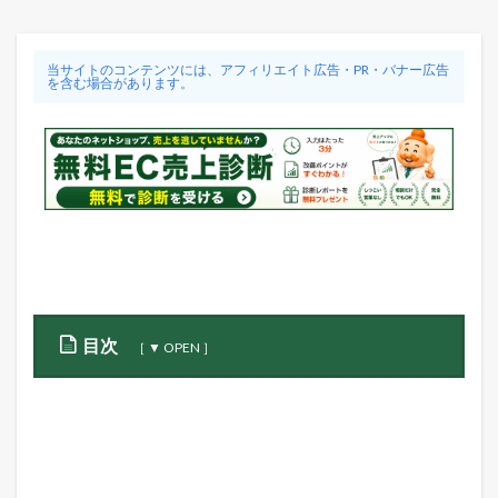
当サイトのコンテンツには、アフィリエイト広告・PR・バナー広告
を含む場合があります。
目次
1
S
h
o
p
i