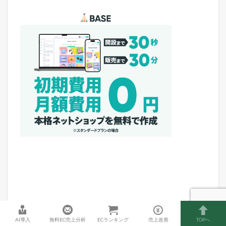
AI導入
無料EC売上分析
ECランキング
売上改善
TOPへ