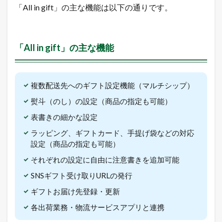
「All in gift」の主な機能は以下の通りです。
方
法
1.5
売
「All in gift」の主な機能
れ
る
ネ
ッ
複数配送先へのギフト設定機能（マルチシップ）
ト
シ
熨斗（のし）の設定（商品の指定も可能）
ョ
ッ
表書きの細かな設定
プ
の
ラッピング、ギフトカード、手提げ袋などの対応
極
設定（商品の指定も可能）
意
メ
それぞれの設定に自由に注意書きを追加可能
ル
マ
SNSギフト受け取りURLの発行
ガ
ギフトお届け先登録・更新
配
信
各出荷業務・物流サービスアプリと連携
中
！