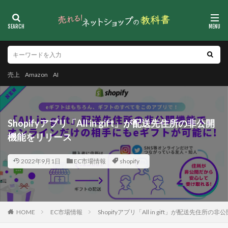
売上
Amazon
AI
Shopifyアプリ「All in gift」が配送先住所の非公開
機能をリリース
2022年9月1日
EC市場情報
shopify
HOME
EC市場情報
Shopifyアプリ「All in gift」が配送先住所