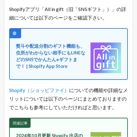
1.6
Shopifyアプリ「All in gift（旧「SNSギフト」）」の詳
店
細については以下のページをご確認下さい。
長
の
ツ
イ
ッ
熨斗や配送分割のギフト機能も、
タ
ー
住所がわからない相手にもLINEな
で
どのSNSでかんたんeギフトま
「
で！ | Shopify App Store
ガ
チ
売
れ
Shopify（ショッピファイ）
についての機能や詳細なメ
E
C
リットについては以下のページにまとめておりますの
論
でこちらも参考にしていただければと思います。
」
を
ツ
関連記事
イ
ー
ト
2024年10月更新 Shopify 出店の