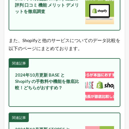
中
評判 口コミ 機能 メリット デメリ
！
ットを徹底調査
売
れ
る
ヒ
ン
ト
また、Shopifyと他のサービスについてのデータ比較を
が
以下のページにまとめております。
毎
日
届
関連記事
く
！
2024年10月更新 BASE と
1.7
Shopify の手数料や機能を徹底比
最
較！どちらがおすすめ？
新
の
E
C
市
場
関連記事
動
向