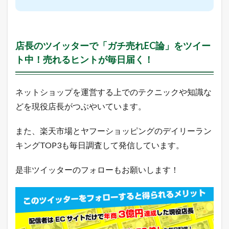
z
o
n
売
れ
店長のツイッターで「ガチ売れEC論」をツイー
筋
ト中！売れるヒントが毎日届く！
ラ
ン
キ
ン
ネットショップを運営する上でのテクニックや知識な
グ
どを現役店長がつぶやいています。
2.4
Q
また、楽天市場とヤフーショッピングのデイリーラン
o
o
キングTOP3も毎日調査して発信しています。
1
0
是非ツイッターのフォローもお願いします！
売
れ
筋
ラ
ン
キ
ン