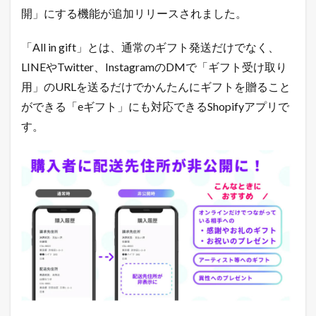
開
開」にする機能が追加リリースされました。
機
能
「All in gift」とは、通常のギフト発送だけでなく、
を
リ
LINEやTwitter、InstagramのDMで「ギフト受け取り
リ
ー
用」のURLを送るだけでかんたんにギフトを贈ること
ス
ができる「eギフト」にも対応できるShopifyアプリで
1.1
す。
通
常
時
1.2
配
送
先
住
所
の
非
公
開
機