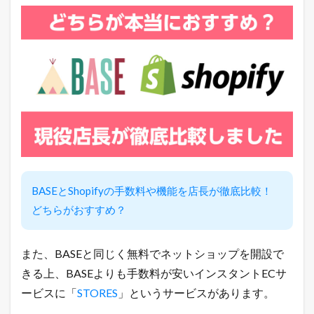
ト
が
毎
日
届
く
！
1.5
売
れ
る
！
ネ
ッ
BASEとShopifyの手数料や機能を店長が徹底比較！
ト
シ
どちらがおすすめ？
ョ
ッ
プ
また、BASEと同じく無料でネットショップを開設で
の
教
きる上、BASEよりも手数料が安いインスタントECサ
科
ービスに「
STORES
」というサービスがあります。
書
が