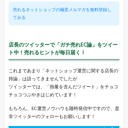
う
で
売れるネットショップの極意メルマガを無料登録し
も
てみる
い
い
つ
ぶ
や
き
店長のツイッターで「ガチ売れEC論」をツイー
ト中！売れるヒントが毎日届く！
これまであまり「ネットショップ運営に関する店長の
持論」は語ってきませんでしたが
ツイッターでは、「熱量を含んだツイート」をチョコ
チョコつぶやきはじめています！
もちろん、EC運営ノウハウも随時発信中ですので、是
非ツイッターのフォローもお願いします！