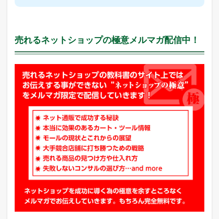
グ
2.4
Y
売れるネットショップの極意メルマガ配信中！
a
h
o
o
!
総
合
急
上
昇
ラ
ン
キ
ン
グ
2.5
店
長
の
ど