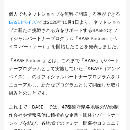
プ
ロ
グ
個人でもネットショップを無料で開設する事ができる
ラ
BASE (ベイス)
では2020年10月1日より、ネットショッ
ム
「
プに新たに挑戦される方をサポートするBASEのオフ
B
ィシャルパートナープログラム「BASE Partners（ベ
A
S
イス パートナー）」を開始したことを発表しました。
E
P
a
「BASE Partners」とは、これまで「BASE」がパート
r
ナープログラムとして実施していた「&BASE（アンド
t
n
ベイス）」のオフィシャルパートナープログラムをリ
e
ニューアルし、新たなプログラムとして開始した取り
r
s
組みとのことです。
」
を
ス
これまで「BASE」では、47都道府県各地域のWeb制
タ
作会社や情報発信に積極的な企業・団体とパートナー
ー
ト
シップを結び、各地域でのセミナー開催やコミュニテ
！