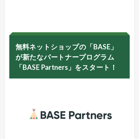
無
料
ネ
ッ
ト
シ
ョ
ッ
無料ネットショップの「BASE」
プ
の
が新たなパートナープログラム
「
B
「BASE Partners」をスタート！
A
S
E
」
が
新
た
な
パ
ー
ト
ナ
ー