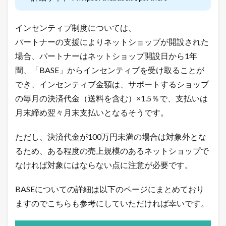
ネ
ッ
ト
インセンティブ制度については、
シ
パートナーの支援によりネットショップが開設された
ョ
ッ
場合、パートナーはネットショップ開設日から1年
プ
間、「BASE」からインセンティブを受け取ることが
の
極
でき、インセンティブ金額は、サポートするショップ
意
メ
の毎月の決済代金（送料を含む）×1.5％で、支払いは
ル
月末締め翌々月末支払いとなるそうです。
マ
ガ
配
ただし、決済代金が100万円未満の場合は対象外とな
信
るため、ある程度の売上規模のあるネットショップで
中
！
なければ対象にはならない点に注意が必要です。
1.4
店
BASEについての詳細は以下のページにまとめており
長
ますのでこちらも参考にしていただければ幸いです。
の
ツ
イ