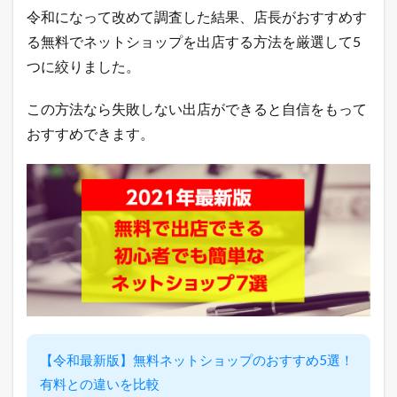
ン
令和になって改めて調査した結果、店長がおすすめす
グ
る無料でネットショップを出店する方法を厳選して5
売
れ
つに絞りました。
筋
ラ
この方法なら失敗しない出店ができると自信をもって
ン
キ
おすすめできます。
ン
グ
2.3
A
m
a
z
o
n
売
れ
筋
ラ
【令和最新版】無料ネットショップのおすすめ5選！
ン
キ
有料との違いを比較
ン