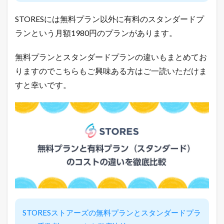
2
STORESには無料プラン以外に有料のスタンダードプ
本
日
ランという月額1980円のプランがあります。
の
楽
無料プランとスタンダードプランの違いもまとめてお
天
市
りますのでこちらもご興味ある方はご一読いただけま
場
すと幸いです。
と
ヤ
フ
ー
シ
ョ
ッ
ピ
ン
グ
の
売
れ
筋
商
STORESストアーズの無料プランとスタンダードプラ
品