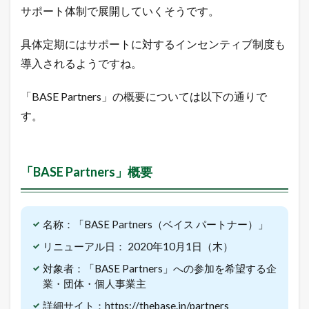
サポート体制で展開していくそうです。
料
で
ネ
具体定期にはサポートに対するインセンティブ制度も
ッ
ト
導入されるようですね。
シ
ョ
「BASE Partners」の概要については以下の通りで
ッ
プ
す。
を
出
店
で
「BASE Partners」概要
き
る
5
つ
の
名称：「BASE Partners（ベイス パートナー）」
方
リニューアル日： 2020年10月1日（木）
法
1.3
対象者：「BASE Partners」への参加を希望する企
売
業・団体・個人事業主
れ
る
詳細サイト：https://thebase.in/partners