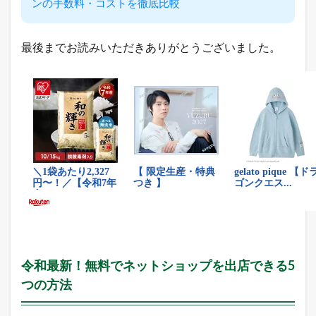
ンの手数料・コストを徹底比較
2.1
楽
天
最後までお読みいただきありがとうございました。
市
場
総
合
デ
イ
リ
ー
ラ
ン
キ
ン
グ
2.2
ヤ
フ
令和最新！無料でネットショップを出店できる5
ー
シ
つの方法
ョ
ッ
ピ