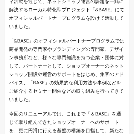
ィ活動を通じて、ネットショップ運営の課題を一緒に
1.1
解決するローカル特化型プロジェクト「&BASE」にて
「
B
オフィシャルパートナープログラムを設けて活動して
A
いました。
S
E
P
「&BASE」のオフィシャルパートナープログラムでは
a
r
商品開発の専門家やブランディングの専門家、デザイ
t
ン事務所など、様々な専門知識を持つ企業・団体に対
n
e
して、パートナーとして、ショップオーナーのネット
r
ショップ開設や運営のサポートをはじめ、集客のアド
s
」
バイス、「BASE」の効果的な利用方法や事例などを
概
ご紹介するセミナー開催などの取り組みを行ってきて
要
いました。
1.2
令
和
今回のリニューアルでは、これまで「＆BASE」を通
最
じて取り組んできたショップオーナーヘのサポート
新
！
を、更に円滑に行える基盤の構築を目指して、新たな
無