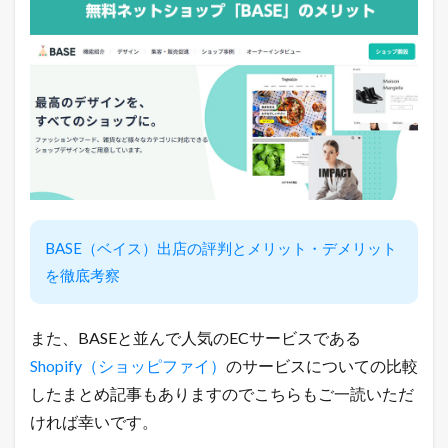
ッ
タ
ー
で
「
ガ
チ
売
れ
E
C
論
」
を
BASE（ベイス）出店の評判とメリット・デメリット
ツ
を徹底考察
イ
ー
ト
中
また、BASEと並んで人気のECサービスである
！
Shopify（ショッピファイ）
のサービスについての比較
売
れ
したまとめ記事もありますのでこちらもご一読いただ
る
ければ幸いです。
ヒ
ン