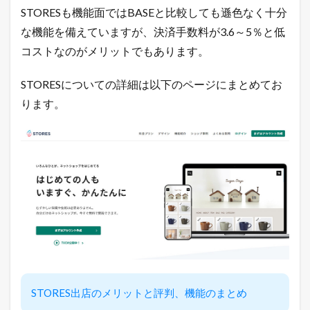
こ
STORESも機能面ではBASEと比較しても遜色なく十分
こ
な機能を備えていますが、決済手数料が3.6～5％と低
に
は
コストなのがメリットでもあります。
書
け
な
STORESについての詳細は以下のページにまとめてお
い
ります。
「
裏
ワ
ザ
」
を
L
I
N
E
だ
け
に
配
信
STORES出店のメリットと評判、機能のまとめ
中
！