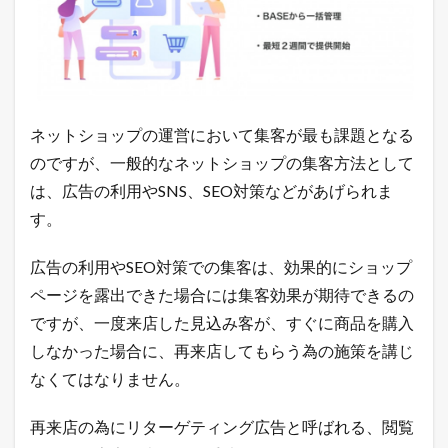
ョ
ッ
プ
を
出
店
で
ネットショップの運営において集客が最も課題となる
き
る
のですが、一般的なネットショップの集客方法として
5
は、広告の利用やSNS、SEO対策などがあげられま
つ
の
す。
方
法
広告の利用やSEO対策での集客は、効果的にショップ
1.2
ページを露出できた場合には集客効果が期待できるの
売
れ
ですが、一度来店した見込み客が、すぐに商品を購入
る
しなかった場合に、再来店してもらう為の施策を講じ
ネ
ッ
なくてはなりません。
ト
シ
再来店の為にリターゲティング広告と呼ばれる、閲覧
ョ
ッ