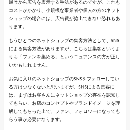
履歴から広告を表示する手法があるのですが、これも
プ
の
コストがかかり、小規模な事業者や個人の方のネット
極
ショップの場合には、広告費が捻出できない恐れもあ
意
メ
ります。
ル
マ
もうひとつのネットショップの集客方法として、SNS
ガ
配
による集客方法がありますが、こちらは集客というよ
信
りも「ファンを集める」というニュアンスの方が正し
中
！
いかもしれません。
1.3
店
お気に入りのネットショップのSNSをフォローしてい
長
る方は少なくないと思いますが、SNSによる集客に
の
ツ
は、まずはお客さんにネットショップの存在を認知し
イ
ッ
てもらい、お店のコンセプトやブランドイメージを理
タ
解してもらった上で、ファン、フォロワーになっても
ー
で
らう事が必要になります。
「
ガ