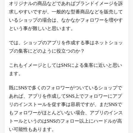
オリジナルの商品などであればブランドイメージを訴
チ
売
求しやすいですが、一般的な型番商品などを販売して
れ
いるショップの場合は、なかなかフォロワーを増やす
E
C
という事が難しいと思います。
論
」
を
では、ショップのアプリを作成する事はネットショッ
ツ
プの集客にどのように役立つのか？
イ
ー
ト
これもイメージとしてはSNSによる集客に近いと思い
中
ます。
！
売
れ
既にSNSで多くのフォロワーがついているショップで
る
ヒ
あれば、アプリを作成してSNS上でフォロワーにアプ
ン
リのインストールを促す事は容易ですが、まだSNSで
ト
が
もフォロワーがほとんどいない場合、アプリのインス
毎
トールというのはSNSのフォロー以上にハードルが高
日
届
い可能性もあります。
く