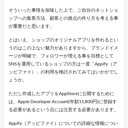
！
そういった事情を加味した上で、ご自分のネットショ
1.4
ップへの集客方法、顧客との接点の作り方を考える事
売
れ
が重要だと思います。
る
！
ネ
とはいえ、ショップのオリジナルアプリを作れるとい
ッ
うのはこの上ない魅力がありますから、ブランドイメ
ト
シ
ージが明確で、フォロワーが増える事を目標として
ョ
SNSを運用しているショップの方は一度「Appify（ア
ッ
プ
ッピファイ）」の利用を検討されてみてはいかがでし
の
ょうか。
教
科
書
ただし作成したアプリをAppStoreに公開するために
が
こ
は、Apple Developer Account(年額11,800円)に登録す
こ
る必要があるという点には注意する必要があります。
に
は
書
Appify（アッピファイ）についての詳細な情報につい
け