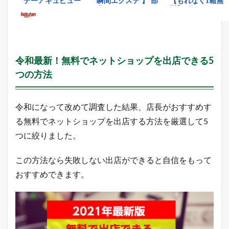
ン
キ
ン
グ
2.3
令和最新！無料でネットショップを出店できる5
A
m
つの方法
a
z
o
令和になって改めて調査した結果、店長がおすすめす
n
売
る無料でネットショップを出店する方法を厳選して5
れ
つに絞りました。
筋
ラ
ン
この方法なら失敗しない出店ができると自信をもって
キ
ン
おすすめできます。
グ
2.4
Y
a
h