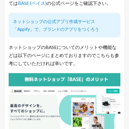
ては
BASE (ベイス)
の公式ページをご確認下さい。
な
い
「
裏
ネットショップの公式アプリ作成サービス
ワ
「Appify」で、ブランドのアプリをつくろう
ザ
」
を
L
ネットショップのBASEについてのメリットや機能な
I
どは以下のページにまとめておりますのでこちらも参
N
E
考にしていただければ幸いです。
だ
け
に
配
信
中
！
2
本
日
の
楽