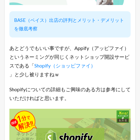
天
市
場
と
BASE（ベイス）出店の評判とメリット・デメリット
ヤ
を徹底考察
フ
ー
シ
あとどうでもいい事ですが、Appify（アッピファイ）
ョ
ッ
というネーミングが同じくネットショップ開設サービ
ピ
ン
スである「
Shopify（ショッピファイ）
グ
」と少し被りますねｗ
の
売
れ
Shopifyについての詳細もご興味のある方は参考にして
筋
いただければと思います。
商
品
2.1
楽
天
市
場