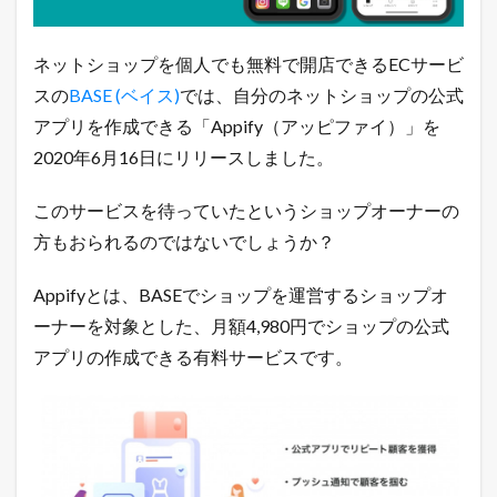
p
p
i
ネットショップを個人でも無料で開店できるECサービ
f
y
スの
BASE (ベイス)
では、自分のネットショップの公式
」
アプリを作成できる「Appify（アッピファイ）」を
が
リ
2020年6月16日にリリースしました。
リ
ー
ス
このサービスを待っていたというショップオーナーの
！
方もおられるのではないでしょうか？
1.1
令
Appifyとは、BASEでショップを運営するショップオ
和
最
ーナーを対象とした、月額4,980円でショップの公式
新
アプリの作成できる有料サービスです。
！
無
料
で
ネ
ッ
ト
シ