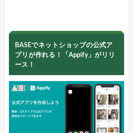
B
A
S
E
で
ネ
ッ
ト
BASEでネットショップの公式ア
シ
ョ
プリが作れる！「Appify」がリリ
ッ
プ
ース！
の
公
式
ア
プ
リ
が
作
れ
る
！
「
A