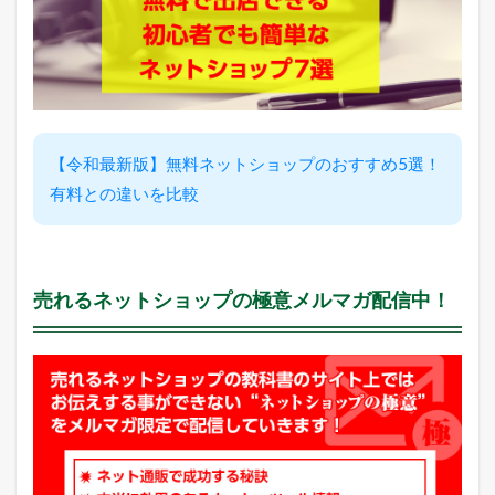
o
o
!
検
索
ワ
ー
ド
【令和最新版】無料ネットショップのおすすめ5選！
ラ
ン
有料との違いを比較
キ
ン
グ
2.5
売れるネットショップの極意メルマガ配信中！
店
長
の
ど
う
で
も
い
い
つ