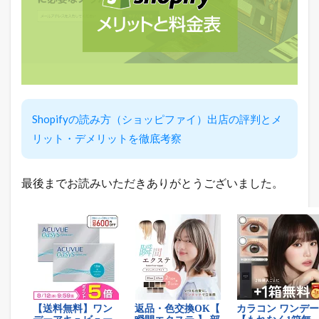
総
合
デ
イ
リ
ー
ラ
ン
キ
ン
Shopifyの読み方（ショッピファイ）出店の評判とメ
グ
リット・デメリットを徹底考察
2.2
ヤ
フ
最後までお読みいただきありがとうございました。
ー
シ
ョ
ッ
ピ
ン
グ
売
れ
筋
ラ