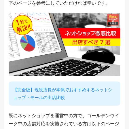
下のページを参考にしていただければ幸いです。
筋
商
品
2.1
楽
天
市
場
総
合
デ
イ
リ
ー
ラ
ン
キ
【完全版】現役店長が本気でおすすめするネットシ
ン
ョップ・モールの出店比較
グ
2.2
ヤ
既にネットショップを運営中の方で、ゴールデンウイ
フ
ーク中の店舗対応を実施されている方は以下のページ
ー
シ