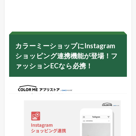
カ
ラ
ー
ミ
ー
シ
ョ
ッ
カラーミーショップにInstagram
プ
に
ショッピング連携機能が登場！フ
I
n
ァッションECなら必携！
s
t
a
g
r
a
m
シ
ョ
ッ
ピ
ン
グ