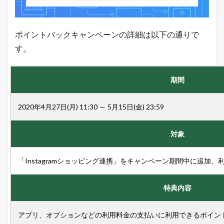
る
ヒ
ン
ポイントバックキャンペーンの詳細は以下の通りで
ト
が
す。
毎
日
届
く
期間
！
1.4
2020年4月27日(月) 11:30 ～ 5月15日(金) 23:59
売
れ
る
対象
！
ネ
ッ
「Instagramショッピング連携」をキャンペーン期間中に追加
ト
シ
ョ
特典内容
ッ
プ
の
アプリ、オプションなどの利用料金の支払いに利用できるポイント
教