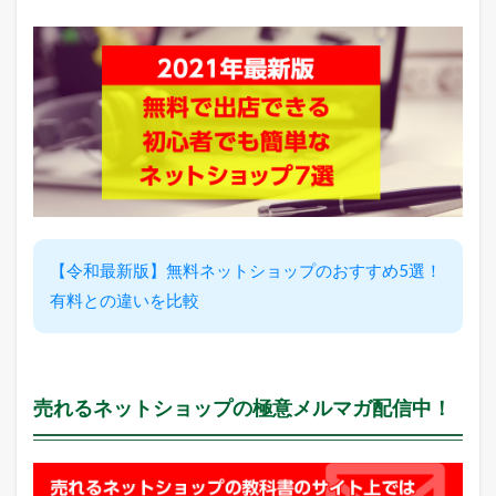
長
の
ど
う
で
も
い
い
つ
ぶ
や
き
【令和最新版】無料ネットショップのおすすめ5選！
有料との違いを比較
売れるネットショップの極意メルマガ配信中！