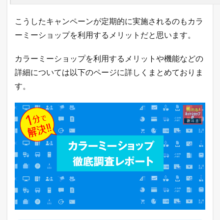
科
書
こうしたキャンペーンが定期的に実施されるのもカラ
が
こ
ーミーショップを利用するメリットだと思います。
こ
に
カラーミーショップを利用するメリットや機能などの
は
書
詳細については以下のページに詳しくまとめておりま
け
す。
な
い
「
裏
ワ
ザ
」
を
L
I
N
E
だ
け
に
配