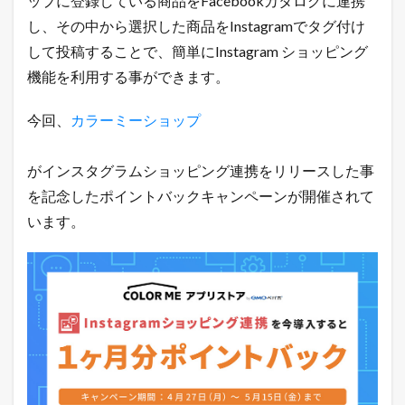
ップに登録している商品をFacebookカタログに連携
の
し、その中から選択した商品をInstagramでタグ付け
ツ
イ
して投稿することで、簡単にInstagram ショッピング
ッ
機能を利用する事ができます。
タ
ー
で
今回、
カラーミーショップ
「
ガ
チ
がインスタグラムショッピング連携をリリースした事
売
れ
を記念したポイントバックキャンペーンが開催されて
E
います。
C
論
」
を
ツ
イ
ー
ト
中
！
売
れ