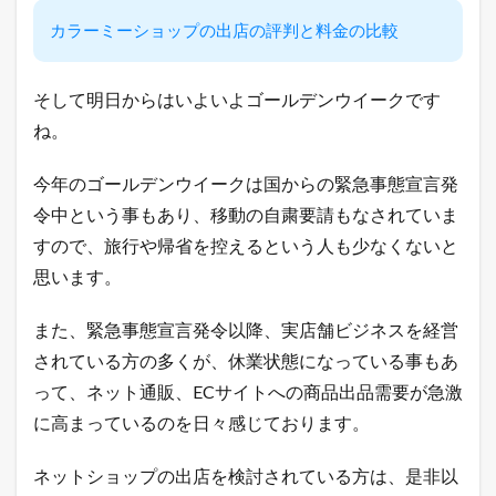
信
カラーミーショップの出店の評判と料金の比較
中
！
2
そして明日からはいよいよゴールデンウイークです
本
ね。
日
の
楽
今年のゴールデンウイークは国からの緊急事態宣言発
天
市
令中という事もあり、移動の自粛要請もなされていま
場
すので、旅行や帰省を控えるという人も少なくないと
と
ヤ
思います。
フ
ー
また、緊急事態宣言発令以降、実店舗ビジネスを経営
シ
ョ
されている方の多くが、休業状態になっている事もあ
ッ
ピ
って、ネット通販、ECサイトへの商品出品需要が急激
ン
に高まっているのを日々感じております。
グ
の
売
ネットショップの出店を検討されている方は、是非以
れ