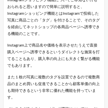
新
おられると思いますので簡単に説明すると、
！
無
Instagramショッピング機能とはInstagramで投稿した
料
写真に商品ごとの「タグ」を付けることで、そのタグ
で
ネ
を経由してネットショップの各商品ページへ誘導でき
ッ
る機能のことです。
ト
シ
ョ
Instagram上で商品名や価格を表示させたうえで直接
ッ
購入ページへ誘導できるというダイレクトな施策を打
プ
を
てることもあり、購入率の向上にも大きく繋がる機能
出
店
でもあります。
で
き
また１枚の写真に複数のタグを設置できるので複数商
る
5
品のまとめ買いも促進できることから顧客単価の向上
つ
も期待できるという非常に優れた機能を持っていま
の
方
す。
法
1.2