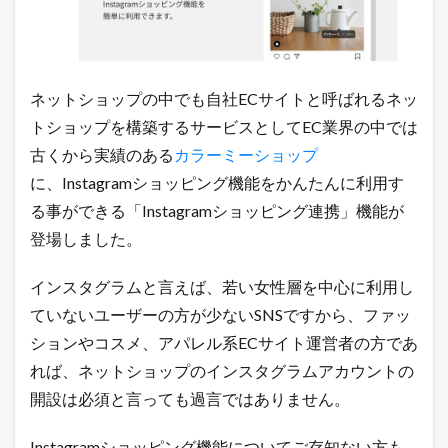
連
携
機
能
が
登
ネットショップの中でも自社ECサイトと呼ばれるネッ
場
トショップを構築するサービスとしてEC業界の中では
！
フ
古くから実績のある
カラーミーショップ
ァ
に、Instagramショッピング機能をかんたんに利用す
ッ
シ
る事ができる「Instagramショッピング連携」機能が
ョ
登場しました。
ン
E
C
インスタグラムと言えば、若い女性層を中心に利用し
な
ら
ていないユーザーの方が少ないSNSですから、ファッ
必
ションやコスメ、アパレル系ECサイト運営者の方であ
携
！
れば、ネットショップのインスタグラムアカウントの
1.1
開設は必須と言っても過言ではありません。
令
和
Instagramショッピング機能についてご存知ない方も
最