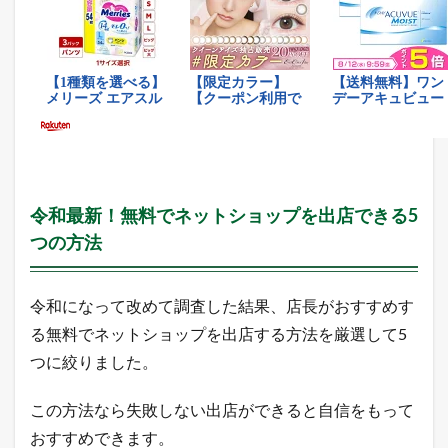
ン
キ
ン
グ
2.4
Y
a
h
o
o
!
令和最新！無料でネットショップを出店できる5
検
つの方法
索
ワ
ー
ド
令和になって改めて調査した結果、店長がおすすめす
ラ
る無料でネットショップを出店する方法を厳選して5
ン
キ
つに絞りました。
ン
グ
この方法なら失敗しない出店ができると自信をもって
2.5
おすすめできます。
店