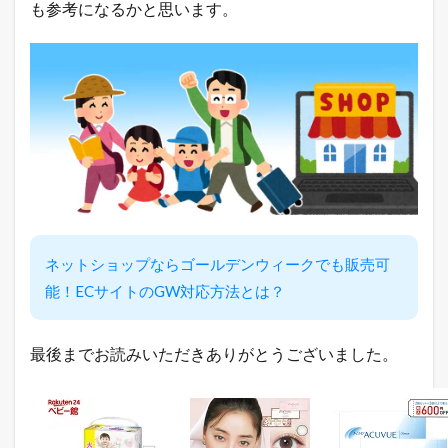
も参考になるかと思います。
ョ
ッ
ピ
ン
グ
売
れ
筋
ラ
ン
キ
ン
グ
ネットショップならゴールデンウィークでも販売可
2.3
A
能！ECサイトのGW対応方法とは？
m
a
z
最後までお読みいただきありがとうございました。
o
n
売
れ
筋
ラ