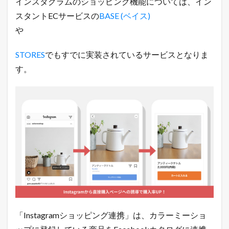
インスタグラムのショッピング機能については、イン
売
スタントECサービスの
BASE (ベイス)
れ
る
や
ネ
ッ
ト
STORES
でもすでに実装されているサービスとなりま
シ
す。
ョ
ッ
プ
の
極
意
メ
ル
マ
ガ
配
信
中
！
1.3
「Instagramショッピング連携」は、カラーミーショ
店
長