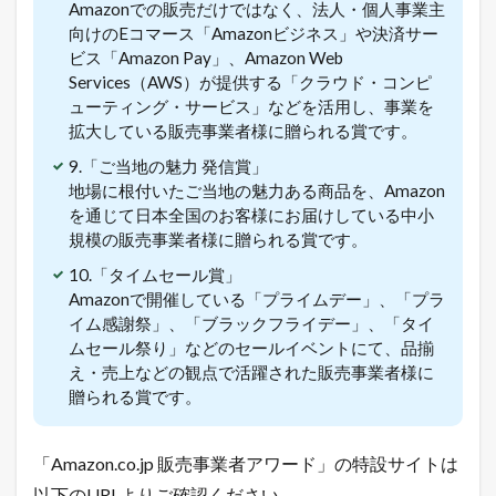
ツ
Amazonでの販売だけではなく、法人・個人事業主
イ
向けのEコマース「Amazonビジネス」や決済サー
ッ
ビス「Amazon Pay」、Amazon Web
タ
Services（AWS）が提供する「クラウド・コンピ
ー
で
ューティング・サービス」などを活用し、事業を
「
拡大している販売事業者様に贈られる賞です。
ガ
チ
9.「ご当地の魅力 発信賞」
売
地場に根付いたご当地の魅力ある商品を、Amazon
れ
を通じて日本全国のお客様にお届けしている中小
E
規模の販売事業者様に贈られる賞です。
C
論
10.「タイムセール賞」
」
Amazonで開催している「プライムデー」、「プラ
を
ツ
イム感謝祭」、「ブラックフライデー」、「タイ
イ
ムセール祭り」などのセールイベントにて、品揃
ー
え・売上などの観点で活躍された販売事業者様に
ト
贈られる賞です。
中
！
売
れ
「Amazon.co.jp 販売事業者アワード」の特設サイトは
る
以下のURLよりご確認ください。