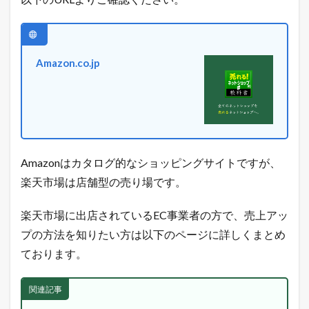
ヒ
ン
ト
が
毎
Amazon.co.jp
日
届
く
！
1.4
最
新
Amazonはカタログ的なショッピングサイトですが、
の
E
楽天市場は店舗型の売り場です。
C
市
場
楽天市場に出店されているEC事業者の方で、売上アッ
動
プの方法を知りたい方は以下のページに詳しくまとめ
向
を
ております。
L
I
N
関連記事
E