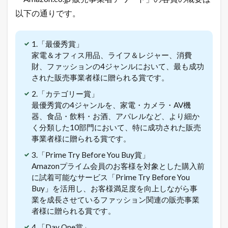
和
以下の通りです。
最
新
！
無
1.「最優秀賞」
料
家電＆オフィス用品、ライフ＆レジャー、消費
で
財、ファッションの4ジャンルにおいて、最も成功
ネ
ッ
された販売事業者様に贈られる賞です。
ト
2.「カテゴリー賞」
シ
ョ
最優秀賞の4ジャンルを、家電・カメラ・AV機
ッ
器、食品・飲料・お酒、アパレルなど、より細か
プ
く分類した10部門において、特に成功された販売
を
事業者様に贈られる賞です。
出
店
3.「Prime Try Before You Buy賞」
で
Amazonプライム会員のお客様を対象とした購入前
き
に試着可能なサービス「Prime Try Before You
る
方
Buy」を活用し、お客様満足度を向上しながら事
法
業を成長させているファッション関連の販売事業
者様に贈られる賞です。
1.2
売
4.「Day One賞」