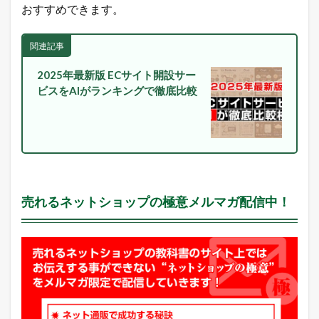
おすすめできます。
れ
筋
商
関連記事
品
2.1
2025年最新版 ECサイト開設サー
楽
ビスをAIがランキングで徹底比較
天
市
場
総
合
デ
イ
リ
ー
売れるネットショップの極意メルマガ配信中！
ラ
ン
キ
ン
グ
2.2
ヤ
フ