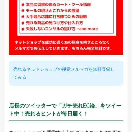
ー
シ
ョ
ッ
ピ
ン
グ
売
れ
筋
ラ
ン
キ
売れるネットショップの極意メルマガを無料登録し
ン
グ
てみる
2.3
A
m
a
店長のツイッターで「ガチ売れEC論」をツイー
z
o
ト中！売れるヒントが毎日届く！
n
売
れ