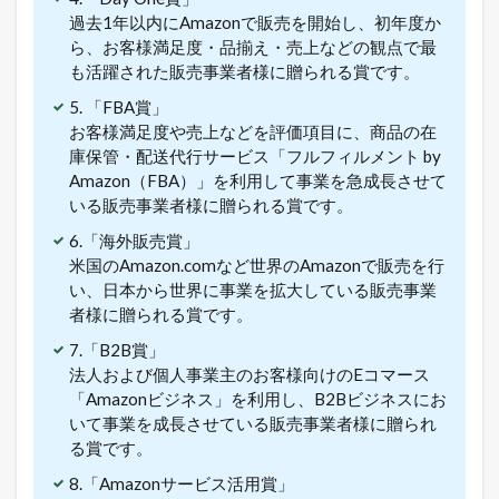
れ
過去1年以内にAmazonで販売を開始し、初年度か
る
ネ
ら、お客様満足度・品揃え・売上などの観点で最
ッ
も活躍された販売事業者様に贈られる賞です。
ト
シ
5. 「FBA賞」
ョ
お客様満足度や売上などを評価項目に、商品の在
ッ
庫保管・配送代行サービス「フルフィルメント by
プ
Amazon（FBA）」を利用して事業を急成長させて
の
いる販売事業者様に贈られる賞です。
極
意
6.「海外販売賞」
メ
米国のAmazon.comなど世界のAmazonで販売を行
ル
マ
い、日本から世界に事業を拡大している販売事業
ガ
者様に贈られる賞です。
配
信
7.「B2B賞」
中
法人および個人事業主のお客様向けのEコマース
！
「Amazonビジネス」を利用し、B2Bビジネスにお
1.3
いて事業を成長させている販売事業者様に贈られ
店
る賞です。
長
の
8.「Amazonサービス活用賞」