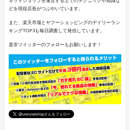
ネットショップを運営する上でのテクニックや知識な
筋
ラ
どを現役店長がつぶやいています。
ン
キ
また、楽天市場とヤフーショッピングのデイリーラン
ン
グ
キングTOP3も毎日調査して発信しています。
2.4
Q
是非ツイッターのフォローもお願いします！
o
o
1
0
売
れ
筋
ラ
ン
キ
ン
グ