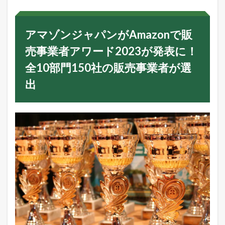
ャ
パ
ン
アマゾンジャパンがAmazonで販
が
A
売事業者アワード2023が発表に！
m
a
全10部門150社の販売事業者が選
z
o
出
n
で
販
売
事
業
者
ア
ワ
ー
ド
2
0
2
3
が