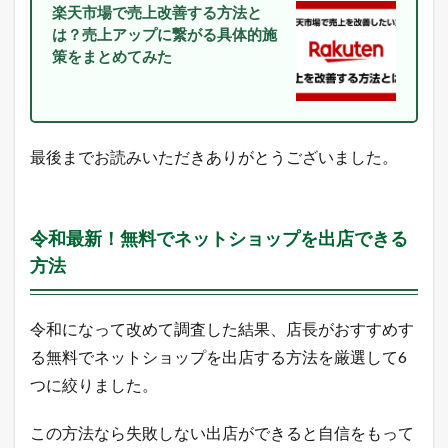
に
楽天市場で売上改善する方法と
配
は？売上アップに繋がる具体的施
信
策をまとめてみた
中
！
2
本
日
最後までお読みいただきありがとうございました。
の
楽
天
市
場
令和最新！無料でネットショップを出店できる
と
方法
ヤ
フ
ー
シ
令和になって改めて調査した結果、店長がおすすめす
ョ
る無料でネットショップを出店する方法を厳選して6
ッ
ピ
つに絞りました。
ン
グ
の
この方法なら失敗しない出店ができると自信をもって
売