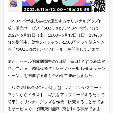
O
ペ
パ
ボ
」
GMOペパボ株式会社が運営するオリジナルグッズ作
、
成・販売サービス「SUZURI byGMOペパボ」では、
対
象
2022年6月11日（土）12:00～6月19日（日）23時59
の
分の期間中、対象のTシャツが1,000円オフで購入でき
T
シ
る「#SUZURIのTシャツセール」を開催しています。
ャ
ツ
が
また、セール開催期間中の9日間、毎日1名ずつ豪華賞
1
品が当たる「#SUZURIのTシャツセール Twitterキャン
,
0
ペーン」を開催する事も合わせて発表しました。
0
0
「SUZURI byGMOペパボ」は、パソコンやスマート
円
オ
フォンからイラスト・写真をアップロードするだけで
フ
に
簡単にオリジナルグッズを作成・販売することができ
な
るサービスで、初期費用無料で利用する事ができま
る