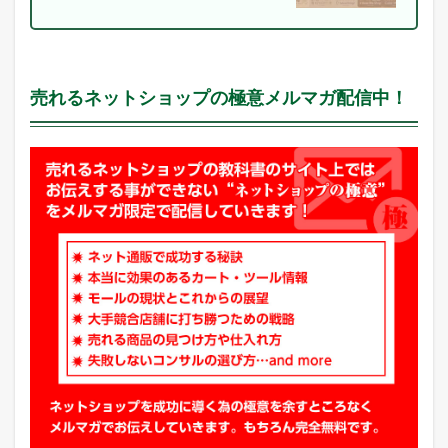
I
N
E
に
配
売れるネットショップの極意メルマガ配信中！
信
中
！
2
本
日
の
楽
天
市
場
と
ヤ
フ
ー
シ
ョ
ッ
ピ