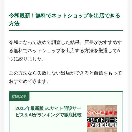
売
れ
る
令和最新！無料でネットショップを出店できる
ヒ
方法
ン
ト
が
毎
令和になって改めて調査した結果、店長がおすすめす
日
る無料でネットショップを出店する方法を厳選して6
届
く
つに絞りました。
！
1.5
この方法なら失敗しない出店ができると自信をもって
最
おすすめできます。
新
の
E
関連記事
C
市
2025年最新版 ECサイト開設サー
場
動
ビスをAIがランキングで徹底比較
向
を
L