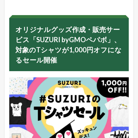
ナ
ル
グ
ッ
ズ
オリジナルグッズ作成・販売サー
作
成
ビス「SUZURI byGMOペパボ」、
・
販
対象のTシャツが1,000円オフにな
売
サ
るセール開催
ー
ビ
ス
「
S
U
Z
U
R
I
b
y
G
M