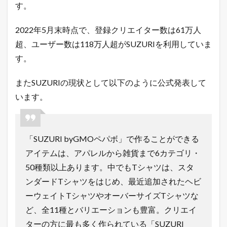
セ
す。
ー
ル
2022年5月末時点で、登録クリエイター数は61万人
開
催
超、ユーザー数は118万人超がSUZURIを利用していま
1.1
す。
「
#
S
またSUZURIの現状として以下のように公式発表して
U
います。
Z
U
R
I
の
「SUZURI byGMOペパボ」で作ることができる
T
アイテムは、アパレルから雑貨まで6カテゴリ・
シ
ャ
50種類以上あります。中でもTシャツは、スタ
ツ
ンダードTシャツをはじめ、最近追加されたヘビ
セ
ー
ーウェイトTシャツやオーバーサイズTシャツな
ル
ど、全11種とバリエーションも豊富。クリエイ
」
概
ターの方に最も多く作られている「SUZURI
要