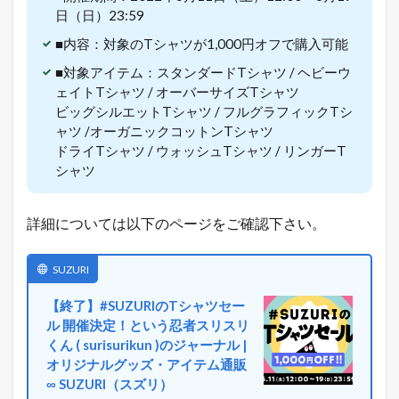
日（日）23:59
1.3
売
■内容：対象のTシャツが1,000円オフで購入可能
れ
■対象アイテム：スタンダードTシャツ / ヘビーウ
る
ネ
ェイトTシャツ / オーバーサイズTシャツ
ッ
ビッグシルエットTシャツ / フルグラフィックTシ
ト
ャツ /オーガニックコットンTシャツ
シ
ドライTシャツ / ウォッシュTシャツ / リンガーT
ョ
シャツ
ッ
プ
の
極
詳細については以下のページをご確認下さい。
意
メ
ル
SUZURI
マ
ガ
【終了】#SUZURIのTシャツセー
配
ル 開催決定！という忍者スリスリ
信
くん ( surisurikun )のジャーナル |
中
！
オリジナルグッズ・アイテム通販
∞ SUZURI（スズリ）
1.4