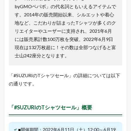
byGMOペパボ」の代名詞ともいえるアイテムで
1.2
す。2014年の販売開始以来、シルエットや着心
令
和
地など、こだわりが詰まったTシャツが多くのク
最
新
リエイターやユーザーに支持され、2021年6月
！
には販売累計数100万枚を突破、2022年6月9日
無
料
現在は132万枚超に！その数は全部つなげると富
で
士山242座分となります。
ネ
ッ
ト
シ
「#SUZURIのTシャツセール」の詳細については以下
ョ
ッ
の通りです。
プ
を
出
店
「#SUZURIのTシャツセール」概要
で
き
る
方
■開催期間：2022年6月11日（土）12:00～6月19
法