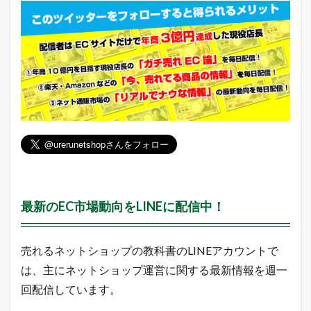
2.2
ヤ
フ
ー
シ
ョ
ッ
ピ
ン
グ
売
れ
筋
ラ
ン
キ
最新のEC市場動向をLINEに配信中！
ン
グ
2.3
売れるネットショップの教科書のLINEアカウントで
A
m
は、主にネットショップ運営に関する最新情報を週一
a
回配信しています。
z
o