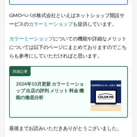
店
長
の
GMOペパボ株式会社といえばネットショップ開設サ
ツ
ービスの
カラーミーショップ
も提供しています。
イ
ッ
タ
カラーミーショップ
についての機能や詳細なメリット
ー
については以下のページにまとめておりますのでこち
で
「
らも参考にしていただければと思います。
ガ
チ
売
関連記事
れ
E
2024年10月更新 カラーミーショ
C
ップ 出店の評判 メリット 料金 機
論
」
能の徹底分析
を
ツ
イ
ー
ト
最後までお読みいただきありがとうございました。
中
！