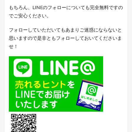
n
もちろん、LINEのフォローについても完全無料ですの
売
れ
でご安心ください。
筋
ラ
フォローしていただいてもあまりご迷惑にならないと
ン
キ
思いますので是非ともフォローしておいてくださいま
ン
グ
せ！
2.4
Q
o
o
1
0
売
れ
筋
ラ
ン
キ
ン
グ