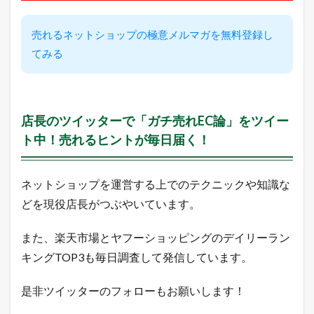
ン
グ
の
売れるネットショップの極意メルマガを無料登録し
売
てみる
れ
筋
商
品
2.1
店長のツイッターで「ガチ売れEC論」をツイー
楽
天
ト中！売れるヒントが毎日届く！
市
場
総
ネットショップを運営する上でのテクニックや知識な
合
デ
どを現役店長がつぶやいています。
イ
リ
また、楽天市場とヤフーショッピングのデイリーラン
ー
ラ
キングTOP3も毎日調査して発信しています。
ン
キ
ン
是非ツイッターのフォローもお願いします！
グ