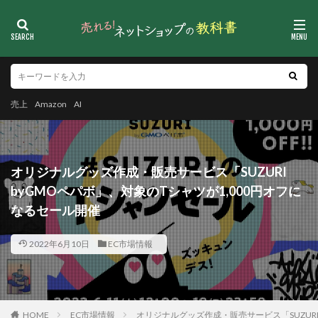
売上
Amazon
AI
オリジナルグッズ作成・販売サービス「SUZURI
byGMOペパボ」、対象のTシャツが1,000円オフに
なるセール開催
2022年6月10日
EC市場情報
HOME
EC市場情報
オリジナルグッズ作成・販売サービス「SUZURI