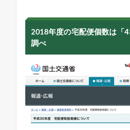
8
年
度
の
宅
2018年度の宅配便個数は「
配
便
調べ
個
数
は
「
4
3
億
7
0
1
万
個
」
に