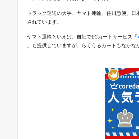
ッ
ト
トラック運送の大手、ヤマト運輸、佐川急便、日本
シ
されています。
ョ
ッ
ヤマト運輸といえば、自社でECカートサービス「
プ
の
」も提供していますが、らくうるカートもなかな
極
意
メ
ル
マ
ガ
配
信
中
！
1.3
店
長
の