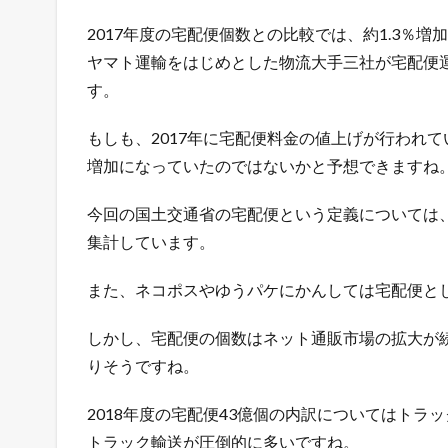
ト
シ
2017年度の宅配便個数との比較では、約1.3％増加
ョ
ヤマト運輸をはじめとした物流大手三社が宅配便
ッ
す。
プ
を
出
もしも、2017年に宅配便料金の値上げが行われ
店
増加になっていたのではないかと予想できますね
で
き
今回の国土交通省の宅配便という定義については、
る
5
集計しています。
つ
の
また、ネコポスやゆうパケにかんしては宅配便と
方
法
しかし、宅配便の個数はネット通販市場の拡大が
1.2
りそうですね。
売
れ
2018年度の宅配便43億個の内訳についてはトラッ
る
トラック輸送が圧倒的に多いですね。
ネ