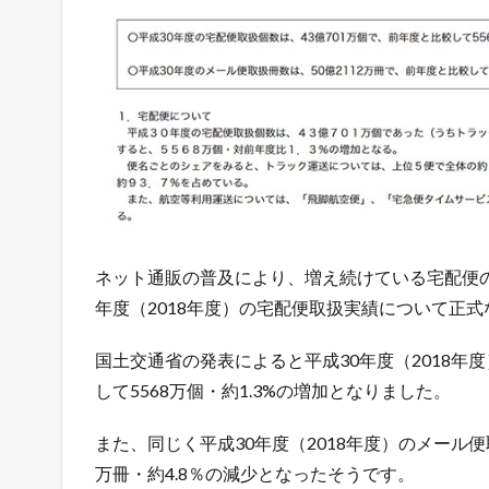
増
加
。
国
土
交
通
省
調
べ
1.1
令
ネット通販の普及により、増え続けている宅配便の取
和
年度（2018年度）の宅配便取扱実績について正
最
新
国土交通省の発表によると平成30年度（2018年
！
無
して5568万個・約1.3%の増加となりました。
料
で
また、同じく平成30年度（2018年度）のメール便取
ネ
万冊・約4.8％の減少となったそうです。
ッ