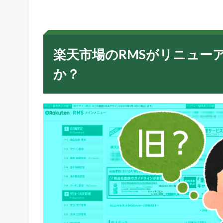
場
の
R
M
S
楽天市場のRMSがリニュー
が
リ
か？
ニ
ュ
ー
ア
ル
で
変
更
に
！
一
体
何
が