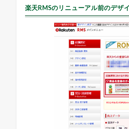
の
楽天RMSのリニューアル前のデザ
デ
ザ
イ
ン
1.2
楽
天
R
M
S
の
リ
ニ
ュ
ー
ア
ル
後
の
新