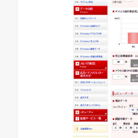
デ
ザ
イ
ン
2
現
在
の
年
商
（
直
近
1
年
間
の
売
上
総
額