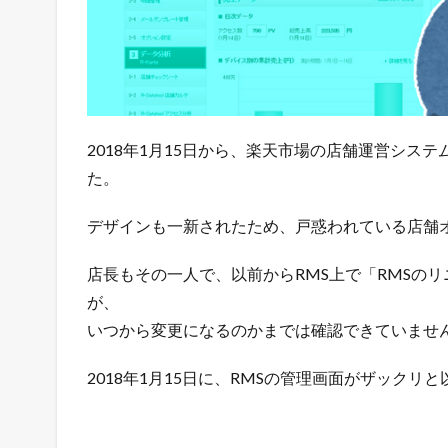
変
わ
っ
た
の
か
？
2018年1月15日から、楽天市場の店舗運営シス
1.1
た。
楽
天
R
デザインも一新されたため、戸惑われている店舗
M
S
店長もその一人で、以前からRMS上で「RMSの
の
が、
リ
いつから変更になるのかまでは確認できていませ
ニ
ュ
ー
2018年1月15日に、RMSの管理画面がザック
ア
ル
前