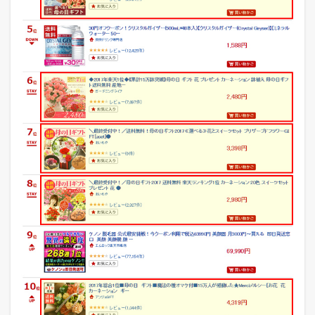
ラ
ン
キ
ン
グ
5.5
W
o
w
m
a
(
ワ
ウ
マ
)
売
れ
筋
ラ
ン
キ
ン
グ