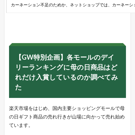
賞
カーネーション不足のためか、ネットショップでは、カーネーシ
し
て
い
る
の
か
調
べ
て
【GW特別企画】各モールのデイ
み
た
リーランキングに母の日商品はど
5.1
楽
れだけ入賞しているのか調べてみ
天
た
市
場
総
合
楽天市場をはじめ、国内主要ショッピングモールで母
デ
イ
の日ギフト商品の売れ行きが山場に向かって売れ始め
リ
ー
ています。
ラ
ン