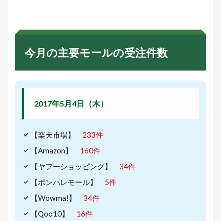
モ
ー
ル
の
受
今月の主要モールの受注件数
注
件
数
3.0.1
2
0
2017年5月4日（木）
1
7
年
【楽天市場】
233件
5
月
【Amazon】
160件
4
日
【ヤフーショッピング】
34件
（
【ポンパレモール】
5件
木
）
【Wowma!】
34件
4
【Qoo10】
16件
本