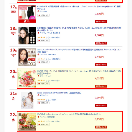
の
業
務
日
報
と
ひ
と
こ
と
メ
モ