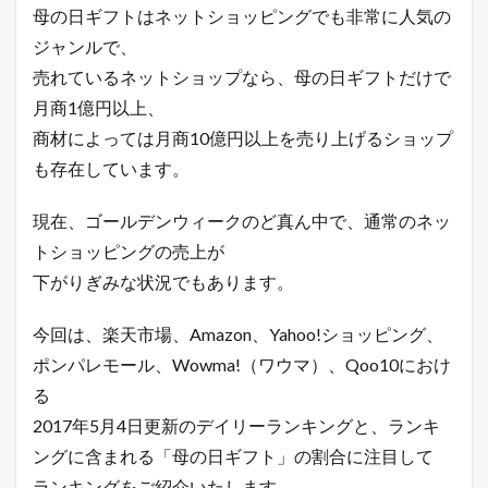
母の日ギフトはネットショッピングでも非常に人気の
キ
ン
ジャンルで、
グ
売れているネットショップなら、母の日ギフトだけで
5.2
月商1億円以上、
ヤ
フ
商材によっては月商10億円以上を売り上げるショップ
ー
も存在しています。
シ
ョ
ッ
現在、ゴールデンウィークのど真ん中で、通常のネッ
ピ
トショッピングの売上が
ン
グ
下がりぎみな状況でもあります。
売
れ
筋
今回は、楽天市場、Amazon、Yahoo!ショッピング、
ラ
ポンパレモール、Wowma!（ワウマ）、Qoo10におけ
ン
キ
る
ン
2017年5月4日更新のデイリーランキングと、ランキ
グ
ングに含まれる「母の日ギフト」の割合に注目して
5.3
ポ
ランキングをご紹介いたします。