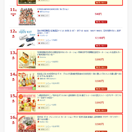
5.6
Q
o
o
1
0
（
キ
ュ
ー
テ
ン
）
売
れ
筋
ラ
ン
キ
ン
グ
5.7
本
日