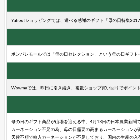
モ
ー
ル
の
Yahoo!ショッピングでは、選べる感謝のギフト「母の日特集20
デ
イ
リ
ー
ラ
ン
ポンパレモールでは「母の日セレクション」という母の日ギフト
キ
ン
グ
に
母
の
Wowmaでは、昨日に引き続き、複数ショップ買い回りでポイン
日
商
品
は
ど
れ
母の日のギフト商品が山場を迎える中、4月18日の日本農業新聞
だ
カーネーション不足の為、母の日需要の高まるカーネーションが
け
入
天候不順で輸入カーネーションが不足しており、国内の生産の入