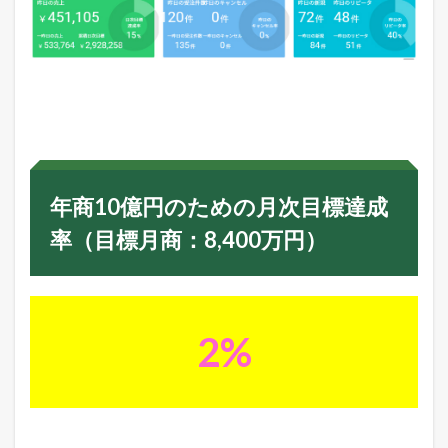
目
標
達
成
率
（
目
標
月
商
：
8
年商10億円のための月次目標達成
,
率（目標月商：8,400万円）
4
0
0
万
円
）
2%
3
今
月
の
主
要