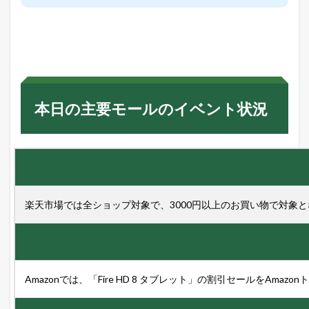
日
の
主
要
モ
ー
ル
の
イ
本日の主要モールのイベント状況
ベ
ン
ト
状
況
5
【
楽天市場では全ショップ対象で、3000円以上のお買い物で対象
G
W
特
別
企
画
Amazonでは、「Fire HD 8 タブレット」の割引セールをAma
】
各