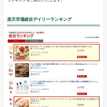
ン
パ
レ
モ
楽天市場総合デイリーランキング
ー
ル
売
れ
筋
ラ
ン
キ
ン
グ
5.4
A
m
a
z
o
n
売
れ
筋