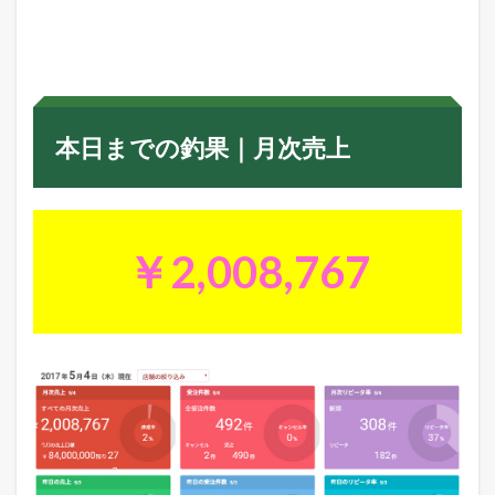
日
ま
で
の
釣
果
｜
本日までの釣果｜月次売上
月
次
売
上
2
￥2,008,767
年
商
1
0
億
円
の
た
め
の
月
次