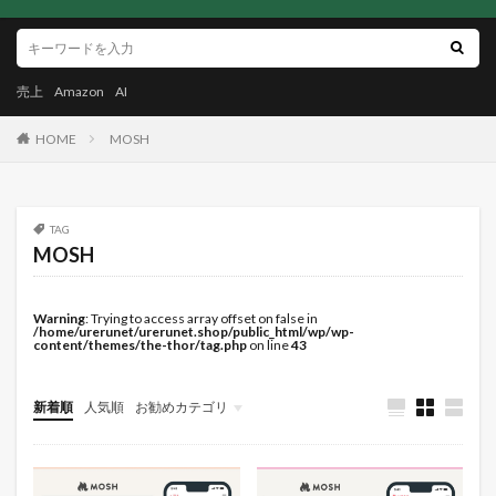
売上
Amazon
AI
HOME
MOSH
TAG
MOSH
Warning
: Trying to access array offset on false in
/home/urerunet/urerunet.shop/public_html/wp/wp-
content/themes/the-thor/tag.php
on line
43
新着順
人気順
お勧めカテゴリ
未分類