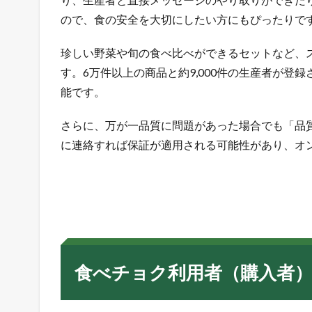
2
ので、食の安全を大切にしたい方にもぴったりで
食
べ
珍しい野菜や旬の食べ比べができるセットなど、
チ
す。6万件以上の商品と約9,000件の生産者が登
ョ
ク
能です。
利
用
さらに、万が一品質に問題があった場合でも「品
者
に連絡すれば保証が適用される可能性があり、オ
（
購
入
者
）
の
デ
メ
リ
食べチョク利用者（購入者
ッ
ト