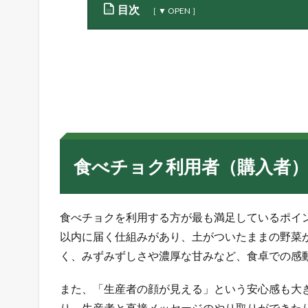
目次
1
食
べ
チ
ョ
ク
利
用
者
食べチョク利用者（購入者
（
購
入
者
食べチョクを利用する方が最も満足しているポイ
）
以内に届く仕組みがあり、土がついたままの野菜
の
く、みずみずしさや濃厚な甘みなど、食卓での感
メ
リ
ッ
また、「生産者の顔が見える」という安心感も大
ト
り、生産者と直接メッセージのやり取りができた