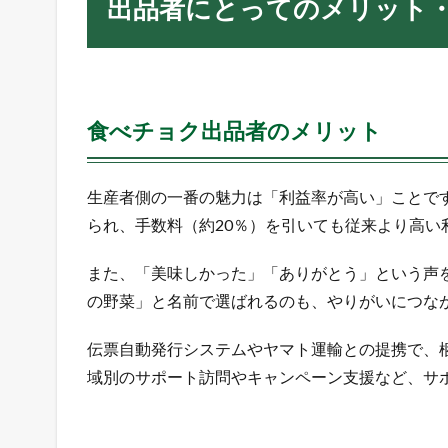
出品者にとってのメリット
べ
チ
ョ
ク
出
品
食べチョク出品者のメリット
者
の
メ
生産者側の一番の魅力は「利益率が高い」ことで
リ
られ、手数料（約20％）を引いても従来より高い
ッ
ト
また、「美味しかった」「ありがとう」という声
3.2
の野菜」と名前で選ばれるのも、やりがいにつな
食
べ
チ
伝票自動発行システムやヤマト運輸との提携で、
ョ
域別のサポート訪問やキャンペーン支援など、サ
ク
出
品