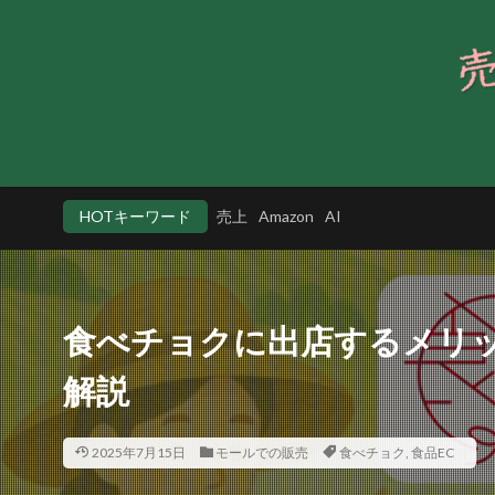
HOTキーワード
売上
Amazon
AI
食べチョクに出店するメリ
解説
2025年7月15日
モールでの販売
食べチョク
,
食品EC