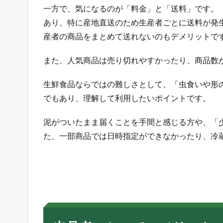
3
一方で、気になるのが「料金」と「送料」です。
出
あり、特に産地直送のため生産者ごとに送料が発生
品
産者の商品をまとめて送れないのもデメリットで
者
に
と
また、人気商品は売り切れやすかったり、商品数
っ
て
生鮮食品ならではの難しさとして、「虫食いや形
の
でもあり、理解して利用したいポイントです。
メ
リ
ッ
泥がついたまま届くことを手間と感じる方や、「
ト
た、一部商品では日時指定ができなかったり、冷
・
デ
メ
リ
ッ
ト
3.1
食