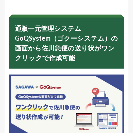
元
管
理
シ
ス
通販一元管理システム
テ
ム
GoQSystem（ゴクーシステム）の
G
o
画面から佐川急便の送り状がワン
Q
S
クリックで作成可能
y
s
t
e
m
（
ゴ
ク
ー
シ
ス
テ
ム
）