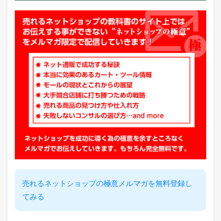
N
E
に
配
信
中
！
2
本
日
の
楽
天
市
場
と
ヤ
フ
ー
シ
売れるネットショップの極意メルマガを無料登録し
ョ
てみる
ッ
ピ
ン