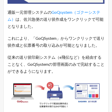
の
画
面
通販一元管理システムの
GoQsystem（ゴクーシステ
か
ム）
は、佐川急便の送り状作成をワンクリックで可能
ら
佐
となりました。
川
急
便
これにより、「GoQSystem」からワンクリックで送り
の
状作成と伝票番号の取り込みが可能となりました。
送
り
状
従来の送り状印刷システム（e飛伝など）を経由する
が
ことなく、GoQSystemの管理画面のみで完結すること
ワ
ン
ができるようになります。
ク
リ
ッ
ク
で
作
成
可
能