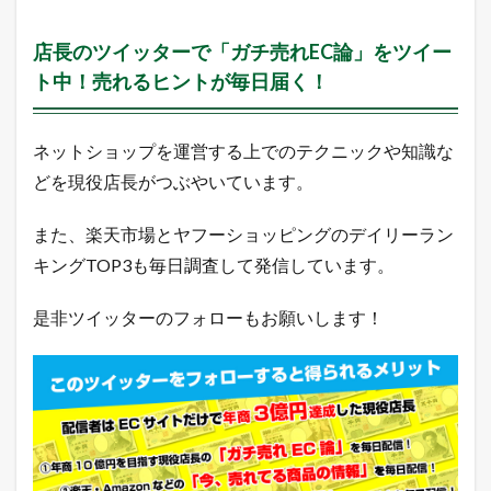
グ
の
店長のツイッターで「ガチ売れEC論」をツイー
売
れ
ト中！売れるヒントが毎日届く！
筋
商
品
ネットショップを運営する上でのテクニックや知識な
2.1
楽
どを現役店長がつぶやいています。
天
市
また、楽天市場とヤフーショッピングのデイリーラン
場
総
キングTOP3も毎日調査して発信しています。
合
デ
是非ツイッターのフォローもお願いします！
イ
リ
ー
ラ
ン
キ
ン
グ
2.2