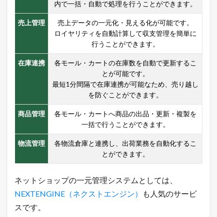
内で一括・自動で処理を行うことができます。
1.2
売
売上管理
売上データの一元化・見える化が可能です。
れ
る
ロイヤリティを自動計算して収支管理を簡単に
ネ
行うことができます。
ッ
ト
在庫連携
各モール・カートの在庫数を自動で更新するこ
シ
とが可能です。
ョ
最短1分間隔で在庫連携が可能なため、売り越し
ッ
プ
を防ぐことができます。
の
極
商品管理
各モール・カートへ商品の出品・更新・複製を
意
一括で行うことができます。
メ
ル
物流管理
各物流倉庫と連携し、出荷業務を自動化するこ
マ
とができます。
ガ
配
信
ネットショップの一元管理システムとしては、
中
！
NEXTENGINE（ネクストエンジン）
も人気のサービ
1.3
スです。
店