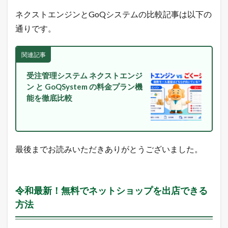
長
ネクストエンジンとGoQシステムの比較記事は以下の
の
ツ
通りです。
イ
ッ
タ
関連記事
ー
で
受注管理システム ネクストエンジ
「
ン と GoQSystem の料金プラン機
ガ
チ
能を徹底比較
売
れ
E
C
論
最後までお読みいただきありがとうございました。
」
を
ツ
イ
ー
令和最新！無料でネットショップを出店できる
ト
方法
中
！
売