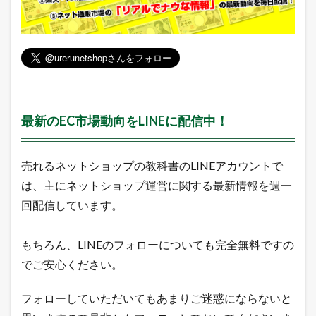
ヤ
フ
ー
シ
ョ
ッ
ピ
ン
グ
最新のEC市場動向をLINEに配信中！
売
れ
筋
ラ
売れるネットショップの教科書のLINEアカウントで
ン
は、主にネットショップ運営に関する最新情報を週一
キ
ン
回配信しています。
グ
2.3
もちろん、LINEのフォローについても完全無料ですの
A
m
でご安心ください。
a
z
フォローしていただいてもあまりご迷惑にならないと
o
n