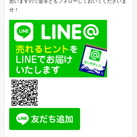
思いますので是非ともフォローしておいてくださいま
売
せ！
れ
筋
ラ
ン
キ
ン
グ
2.4
Q
o
o
1
0
売
れ
筋
ラ
ン
キ
ン
グ