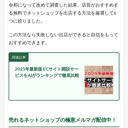
れ
令和になって改めて調査した結果、店長がおすすめす
る
る無料でネットショップを出店する方法を厳選して6
ヒ
ン
つに絞りました。
ト
が
この方法なら失敗しない出店ができると自信をもって
毎
日
おすすめできます。
届
く
！
関連記事
1.4
2025年最新版 ECサイト開設サー
最
新
ビスをAIがランキングで徹底比較
の
E
C
市
場
動
向
を
売れるネットショップの極意メルマガ配信中！
L
I