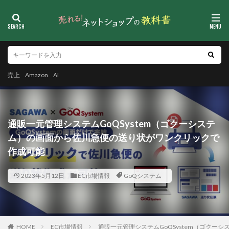
売上
Amazon
AI
通販一元管理システムGoQSystem（ゴクーシステ
ム）の画面から佐川急便の送り状がワンクリックで
作成可能
2023年5月12日
EC市場情報
GoQシステム
HOME
EC市場情報
通販一元管理システムGoQSystem（ゴク