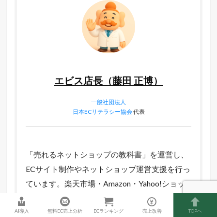
エビス店長（藤田 正博）
一般社団法人
日本ECリテラシー協会
代表
「売れるネットショップの教科書」を運営し、
ECサイト制作やネットショップ運営支援を行っ
ています。楽天市場・Amazon・Yahoo!ショッ
ピング・Shopify・BASEなど、10種類以上のEC
AI導入
無料EC売上分析
ECランキング
売上改善
TOPへ
サービスに携わり、ネットショップの立ち上げ