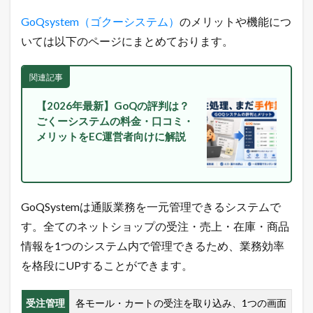
1.1
GoQsystem（ゴクーシステム）
のメリットや機能につ
令
和
いては以下のページにまとめております。
最
新
！
関連記事
無
料
【2026年最新】GoQの評判は？
で
ごくーシステムの料金・口コミ・
ネ
メリットをEC運営者向けに解説
ッ
ト
シ
ョ
ッ
プ
GoQSystemは通販業務を一元管理できるシステムで
を
出
す。全てのネットショップの受注・売上・在庫・商品
店
情報を1つのシステム内で管理できるため、業務効率
で
き
を格段にUPすることができます。
る
方
法
受注管理
各モール・カートの受注を取り込み、1つの画面