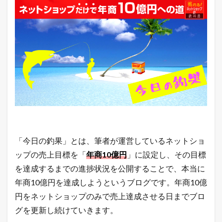
7.5
店
長
の
ど
う
で
も
い
い
つ
ぶ
や
き
「今日の釣果」とは、筆者が運営しているネットショ
ップの売上目標を「
年商10億円
」に設定し、その目標
を達成するまでの進捗状況を公開することで、本当に
年商10億円を達成しようというブログです。年商10億
円をネットショップのみで売上達成させる日までブロ
グを更新し続けていきます。