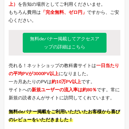
月
上）
を告知の場所としてご利用くださいませ。
1
もちろん費用は
「完全無料、ゼロ円」
ですから、ご安
0
日
心ください。
】
7
本
無料deバナー掲載してアクセスア
日
ップの詳細はこちら
の
楽
天
市
売れる！ネットショップの教科書サイトは
一日当たり
場
の平均PVが3000PV以上
になりました。
と
ヤ
一カ月あたりのPVは
約10万PV以上
です。
フ
サイトへの
新規ユーザーの流入率は約80％
です。常に
ー
シ
新規の読者さんがサイトに訪問してくれています。
ョ
ッ
ピ
無料deバナー掲載をご利用いただいたお客様から喜び
ン
のレビューをいただきました！
グ
の