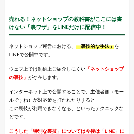
の
釣
果
売れる！ネットショップの教科書がここには書
｜
月
けない「裏ワザ」をLINEだけに配信中！
次
売
上
ネットショップ運営における、
「裏技的な手法」
を
4
LINEで公開中です。
年
商
1
ウェブ上では制約上ご紹介しにくい
「ネットショップ
0
の裏技」
が存在します。
億
円
の
インターネット上で公開することで、主催者側（モー
た
ルですね）が対応策を打たれたりすると
め
の
この裏技が利用できなくなる、といったテクニックな
月
次
どです。
目
標
こうした「特別な裏技」については今後は「LINE」に
達