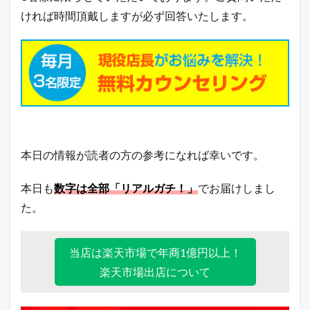
筋
ければ時間頂戴しますが必ず回答いたします。
ラ
ン
キ
ン
グ
7.4
Y
a
h
o
本日の情報が読者の方の参考になれば幸いです。
o
!
検
本日も
数字は全部「リアルガチ！」
でお届けしまし
索
ワ
た。
ー
ド
ラ
当店は楽天市場で年商1億円以上！
ン
キ
楽天市場出店について
ン
グ