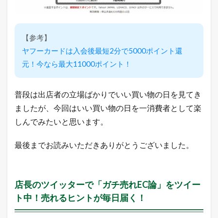
セ
ス
ア
ッ
【参考】
プ
に
ヤフーカードは入会後最短2分で5000ポイント還
ご
元！今なら最大11000ポイント！
利
用
く
だ
普段は出店者の立場ばかりでいい買い物の日を見てき
さ
ましたが、今回はいい買い物の日を一消費者として楽
い
。
しんでみたいと思います。
2
現
最後までお読みいただきありがとうございました。
在
の
年
商
店長のツイッターで「ガチ売れEC論」をツイー
（
直
ト中！売れるヒントが毎日届く！
近
1