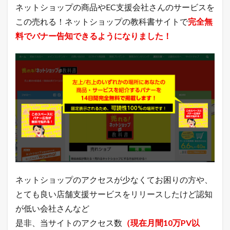
ネットショップの商品やEC支援会社さんのサービスを
の
主
この売れる！ネットショップの教科書サイトで
完全無
要
料でバナー告知できるようになりました！
モ
ー
ル
の
イ
ベ
ン
ト
状
況
6.1
今
日
は
何
ネットショップのアクセスが少なくてお困りの方や、
の
日
とても良い店舗支援サービスをリリースしたけど認知
？
が低い会社さんなど
【
1
是非、当サイトのアクセス数
（現在月間10万PV以
1