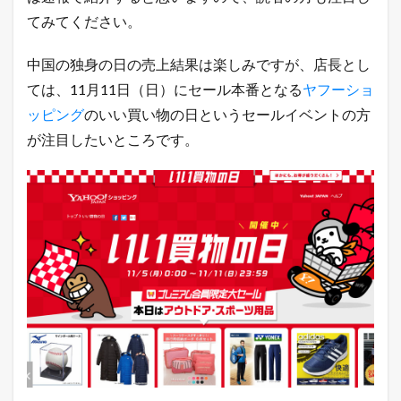
シ
てみてください。
ョ
ッ
プ
中国の独身の日の売上結果は楽しみですが、店長とし
の
教
ては、11月11日（日）にセール本番となる
ヤフーショ
科
ッピング
のいい買い物の日というセールイベントの方
書
が
が注目したいところです。
こ
こ
に
は
書
け
な
い
「
裏
ワ
ザ
」
を
L
I