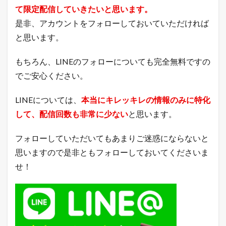
成
て限定配信していきたいと思います。
率
是非、アカウントをフォローしておいていただければ
（
目
と思います。
標
月
商
もちろん、LINEのフォローについても完全無料ですの
：
でご安心ください。
8
,
4
LINEについては、
本当にキレッキレの情報のみに特化
0
して、配信回数も非常に少ない
と思います。
0
万
円
フォローしていただいてもあまりご迷惑にならないと
）
思いますので是非ともフォローしておいてくださいま
5
せ！
今
月
の
主
要
モ
ー