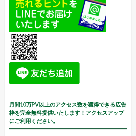
ル
の
受
注
件
数
5.1
2
0
1
8
年
1
1
月
1
0
日
月間10万PV以上のアクセス数を獲得できる広告
（
土
枠を完全無料提供いたします！アクセスアップ
）
にご利用ください。
6
本
日