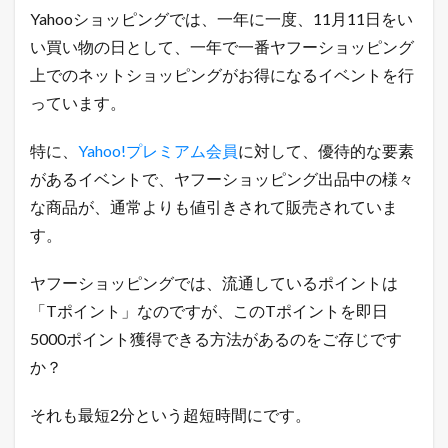
N
Yahooショッピングでは、一年に一度、11月11日をい
E
い買い物の日として、一年で一番ヤフーショッピング
だ
け
上でのネットショッピングがお得になるイベントを行
に
配
っています。
信
中
特に、
Yahoo!プレミアム会員
に対して、優待的な要素
！
があるイベントで、ヤフーショッピング出品中の様々
1.3
月
な商品が、通常よりも値引きされて販売されていま
間
す。
1
0
万
ヤフーショッピングでは、流通しているポイントは
P
「Tポイント」なのですが、このTポイントを即日
V
以
5000ポイント獲得できる方法があるのをご存じです
上
か？
の
ア
ク
それも最短2分という超短時間にです。
セ
ス