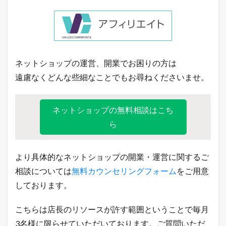
ー
シ
ョ
ッ
ピ
ン
グ
ネットショップの運営、開業でお困りの方は
売
遠慮なくどんな些細なことでもお尋ねくださいませ。
れ
筋
ラ
ン
ネットショップの無料相談はこち
キ
ら
ン
グ
7.3
より具体的なネットショップの開業・運営に関するご
A
m
相談については
無料カウンセリングフォーム
をご用意
a
しております。
z
o
n
こちらは店長のリソースが許す範囲ということで毎月
売
3名様に限らせていただいております。ご質問いただ
れ