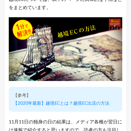
ー
をまとめています。
ト
中
！
売
れ
る
ヒ
ン
ト
が
毎
日
届
く
！
1.2
【参考】
売
れ
【2020年最新】越境ECとは？越境EC出店の方法
る
！
ネ
11月11日の独身の日の結果は、メディア各種が翌日に
ッ
ト
は速報で紹介すると思いますので、読者の方も注目し