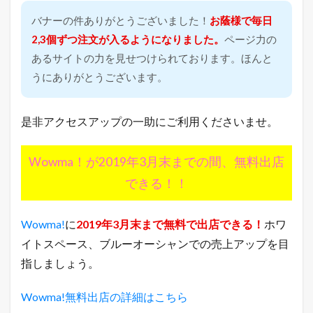
売
れ
バナーの件ありがとうございました！
お蔭様で毎日
筋
2,3個ずつ注文が入るようになりました。
ページ力の
商
品
あるサイトの力を見せつけられております。ほんと
7.1
うにありがとうございます。
楽
天
市
是非アクセスアップの一助にご利用くださいませ。
場
総
合
Wowma！が2019年3月末までの間、無料出店
デ
イ
できる！！
リ
ー
ラ
Wowma!
に
2019年3月末まで無料で出店できる！
ホワ
ン
キ
イトスペース、ブルーオーシャンでの売上アップを目
ン
指しましょう。
グ
7.2
Wowma!無料出店の詳細はこちら
ヤ
フ