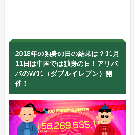
1
2
0
1
8
年
の
独
身
2018年の独身の日の結果は？11月
の
日
11日は中国では独身の日！アリバ
の
結
バのW11（ダブルイレブン）開
果
は
催！
？
1
1
月
1
1
日
は
中
国