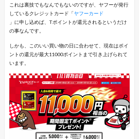
数
これは裏技でもなんでもないのですが、ヤフーが発行
を
しているクレジットカード「
ヤフーカード
獲
得
」に申し込めば、Tポイントが還元されるというだけ
で
の事なんです。
き
る
広
しかも、このいい買い物の日に合わせて、現在はポイ
告
枠
ントの還元が最大11000ポイントまで引き上げられて
を
います。
完
全
無
料
提
供
い
た
し
ま
す
！
ア
ク