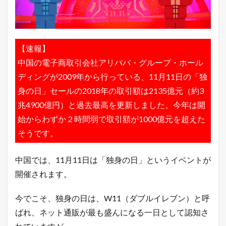
で
は
独
身
の
【速報】
日
中国の電子商取引会社アリババ・グループ・ホール
！
ア
ディングが2009年から行っている、11月11日の「独
リ
バ
身の日」セールの2018年の取引額は2135億元（約3
バ
兆4900億円）と過去最高を更新しました。今年は開
の
W
始からわずか２時間弱で取引額が1000億元を超えた
1
そうです。
1
（
ダ
中国では、11月11日は「独身の日」というイベントが
ブ
ル
開催されます。
イ
レ
今でこそ、独身の日は、W11（ダブルイレブン）と呼
ブ
ン
ばれ、ネット通販が最も盛んになる一日として認知さ
）
開