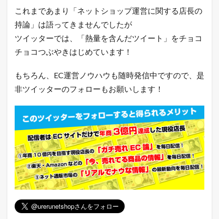
年
これまであまり「ネットショップ運営に関する店長の
間
の
持論」は語ってきませんでしたが
売
ツイッターでは、「熱量を含んだツイート」をチョコ
上
総
チョコつぶやきはじめています！
額
）
もちろん、EC運営ノウハウも随時発信中ですので、是
2.1
直
非ツイッターのフォローもお願いします！
近
1
年
間
の
月
次
売
上
3
本
日
ま
で