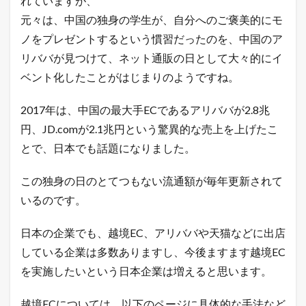
れていますが、
催
元々は、中国の独身の学生が、自分へのご褒美的にモ
！
ノをプレゼントするという慣習だったのを、中国のア
1.1
店
リババが見つけて、ネット通販の日として大々的にイ
長
ベント化したことがはじまりのようですね。
の
ツ
イ
2017年は、中国の最大手ECであるアリババが2.8兆
ッ
円、JD.comが2.1兆円という驚異的な売上を上げたこ
タ
ー
とで、日本でも話題になりました。
で
「
ガ
この独身の日のとてつもない流通額が毎年更新されて
チ
いるのです。
売
れ
E
日本の企業でも、越境EC、アリババや天猫などに出店
C
している企業は多数ありますし、今後ますます越境EC
論
」
を実施したいという日本企業は増えると思います。
を
ツ
イ
越境ECについては、以下のページに具体的な手法など