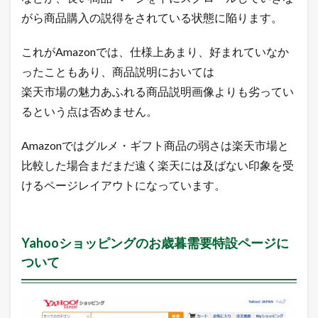
がら商品購入の説得をされている状態に陥ります。
7.3
Y
a
これがAmazonでは、仕様上あまり、好まれていなか
h
o
ったこともあり、商品説明においては
o
楽天市場の魅力あふれる商品説明画像よりも劣ってい
!
検
るという点は否めません。
索
Amazonではグルメ・ギフト商品の弱さは楽天市場と
最
新
比較した場合まだまだ遠く楽天には及ばない印象を受
・
けるページレイアウトになっています。
急
上
昇
ワ
ー
Yahooショッピングのお歳暮需要特設ページに
ド
ついて