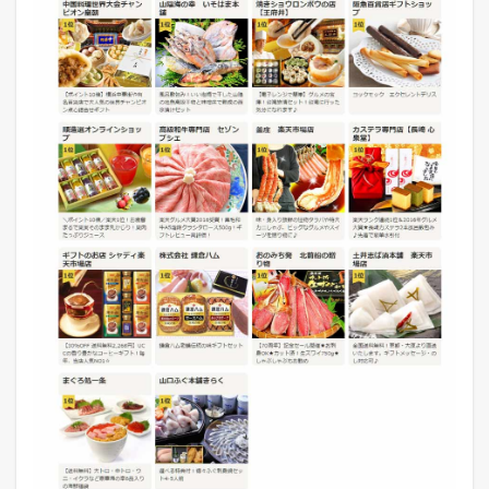
い
て
1.5
w
o
w
m
a
の
お
歳
暮
需
要
特
設
ペ
ー
ジ
に
つ
い
て