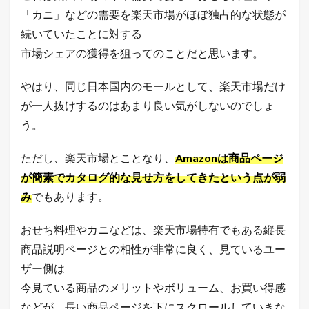
ー
「カニ」などの需要を楽天市場がほぼ独占的な状態が
ラ
続いていたことに対する
ン
キ
市場シェアの獲得を狙ってのことだと思います。
ン
グ
やはり、同じ日本国内のモールとして、楽天市場だけ
7.2
が一人抜けするのはあまり良い気がしないのでしょ
ヤ
フ
う。
ー
シ
ョ
ただし、楽天市場とことなり、
Amazonは商品ページ
ッ
が簡素でカタログ的な見せ方をしてきたという点が弱
ピ
ン
み
でもあります。
グ
売
おせち料理やカニなどは、楽天市場特有でもある縦長
れ
筋
商品説明ページとの相性が非常に良く、見ているユー
ラ
ザー側は
ン
キ
今見ている商品のメリットやボリューム、お買い得感
ン
グ
などが、長い商品ページを下にスクロールしていきな