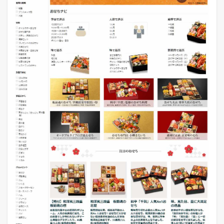
1
4
日
（
火
）
6
本
日
の
主
要
モ
ー
ル
の
イ
ベ
ン
ト
状
況
6.1