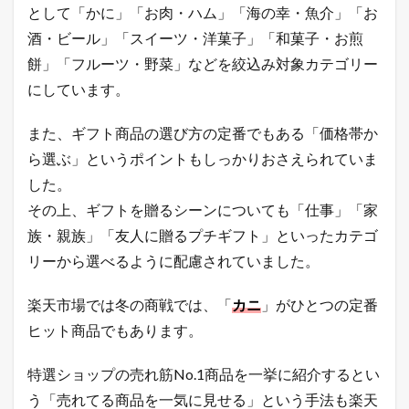
として「かに」「お肉・ハム」「海の幸・魚介」「お
月
次
酒・ビール」「スイーツ・洋菓子」「和菓子・お煎
売
餅」「フルーツ・野菜」などを絞込み対象カテゴリー
上
にしています。
3
本
日
また、ギフト商品の選び方の定番でもある「価格帯か
ま
で
ら選ぶ」というポイントもしっかりおさえられていま
の
した。
釣
果
その上、ギフトを贈るシーンについても「仕事」「家
｜
族・親族」「友人に贈るプチギフト」といったカテゴ
月
次
リーから選べるように配慮されていました。
売
上
楽天市場では冬の商戦では、「
カニ
」がひとつの定番
4
ヒット商品でもあります。
年
商
1
特選ショップの売れ筋No.1商品を一挙に紹介するとい
0
う「売れてる商品を一気に見せる」という手法も楽天
億