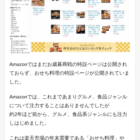
ヤ
フ
ー
シ
ョ
ッ
ピ
ン
グ
の
売
れ
Amazonではまだお歳暮商戦の特設ページは公開され
筋
ておらず、おせち料理の特設ページが公開されていま
商
品
した。
7.1
楽
Amazonでは、これまであまりグルメ、食品ジャンル
天
について注力することはありませんでしたが
市
場
約2年ほど前から、グルメ、食品系ジャンルにも注力
総
しはじめました。
合
デ
イ
これは楽天市場の年末需要である「おせち料理」や
リ