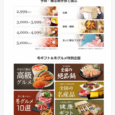
1.3
Y
a
h
o
o
シ
ョ
ッ
ピ
ン
グ
の
お
歳
暮
需
要
特
設
ペ
ー
ジ
に