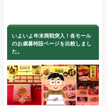
い
よ
い
よ
年
末
商
戦
いよいよ年末商戦突入！各モール
突
入
のお歳暮特設ページを比較しまし
！
各
た。
モ
ー
ル
の
お
歳
暮
特
設
ペ
ー
ジ
を