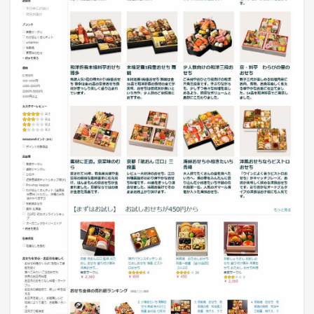
今
日
は
何
の
日
？
【
1
1
月
1
4
日
】
7
本
日
の
楽
天
市
場
と