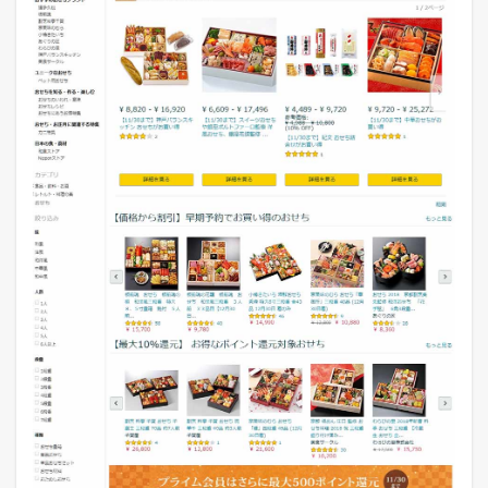
）
5
今
月
の
主
要
モ
ー
ル
の
受
注
件
数
5.1
2
0
1
7
年
1
1
月