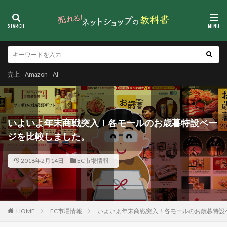
売上
Amazon
AI
いよいよ年末商戦突入！各モールのお歳暮特設ペー
ジを比較しました。
2018年2月14日
EC市場情報
HOME
EC市場情報
いよいよ年末商戦突入！各モールのお歳暮特設