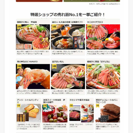
つ
い
て
1.4
ポ
ン
パ
レ
モ
ー
ル
の
お
歳
暮
需
要
特
設
ペ
ー
ジ
に
つ