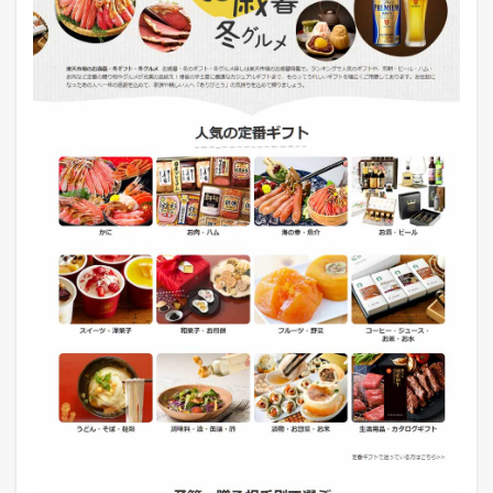
い
て
1.2
A
m
a
z
o
n
の
お
せ
ち
料
理
特
設
ペ
ー
ジ
に
つ
い
て