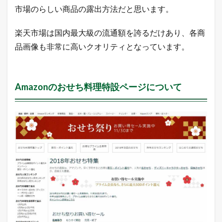
円
市場のらしい商品の露出方法だと思います。
の
た
め
楽天市場は国内最大級の流通額を誇るだけあり、各商
の
品画像も非常に高いクオリティとなっています。
月
次
目
標
達
Amazonのおせち料理特設ページについて
成
率
（
目
標
月
商
：
8
,
4
0
0
万
円