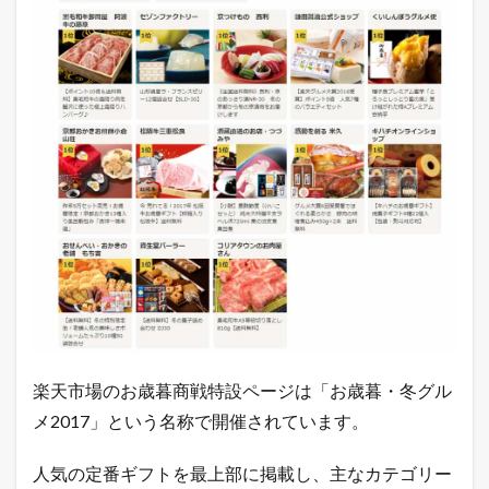
2
現
在
の
年
商
（
直
近
1
年
間
の
売
上
総
額
）
2.1
直
楽天市場のお歳暮商戦特設ページは「お歳暮・冬グル
近
メ2017」という名称で開催されています。
1
年
間
人気の定番ギフトを最上部に掲載し、主なカテゴリー
の