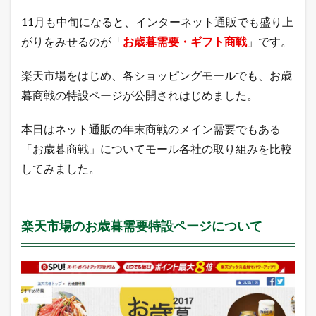
比
較
11月も中旬になると、インターネット通販でも盛り上
し
がりをみせるのが「
お歳暮需要・ギフト商戦
」です。
ま
し
た
楽天市場をはじめ、各ショッピングモールでも、お歳
。
暮商戦の特設ページが公開されはじめました。
1.1
楽
天
本日はネット通販の年末商戦のメイン需要でもある
市
「お歳暮商戦」についてモール各社の取り組みを比較
場
の
してみました。
お
歳
暮
需
楽天市場のお歳暮需要特設ページについて
要
特
設
ペ
ー
ジ
に
つ