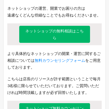
の
主
ネットショップの運営、開業でお困りの方は
要
モ
遠慮なくどんな些細なことでもお尋ねくださいませ。
ー
ル
の
ネットショップの無料相談はこち
受
注
ら
件
数
5.1
より具体的なネットショップの開業・運営に関するご
2
相談については
無料カウンセリングフォーム
をご用意
0
1
しております。
7
年
1
こちらは店長のリソースが許す範囲ということで毎月
1
3名様に限らせていただいております。ご質問いただ
月
1
ければ時間頂戴しますが必ず回答いたします。
3
日
（
ネットショップ無料カウンセリン
月