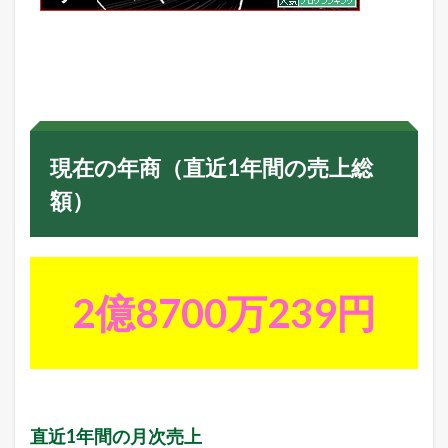
グ
7.2
ヤ
フ
ー
シ
ョ
ッ
現在の年商（直近1年間の売上総
ピ
ン
額）
グ
売
れ
筋
ラ
2億8700万239円
ン
キ
ン
グ
7.3
Y
a
直近1年間の月次売上
h