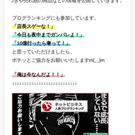
づきや売れ筋の商品などの情報を公開していきます。
ッ
ピ
ン
ブログランキングにも参加しています。
グ
の
「店長スゲーな！」
売
れ
「今日も夜中までガンバレよ！」
筋
「10億行ったら奢って！」
商
品
と思っていただけましたら、
7.1
ポチッとご協力をお願いいたしますm(_ _)m
楽
天
「俺は今なんだよ！！」
市
場
↓↓↓↓↓↓↓↓↓↓↓↓↓↓↓↓↓↓↓↓↓↓↓↓↓↓↓
総
合
デ
イ
リ
ー
ラ
ン
キ
ン