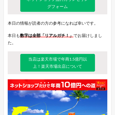
）
グフォーム
6
本
日
本日の情報が読者の方の参考になれば幸いです。
の
主
本日も
数字は全部「リアルガチ！」
でお届けしまし
要
モ
た。
ー
ル
の
イ
当店は楽天市場で年商1.5億円以
ベ
上！楽天市場出店について
ン
ト
状
況
6.1
今
日
は
何
の