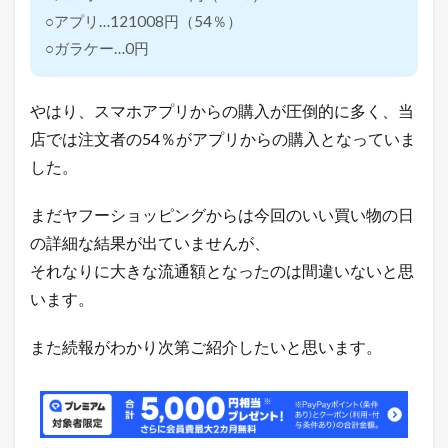
月
○アプリ…121008円（54％）
次
目
○ガラケー…0円
標
達
成
やはり、スマホアプリからの購入が圧倒的に多く、当
率
（
店では注文者の54％がアプリからの購入となっていま
目
した。
標
月
商
まだヤフーショッピングからは今回のいい買い物の日
：
の詳細な結果が出ていませんが、
8
,
それなりに大きな流通額となったのは間違いないと思
4
0
います。
0
万
また続報がわかり次第ご紹介したいと思います。
円
）
5
今
月