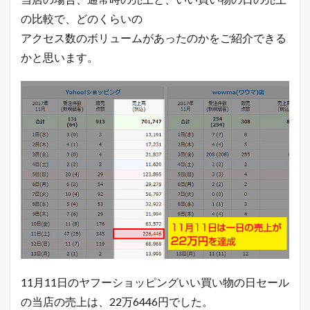
商
（
の比較で、どのくらいの
直
アクセス数のボリュームがあったのかをご紹介できる
近
1
かと思います。
年
間
の
売
上
総
額
）
2.1
直
近
1
年
間
の
月
次
11月11日のヤフーショッピングいい買い物の日セール
売
上
の当店の売上は、22万6446円でした。