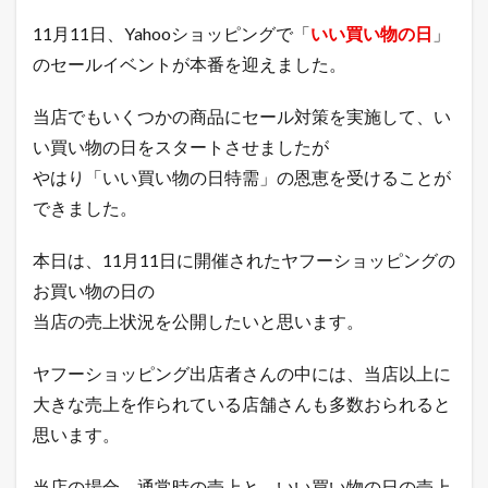
ヤ
フ
11月11日、Yahooショッピングで「
いい買い物の日
」
ー
のセールイベントが本番を迎えました。
シ
ョ
ッ
当店でもいくつかの商品にセール対策を実施して、い
ピ
ン
い買い物の日をスタートさせましたが
グ
やはり「いい買い物の日特需」の恩恵を受けることが
の
売
できました。
上
を
本日は、11月11日に開催されたヤフーショッピングの
公
開
お買い物の日の
し
当店の売上状況を公開したいと思います。
ま
す
！
ヤフーショッピング出店者さんの中には、当店以上に
2
大きな売上を作られている店舗さんも多数おられると
現
在
思います。
の
年
当店の場合、通常時の売上と、いい買い物の日の売上