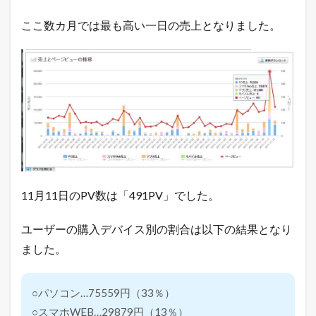
3
本
ここ数カ月では最も高い一日の売上となりました。
日
ま
で
の
釣
果
｜
月
次
売
上
4
11月11日のPV数は「491PV」でした。
年
商
1
ユーザーの購入デバイス別の割合は以下の結果となり
0
億
ました。
円
の
た
○パソコン…75559円（33％）
め
の
○スマホWEB…29879円（13％）