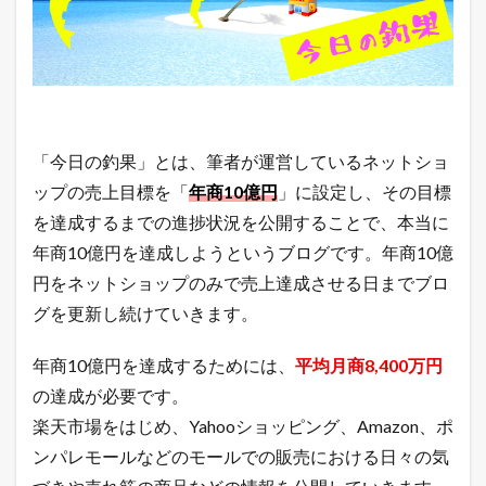
日
？
【
1
1
月
1
3
「今日の釣果」とは、筆者が運営しているネットショ
日
】
ップの売上目標を「
年商10億円
」に設定し、その目標
7
を達成するまでの進捗状況を公開することで、本当に
本
年商10億円を達成しようというブログです。年商10億
日
の
円をネットショップのみで売上達成させる日までブロ
楽
グを更新し続けていきます。
天
市
場
年商10億円を達成するためには、
平均月商8,400万円
と
ヤ
の達成が必要です。
フ
楽天市場をはじめ、Yahooショッピング、Amazon、ポ
ー
シ
ンパレモールなどのモールでの販売における日々の気
ョ