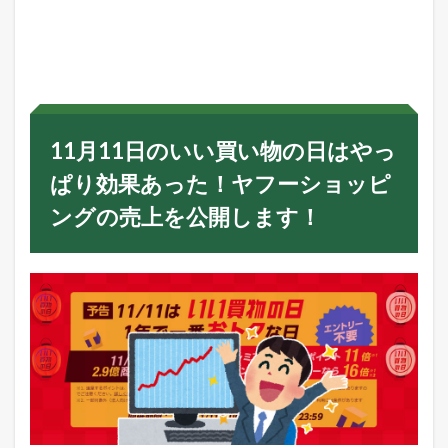
1
1
月
1
1
日
の
い
11月11日のいい買い物の日はやっ
い
買
ぱり効果あった！ヤフーショッピ
い
物
ングの売上を公開します！
の
日
は
や
っ
ぱ
り
効
果
あ
っ
た
！