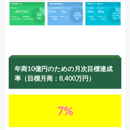
次
目
標
達
成
率
（
目
標
月
商
：
8
年商10億円のための月次目標達成
,
4
率（目標月商：8,400万円）
0
0
万
円
）
7%
3
本
日
ま