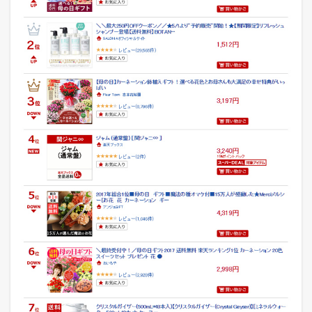
ン
グ
5.3
本
日
の
業
務
日
報
と
ひ
と
こ
と
メ
モ