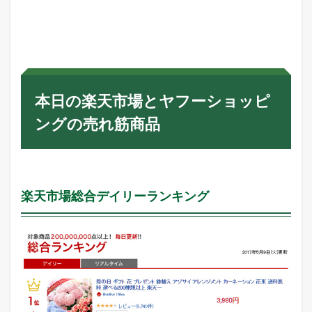
イ
リ
ー
ラ
ン
キ
ン
本日の楽天市場とヤフーショッピ
グ
ングの売れ筋商品
5.2
ヤ
フ
ー
シ
ョ
楽天市場総合デイリーランキング
ッ
ピ
ン
グ
売
れ
筋
ラ
ン
キ