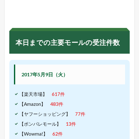
で
の
主
要
モ
ー
ル
の
本日までの主要モールの受注件数
受
注
件
数
3.0.1
2017年5月9日（火）
2
0
1
7
【楽天市場】
617件
年
【Amazon】
483件
5
月
【ヤフーショッピング】
77件
9
日
【ポンパレモール】
13件
（
火
【Wowma!】
62件
）