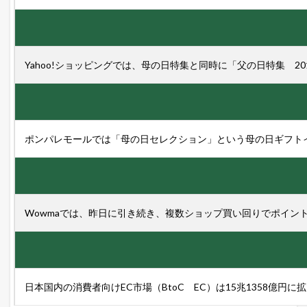
場
と
ヤ
フ
ー
Yahoo!ショッピングでは、母の日特集と同時に「父の日特集 
シ
ョ
ッ
ピ
ン
グ
ポンパレモールでは「母の日セレクション」という母の日ギフト
の
売
れ
筋
商
品
Wowmaでは、昨日に引き続き、複数ショップ買い回りでポイン
5.1
楽
天
市
場
総
日本国内の消費者向けEC市場（BtoC EC）は15兆1358億円
合
デ