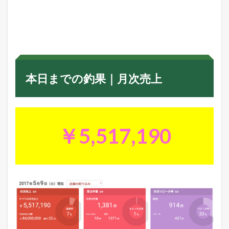
本
日
ま
で
の
釣
果
｜
本日までの釣果｜月次売上
月
次
売
上
2
￥5,517,190
年
商
1
0
億
円
の
た
め
の
月