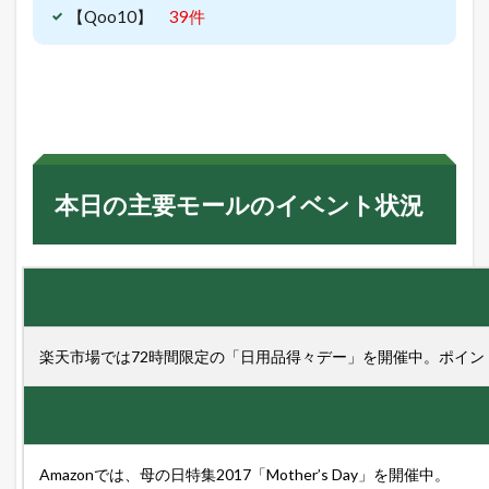
【Qoo10】
39件
4
本
日
の
主
要
モ
ー
ル
本日の主要モールのイベント状況
の
イ
ベ
ン
ト
状
況
楽天市場では72時間限定の「日用品得々デー」を開催中。ポイン
5
本
日
の
楽
天
Amazonでは、母の日特集2017「Mother’s Day」を開催中。
市