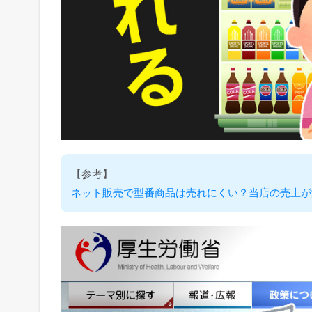
り
返
り
ま
す
【参考】
ネット販売で型番商品は売れにくい？当店の売上が