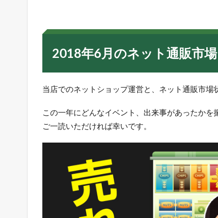
8
年
6
月
の
2018年6月のネット通販
ネ
ッ
ト
通
当店でのネットショップ運営と、ネット通販市場状
販
市
この一年にどんなイベント、出来事があったかを
場
ご一読いただければ幸いです。
、
当
店
店
舗
運
営
を
振