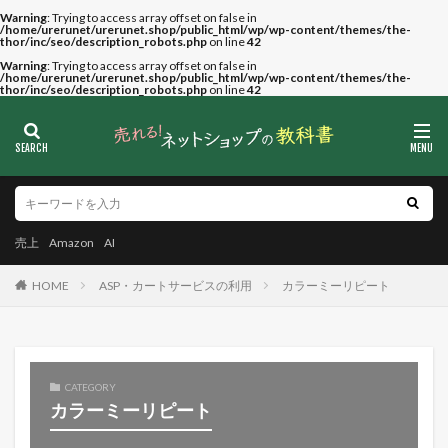
Warning
: Trying to access array offset on false in
/home/urerunet/urerunet.shop/public_html/wp/wp-content/themes/the-
thor/inc/seo/description_robots.php
on line
42
Warning
: Trying to access array offset on false in
/home/urerunet/urerunet.shop/public_html/wp/wp-content/themes/the-
thor/inc/seo/description_robots.php
on line
42
売上
Amazon
AI
HOME
ASP・カートサービスの利用
カラーミーリピート
CATEGORY
カラーミーリピート