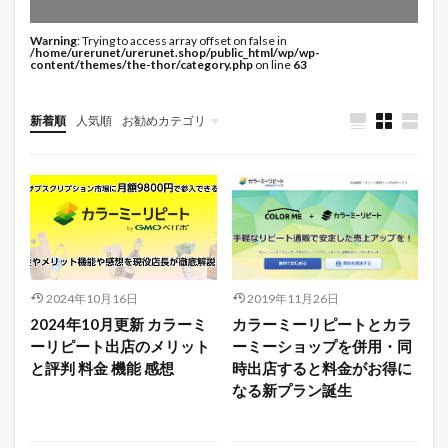
Warning
: Trying to access array offset on false in
/home/urerunet/urerunet.shop/public_html/wp/wp-
content/themes/the-thor/category.php
on line
63
新着順
人気順
お勧めカテゴリ
未分類
2024年10月16日
2019年11月26日
2024年10月更新 カラーミ
カラーミーリピートとカラ
ーリピート出店のメリット
ーミーショップを併用・同
と評判 料金 機能 感想
時出店すると料金がお得に
なる新プラン誕生