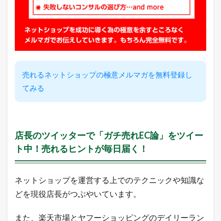
楽
天
市
場
と
ヤ
フ
ー
売れるネットショップの極意メルマガを無料登録し
シ
てみる
ョ
ッ
ピ
ン
グ
の
店長のツイッターで「ガチ売れEC論」をツイー
売
ト中！売れるヒントが毎日届く！
れ
筋
商
品
ネットショップを運営する上でのテクニックや知識な
2.1
どを現役店長がつぶやいています。
楽
天
市
また、楽天市場とヤフーショッピングのデイリーラン