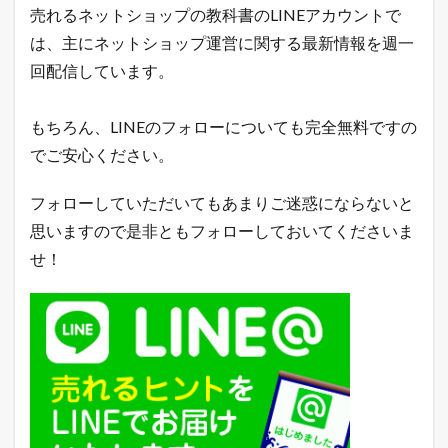
筋
売れるネットショップの教科書のLINEアカウントで
ラ
は、主にネットショップ運営に関する最新情報を週一
ン
キ
回配信しています。
ン
グ
もちろん、LINEのフォローについても完全無料ですの
2.3
A
でご安心ください。
m
a
z
フォローしていただいてもあまりご迷惑にならないと
o
思いますので是非ともフォローしておいてくださいま
n
売
せ！
れ
筋
ラ
ン
キ
ン
グ
2.4
Q
o