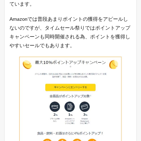
ています。
月
3
0
Amazonでは普段あまりポイントの獲得をアピールし
日
2
ないのですが、タイムセール祭りではポイントアップ
3
キャンペーンも同時開催される為、ポイントを獲得し
：
5
やすいセールでもあります。
9
ま
で
開
催
1.1
令
和
最
新
！
無
料
で
ネ
ッ