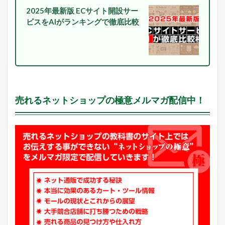
1.4
2025年最新版 ECサイト開設サー
最
ビスをAIがランキングで徹底比較
新
の
E
C
市
場
動
向
売れるネットショップの極意メルマガ配信中！
を
L
I
N
E
に
配
信
中
！
2
本
日
の