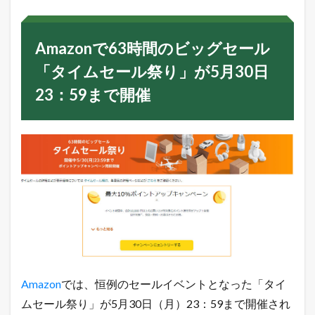
n
で
6
Amazonで63時間のビッグセール
3
時
「タイムセール祭り」が5月30日
間
の
23：59まで開催
ビ
ッ
グ
セ
ー
ル
「
タ
イ
ム
セ
ー
ル
祭
り
Amazon
では、恒例のセールイベントとなった「タイ
」
が
ムセール祭り」が5月30日（月）23：59まで開催され
5