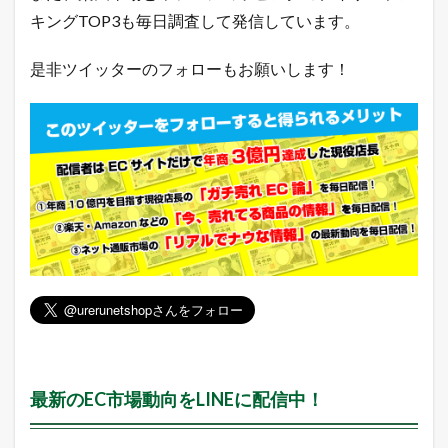
場
キングTOP3も毎日調査して発信しています。
総
合
デ
是非ツイッターのフォローもお願いします！
イ
リ
ー
ラ
ン
キ
ン
グ
2.2
ヤ
フ
ー
シ
ョ
ッ
ピ
ン
最新のEC市場動向をLINEに配信中！
グ
売
れ