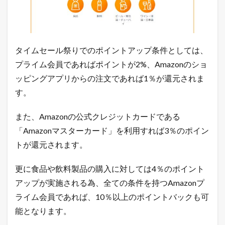
ト
シ
ョ
ッ
プ
を
タイムセール祭りでのポイントアップ条件としては、
出
プライム会員であればポイントが2%、Amazonのショ
店
で
ッピングアプリからの注文であれば1％が還元されま
き
す。
る
方
法
また、Amazonの公式クレジットカードである
1.2
「Amazonマスターカード」を利用すれば3％のポイン
売
トが還元されます。
れ
る
ネ
更に食品や飲料製品の購入に対しては4％のポイント
ッ
アップが実施される為、全ての条件を持つAmazonプ
ト
シ
ライム会員であれば、10％以上のポイントバックも可
ョ
ッ
能となります。
プ