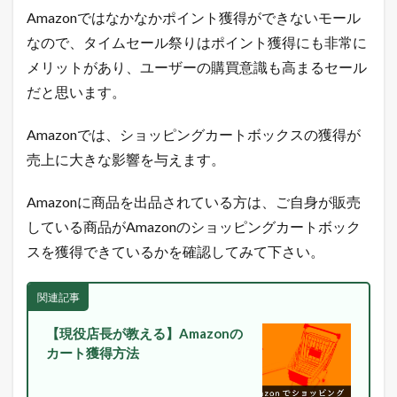
の
Amazonではなかなかポイント獲得ができないモール
極
意
なので、タイムセール祭りはポイント獲得にも非常に
メ
メリットがあり、ユーザーの購買意識も高まるセール
ル
マ
だと思います。
ガ
配
信
Amazonでは、ショッピングカートボックスの獲得が
中
売上に大きな影響を与えます。
！
1.3
Amazonに商品を出品されている方は、ご自身が販売
店
長
している商品がAmazonのショッピングカートボック
の
スを獲得できているかを確認してみて下さい。
ツ
イ
ッ
関連記事
タ
ー
【現役店長が教える】Amazonの
で
「
カート獲得方法
ガ
チ