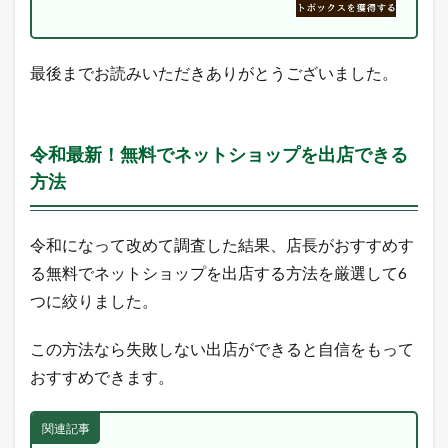
売
れ
E
C
最後までお読みいただきありがとうございました。
論
」
を
ツ
イ
令和最新！無料でネットショップを出店できる
ー
方法
ト
中
！
売
令和になって改めて調査した結果、店長がおすすめす
れ
る無料でネットショップを出店する方法を厳選して6
る
ヒ
つに絞りました。
ン
ト
が
この方法なら失敗しない出店ができると自信をもって
毎
おすすめできます。
日
届
く
関連記事
！