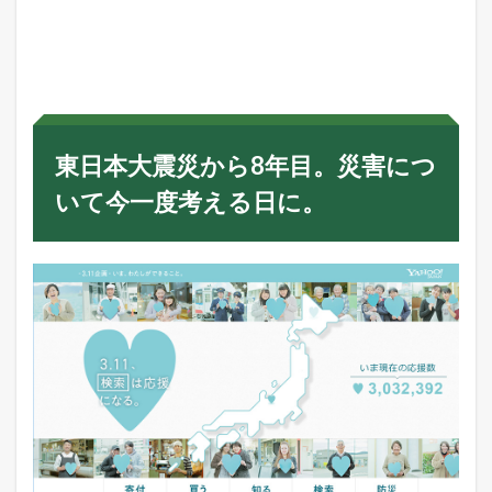
東
日
本
大
震
災
か
ら
東日本大震災から8年目。災害につ
8
年
いて今一度考える日に。
目
。
災
害
に
つ
い
て
今
一
度
考
え
る
日