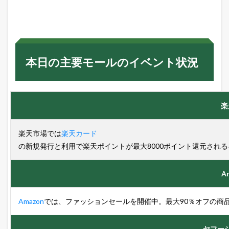
本日の主要モールのイベント状況
楽
楽天市場では
楽天カード
の新規発行と利用で楽天ポイントが最大8000ポイント還元され
A
Amazon
では、ファッションセールを開催中。最大90％オフの商
ヤフー