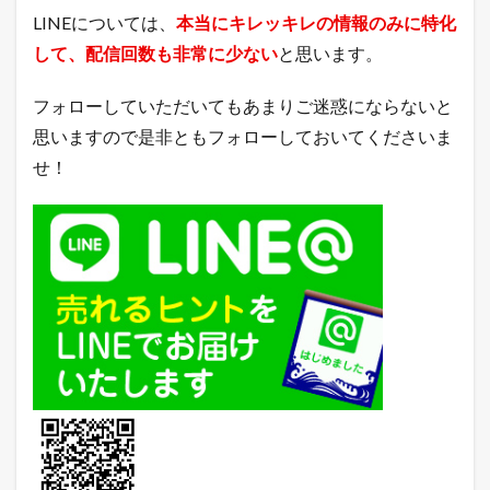
場
LINEについては、
本当にキレッキレの情報のみに特化
総
して、配信回数も非常に少ない
と思います。
合
デ
イ
フォローしていただいてもあまりご迷惑にならないと
リ
ー
思いますので是非ともフォローしておいてくださいま
ラ
せ！
ン
キ
ン
グ
3.2
ヤ
フ
ー
シ
ョ
ッ
ピ
ン
グ
売
れ