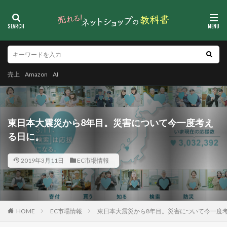
売上
Amazon
AI
東日本大震災から8年目。災害について今一度考え
る日に。
2019年3月11日
EC市場情報
HOME
EC市場情報
東日本大震災から8年目。災害について今一度