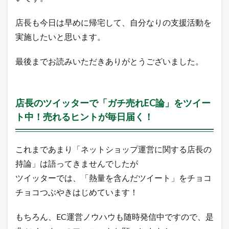
ス
ア
店長も今日は早めに帰宅して、自分なりの支援活動を
ッ
プ
実施したいと思います。
に
ご
最後までお読みいただきありがとうございました。
利
用
く
だ
さ
店長のツイッターで「ガチ売れEC論」をツイー
い
ト中！売れるヒントが毎日届く！
。
2
本
これまであまり「ネットショップ運営に関する店長の
日
の
持論」は語ってきませんでしたが
主
ツイッターでは、「熱量を含んだツイート」をチョコ
要
モ
チョコつぶやきはじめています！
ー
ル
もちろん、EC運営ノウハウも随時発信中ですので、是
の
イ