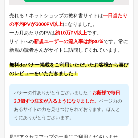
い
つ
ぶ
売れる！ネットショップの教科書サイトは
一日当たり
や
き
の平均PVが3000PV以上
になりました。
一カ月あたりのPVは
約10万PV以上
です。
サイトへの
新規ユーザーの流入率は約80％
です。常に
新規の読者さんがサイトに訪問してくれています。
無料deバナー掲載をご利用いただいたお客様から喜び
のレビューをいただきました！
バナーの件ありがとうございました！
お蔭様で毎日
2,3個ずつ注文が入るようになりました。
ページ力の
あるサイトの力を見せつけられております。ほんと
うにありがとうございます。
是非アクセスアップの一助にご利用くださいませ。