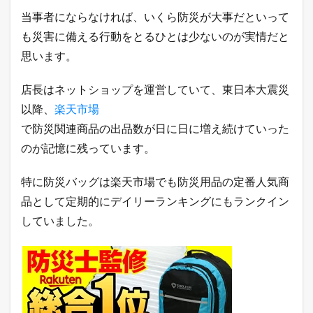
ョ
当事者にならなければ、いくら防災が大事だといって
ッ
も災害に備える行動をとるひとは少ないのが実情だと
プ
の
思います。
教
科
書
店長はネットショップを運営していて、東日本大震災
が
以降、
楽天市場
こ
こ
で防災関連商品の出品数が日に日に増え続けていった
に
のが記憶に残っています。
は
書
け
特に防災バッグは楽天市場でも防災用品の定番人気商
な
い
品として定期的にデイリーランキングにもランクイン
「
していました。
裏
ワ
ザ
」
を
L
I
N