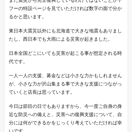
を
フーの特設ページを見ていただければ数字の面で分か
獲
得
るかと思います。
で
き
東日本大震災以外にも北海道で大きな地震もありまし
る
広
たし、西日本でも大雨による災害が起きました。
告
枠
を
日本全国どこにいても災害が起こる事が想定される時
完
代です。
全
無
料
一人一人の支援、募金などは小さな力かもしれません
提
が、小さな力が沢山集まる事で大きな支援につながっ
供
い
ていくと店長は思っています。
た
し
ま
今日は節目の日でもありますから、今一度ご自身の身
す
近な防災への備えと、災害への復興支援について、自
！
ア
分には何ができるかをじっくり考えていただければ幸
ク
いです。
セ