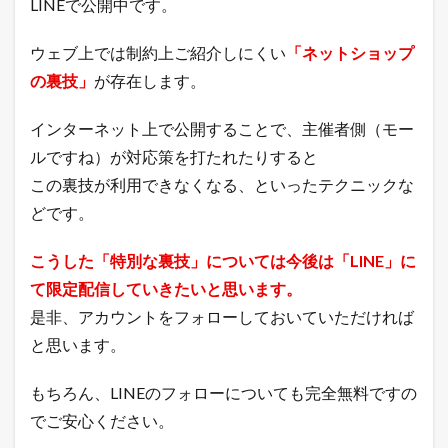
LINEで公開中です。
の
楽
天
ウェブ上では制約上ご紹介しにくい
「ネットショップ
市
場
の裏技」
が存在します。
と
ヤ
インターネット上で公開することで、主催者側（モー
フ
ー
ルですね）が対応策を打たれたりすると
シ
この裏技が利用できなくなる、といったテクニックな
ョ
ッ
どです。
ピ
ン
グ
こうした「特別な裏技」については今後は「LINE」に
の
て限定配信していきたいと思います。
売
れ
是非、アカウントをフォローしておいていただければ
筋
と思います。
商
品
3.1
もちろん、LINEのフォローについても完全無料ですの
楽
でご安心ください。
天
市