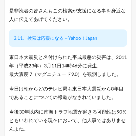
ト
是非読者の皆さんもこの検索が支援になる事を身近な
中
！
人に伝えてあげてください。
売
れ
る
3.11、検索は応援になる～Yahoo！Japan
ヒ
ン
ト
が
東日本大震災と名付けられた平成最悪の災害は、2011
毎
年（平成23年）3月11日14時46分に発生、
日
届
最大震度 7（マグニチュード9.0）を観測しました。
く
！
今日は朝からどのテレビ局も東日本大震災から8年目
1.2
であることについての報道がなされていました。
売
れ
る
今後30年以内に南海トラフ地震が起きる可能性は90％
！
ネ
ともいわれている現在において、他人事ではありませ
ッ
んよね。
ト
シ