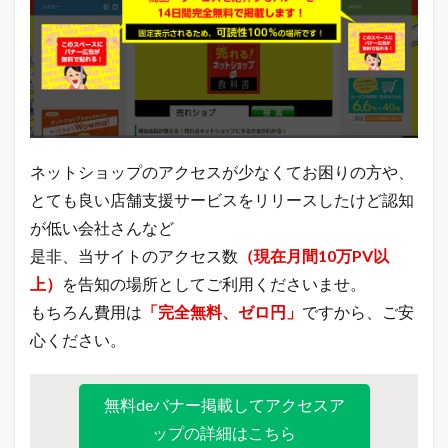
a
h
o
o
!
検
索
ワ
ー
ド
ネットショップのアクセスが少なくてお困りの方や、
ラ
とても良い店舗支援サービスをリリースしたけど認知
ン
キ
が低い会社さんなど
ン
是非、当サイトのアクセス数
（現在月間10万PV以
グ
上）
を告知の場所としてご利用くださいませ。
3.5
店
もちろん費用は
「完全無料、ゼロ円」
ですから、ご安
長
心ください。
の
ど
う
で
無料deバナー掲載してアクセスア
も
ップの詳細はこちら
い