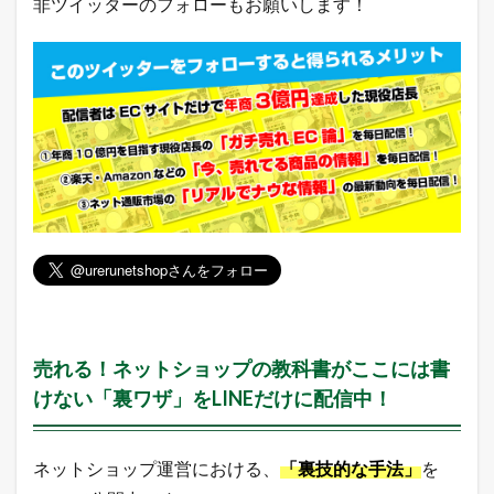
非ツイッターのフォローもお願いします！
ベ
ン
ト
状
況
2.1
今
日
は
何
の
日
？
【
3
月
1
1
売れる！ネットショップの教科書がここには書
日
けない「裏ワザ」をLINEだけに配信中！
】
3
本
ネットショップ運営における、
「裏技的な手法」
を
日