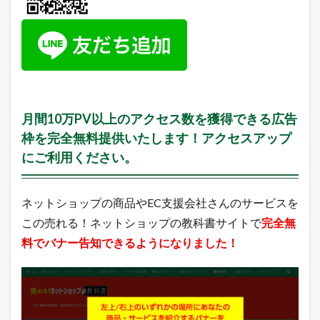
筋
ラ
ン
キ
ン
グ
3.3
A
月間10万PV以上のアクセス数を獲得できる広告
m
a
枠を完全無料提供いたします！アクセスアップ
z
にご利用ください。
o
n
売
れ
ネットショップの商品やEC支援会社さんのサービスを
筋
この売れる！ネットショップの教科書サイトで
完全無
ラ
ン
料でバナー告知できるようになりました！
キ
ン
グ
3.4
Y