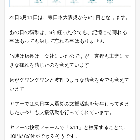
に
。
1.1
本日3月11日は、東日本大震災から8年目となります。
店
長
あの日の衝撃は、8年経った今でも、記憶こそ薄れる
の
ツ
事はあっても決して忘れる事はありません。
イ
ッ
タ
当時は店長は、会社にいたのですが、京都も非常に大
ー
きな揺れを感じたのを覚えています。
で
「
ガ
床がグワングワンと波打つような感覚を今でも覚えて
チ
います。
売
れ
E
ヤフーでは東日本大震災の支援活動を毎年行ってきま
C
論
したが今年も支援活動を行ってくれています。
」
を
ヤフーの検索フォームで「3.11」と検索することで、
ツ
イ
10円の寄付ができるそうです。
ー