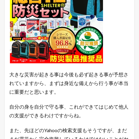
E
だ
け
に
配
信
中
！
1.3
月
間
1
大きな災害が起きる事は今後も必ず起きる事が予想さ
0
万
れていますから、まずは身近な備えから行う事が本当
P
に重要だと思います。
V
以
上
自分の身を自分で守る事、これができてはじめて他人
の
の支援ができるわけですからね。
ア
ク
セ
また、先ほどのYahooの検索支援もそうですが、まだ
ス
数
まだ震災から完全復興しているわけではないことがヤ