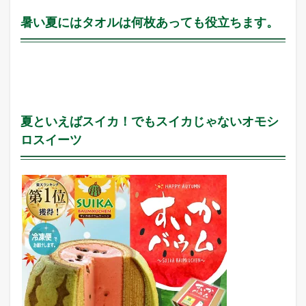
タ
オ
暑い夏にはタオルは何枚あっても役立ちます。
ル
も
特
需
に
な
る
か
夏といえばスイカ！でもスイカじゃないオモシ
も
ロスイーツ
？
2.6
店
長
の
ツ
イ
ッ
タ
ー
で
「
ガ