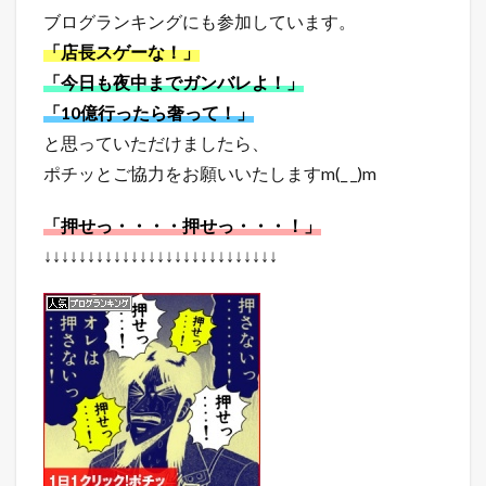
ー
ブログランキングにも参加しています。
ド
ラ
「店長スゲーな！」
ン
「今日も夜中までガンバレよ！」
キ
ン
「10億行ったら奢って！」
グ
と思っていただけましたら、
8.5
ポチッとご協力をお願いいたしますm(_ _)m
店
長
の
「押せっ・・・・押せっ・・・！」
ど
う
↓↓↓↓↓↓↓↓↓↓↓↓↓↓↓↓↓↓↓↓↓↓↓↓↓↓↓
で
も
い
い
つ
ぶ
や
き