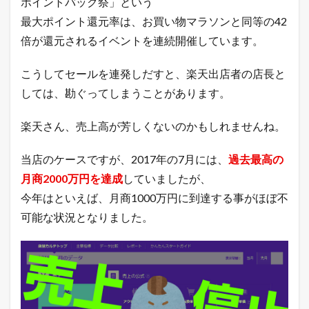
ポイントバック祭」という
商
品
最大ポイント還元率は、お買い物マラソンと同等の42
を
大
倍が還元されるイベントを連続開催しています。
予
想
こうしてセールを連発しだすと、楽天出店者の店長と
！
しては、勘ぐってしまうことがあります。
2.1
暑
い
楽天さん、売上高が芳しくないのかもしれませんね。
夏
に
は
当店のケースですが、2017年の7月には、
過去最高の
タ
月商2000万円を達成
していましたが、
オ
ル
今年はといえば、月商1000万円に到達する事がほぼ不
は
可能な状況となりました。
何
枚
あ
っ
て
も
役
立