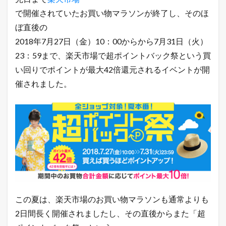
2
倍
で開催されていたお買い物マラソンが終了し、そのほ
還
ぼ直後の
元
！
2018年7月27日（金）10：00からから7月31日（火）
2
23：59まで、楽天市場で超ポイントバック祭という買
楽
い回りでポイントが最大42倍還元されるイベントが開
天
市
催されました。
場
の
超
ポ
イ
ン
ト
バ
ッ
ク
祭
で
この夏は、楽天市場のお買い物マラソンも通常よりも
売
れ
2日間長く開催されましたし、その直後からまた「超
る