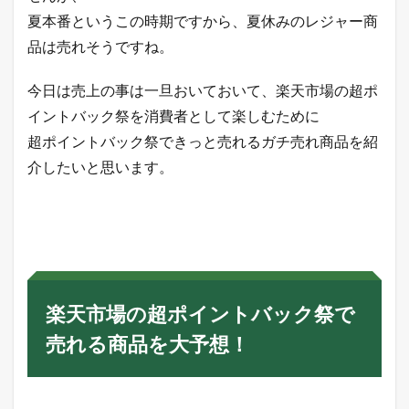
販
夏本番というこの時期ですから、夏休みのレジャー商
の
定
品は売れそうですね。
番
商
品
今日は売上の事は一旦おいておいて、楽天市場の超ポ
で
イントバック祭を消費者として楽しむために
す
ね
超ポイントバック祭できっと売れるガチ売れ商品を紹
。
介したいと思います。
2.5
今
年
の
夏
は
暑
す
楽天市場の超ポイントバック祭で
ぎ
る
売れる商品を大予想！
！
ク
ー
ル