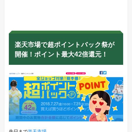
楽
天
市
場
で
超
ポ
イ
楽天市場で超ポイントバック祭が
ン
ト
開催！ポイント最大42倍還元！
バ
ッ
ク
祭
が
開
催
！
ポ
イ
ン
ト
最
大
4
先日まで
楽天市場