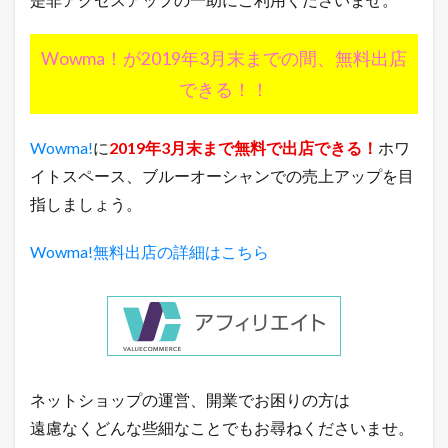
日
は
何
Wowma！が2019年3月末までの間、無料出店
の
日
できる！！
？
【
7
Wowma!
に
2019年3月末まで無料で出店できる！
ホワ
月
2
イトスペース、ブルーオーシャンでの売上アップを目
7
日
指しましょう。
】
8
Wowma!無料出店の詳細はこちら
本
日
の
楽
天
市
場
と
ネットショップの運営、開業でお困りの方は
ヤ
遠慮なくどんな些細なことでもお尋ねくださいませ。
フ
ー