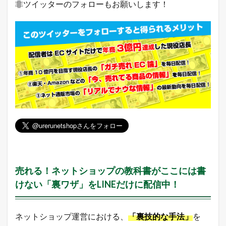
提
非ツイッターのフォローもお願いします！
供
い
た
し
ま
す
！
ア
ク
セ
ス
ア
ッ
プ
に
ご
利
用
売れる！ネットショップの教科書がここには書
く
だ
けない「裏ワザ」をLINEだけに配信中！
さ
い
。
ネットショップ運営における、
「裏技的な手法」
を
3