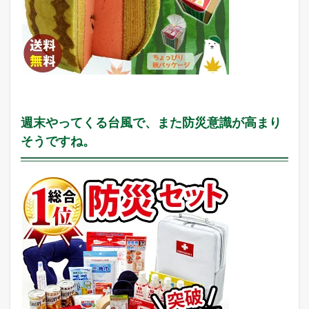
チ
売
れ
E
C
論
」
を
ツ
イ
週末やってくる台風で、また防災意識が高まり
ー
ト
そうですね。
中
！
売
れ
る
ヒ
ン
ト
が
毎
日
届
く