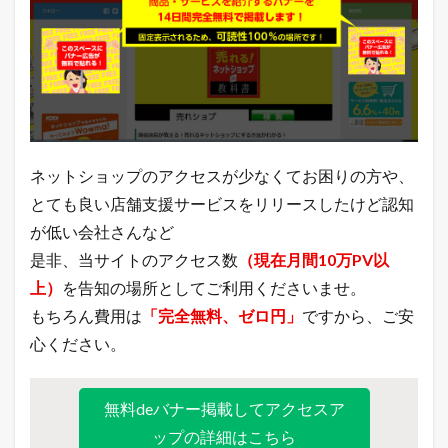
）
6
今
月
の
主
要
モ
ー
ネットショップのアクセスが少なくてお困りの方や、
ル
の
とても良い店舗支援サービスをリリースしたけど認知
受
が低い会社さんなど
注
件
是非、当サイトのアクセス数
（現在月間10万PV以
数
上）
を告知の場所としてご利用くださいませ。
6.1
もちろん費用は
「完全無料、ゼロ円」
ですから、ご安
2
0
心ください。
1
8
年
無料deバナー掲載してアクセスア
7
月
ップの詳細はこちら
2