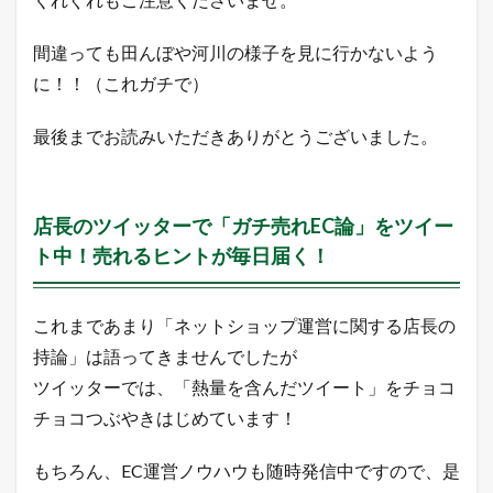
P
V
間違っても田んぼや河川の様子を見に行かないよう
以
上
に！！（これガチで）
の
ア
最後までお読みいただきありがとうございました。
ク
セ
ス
数
を
店長のツイッターで「ガチ売れEC論」をツイー
獲
ト中！売れるヒントが毎日届く！
得
で
き
る
これまであまり「ネットショップ運営に関する店長の
広
持論」は語ってきませんでしたが
告
枠
ツイッターでは、「熱量を含んだツイート」をチョコ
を
完
チョコつぶやきはじめています！
全
無
もちろん、EC運営ノウハウも随時発信中ですので、是
料