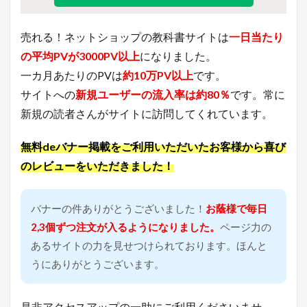
7
日
（
売れる！ネットショップの教科書サイトは
一日当たり
金
の平均PVが3000PV以上
になりました。
）
一カ月あたりのPVは
約10万PV以上
です。
7
本
サイトへの
新規ユーザーの流入率は約80％
です。常に
日
新規の読者さんがサイトに訪問してくれています。
の
主
要
無料deバナー掲載をご利用いただいたお客様から喜び
モ
のレビューをいただきました！
ー
ル
の
イ
バナーの件ありがとうございました！
お蔭様で毎日
ベ
2,3個ずつ注文が入るようになりました。
ページ力の
ン
ト
あるサイトの力を見せつけられております。ほんと
状
うにありがとうございます。
況
7.1
今
是非アクセスアップの一助にご利用くださいませ。