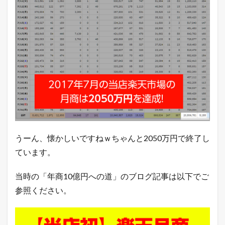
モ
シ
ロ
ス
イ
ー
ツ
2.3
週
末
や
っ
て
く
うーん、懐かしいですねｗちゃんと2050万円で終了し
る
台
ています。
風
で
当時の「年商10億円への道」のブログ記事は以下でご
、
ま
参照ください。
た
防
災
意