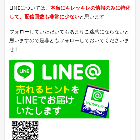
月
LINEについては、
本当にキレッキレの情報のみに特化
次
売
して、配信回数も非常に少ない
と思います。
上
4
フォローしていただいてもあまりご迷惑にならないと
本
思いますので是非ともフォローしておいてくださいま
日
ま
せ！
で
の
釣
果
｜
月
次
売
上
5
年
商
1
0
億