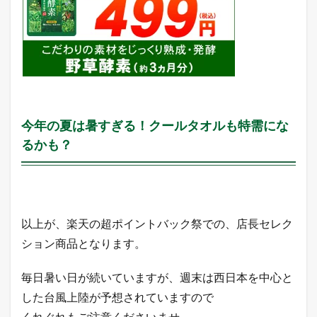
な
い
「
裏
ワ
ザ
」
を
L
I
今年の夏は暑すぎる！クールタオルも特需にな
N
E
るかも？
だ
け
に
配
信
中
以上が、楽天の超ポイントバック祭での、店長セレク
！
ション商品となります。
2.8
月
毎日暑い日が続いていますが、週末は西日本を中心と
間
1
した台風上陸が予想されていますので
0
くれぐれもご注意くださいませ。
万