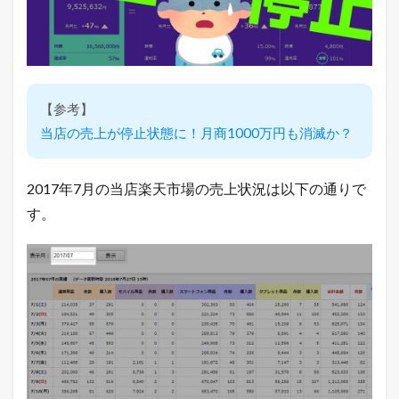
ち
ま
す
。
2.2
夏
【参考】
と
当店の売上が停止状態に！月商1000万円も消滅か？
い
え
ば
ス
2017年7月の当店楽天市場の売上状況は以下の通りで
イ
す。
カ
！
で
も
ス
イ
カ
じ
ゃ
な
い
オ