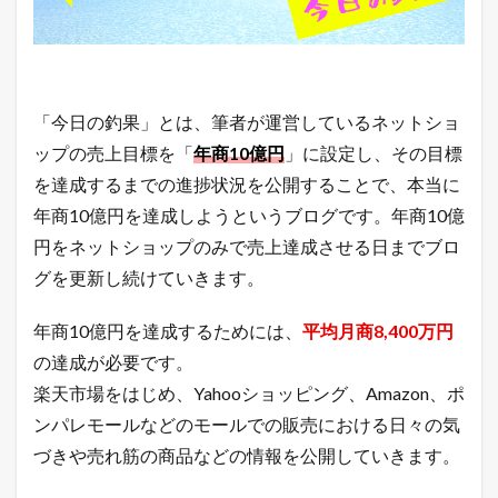
A
m
a
z
o
n
「今日の釣果」とは、筆者が運営しているネットショ
売
れ
ップの売上目標を「
年商10億円
」に設定し、その目標
筋
を達成するまでの進捗状況を公開することで、本当に
ラ
ン
年商10億円を達成しようというブログです。年商10億
キ
円をネットショップのみで売上達成させる日までブロ
ン
グ
グを更新し続けていきます。
8.4
Y
年商10億円を達成するためには、
平均月商8,400万円
a
の達成が必要です。
h
o
楽天市場をはじめ、Yahooショッピング、Amazon、ポ
o
!
ンパレモールなどのモールでの販売における日々の気
検
づきや売れ筋の商品などの情報を公開していきます。
索
ワ