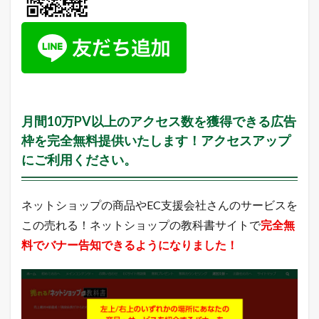
円
の
た
め
の
月
次
目
標
達
月間10万PV以上のアクセス数を獲得できる広告
成
枠を完全無料提供いたします！アクセスアップ
率
（
にご利用ください。
目
標
月
ネットショップの商品やEC支援会社さんのサービスを
商
：
この売れる！ネットショップの教科書サイトで
完全無
8
料でバナー告知できるようになりました！
,
4
0
0
万
円