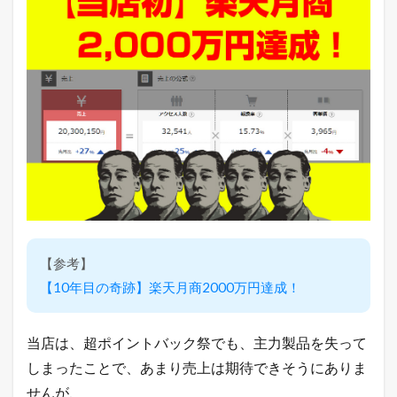
識
が
高
ま
り
そ
う
で
す
ね
。
2.4
サ
プ
リ
メ
【参考】
ン
【10年目の奇跡】楽天月商2000万円達成！
ト
は
リ
ピ
当店は、超ポイントバック祭でも、主力製品を失って
ー
しまったことで、あまり売上は期待できそうにありま
ト
通
せんが、