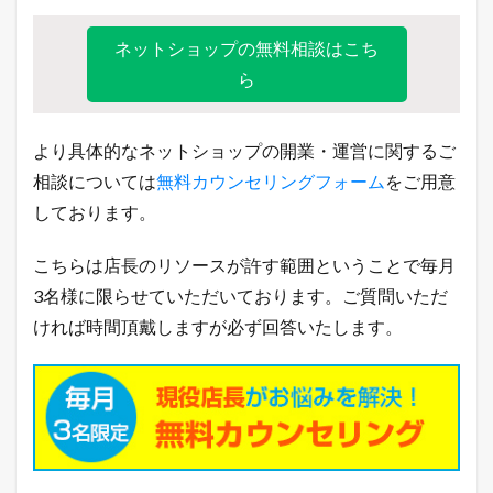
シ
ョ
ネットショップの無料相談はこち
ッ
ら
ピ
ン
グ
の
より具体的なネットショップの開業・運営に関するご
売
れ
相談については
無料カウンセリングフォーム
をご用意
筋
しております。
商
品
こちらは店長のリソースが許す範囲ということで毎月
8.1
楽
3名様に限らせていただいております。ご質問いただ
天
ければ時間頂戴しますが必ず回答いたします。
市
場
総
合
デ
イ
リ
ー
ラ