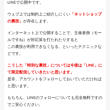
LINEで公開中です。
現
在
の
ウェブ上では制約上ご紹介しにくい
「ネットショップ
年
の裏技」
が存在します。
商
（
直
インターネット上で公開することで、主催者側（モー
近
ルですね）が対応策を打たれたりすると
1
年
この裏技が利用できなくなる、といったテクニックな
間
どです。
の
売
上
こうした「特別な裏技」については今後は「LINE」に
総
額
て限定配信していきたいと思います。
）
是非、アカウントをフォローしておいていただければ
3.1
と思います。
直
近
1
もちろん、LINEのフォローについても完全無料ですの
年
でご安心ください。
間
の