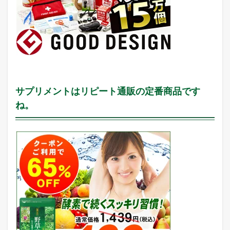
！
2.7
売
れ
る
！
ネ
ッ
ト
サプリメントはリピート通販の定番商品です
シ
ョ
ね。
ッ
プ
の
教
科
書
が
こ
こ
に
は
書
け