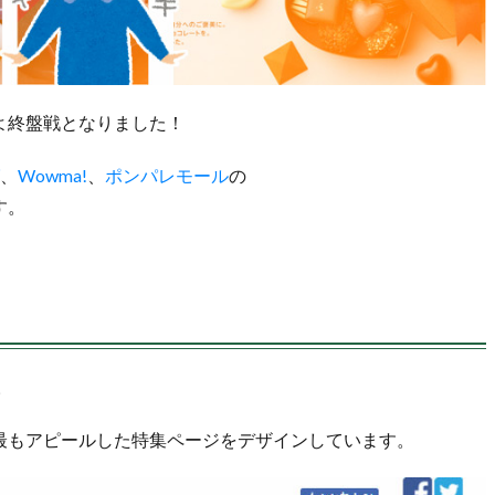
よ終盤戦となりました！
、
Wowma!
、
ポンパレモール
の
す。
。
最もアピールした特集ページをデザインしています。