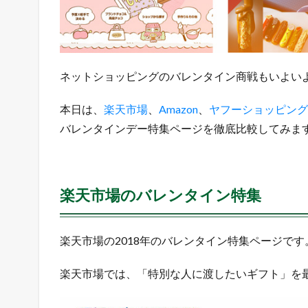
楽
天
市
場
の
ネットショッピングのバレンタイン商戦もいよい
バ
レ
本日は、
楽天市場
、
Amazon
、
ヤフーショッピング
ン
タ
バレンタインデー特集ページを徹底比較してみま
イ
ン
特
集
楽天市場のバレンタイン特集
1.2
A
m
楽天市場の2018年のバレンタイン特集ページです
a
z
楽天市場では、「特別な人に渡したいギフト」を
o
n
の