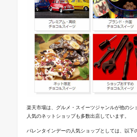
タ
イ
ン
特
集
1.4
W
o
w
m
a
！
の
バ
レ
ン
楽天市場は、グルメ・スイーツジャンルが他のシ
タ
人気のネットショップも多数出店しています。
イ
ン
特
バレンタインデーの人気ショップとしては、以下
集