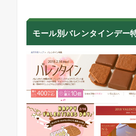
別
バ
レ
ン
タ
モール別バレンタインデー
イ
ン
デ
ー
特
集
の
違
い
を
徹
底
比
較
！
1.1