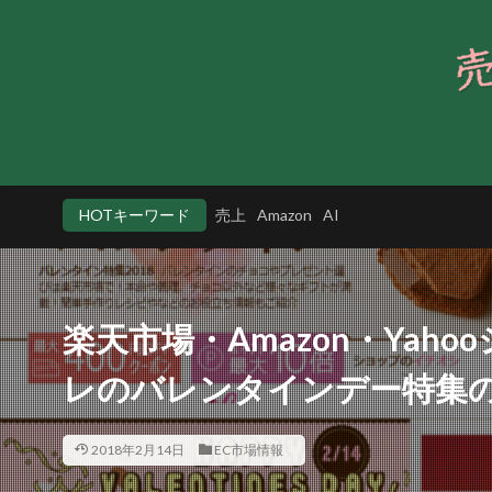
HOTキーワード
売上
Amazon
AI
楽天市場・Amazon・Yah
レのバレンタインデー特集
2018年2月14日
EC市場情報