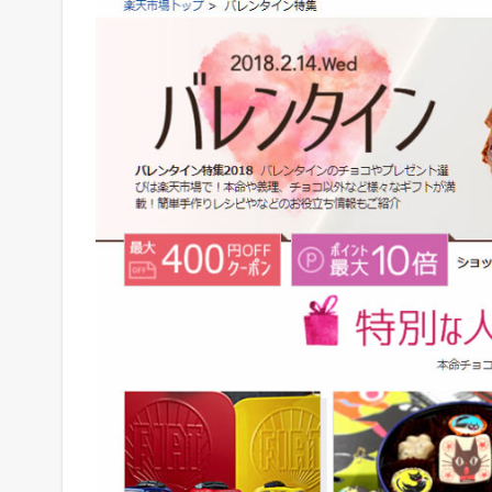
バ
レ
ン
タ
イ
ン
特
集
1.3
ポ
ン
パ
レ
モ
ー
ル
の
バ
レ
ン