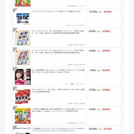
ー
ラ
ン
キ
ン
グ
3
W
o
w
m
a
!
の
デ
イ
リ
ー
ラ
ン
キ
ン
グ
デ