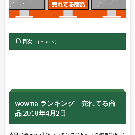
目次
1
w
o
w
m
a
!
ラ
ン
wowma!ランキング 売れてる商
キ
ン
品 2018年4月2日
グ
売
れ
本日のWowma人気ランキングのトップ30位までをご
て