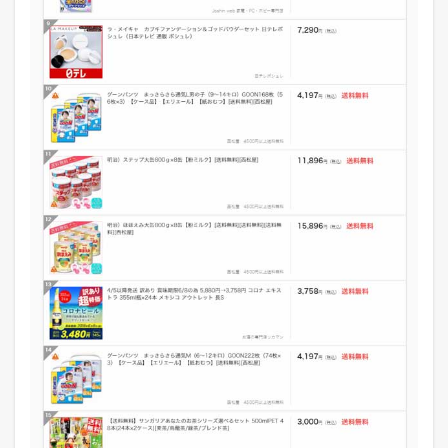
ー
コ
ス
メ
】
2
2
0
1
8
年
4
月
2
日
の
各
モ
ー
ル
の
デ
イ
リ