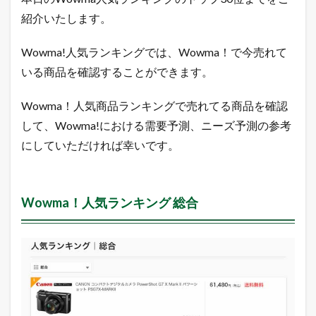
る
紹介いたします。
商
品
2
Wowma!人気ランキングでは、Wowma！で今売れて
0
いる商品を確認することができます。
1
8
年
Wowma！人気商品ランキングで売れてる商品を確認
4
して、Wowma!における需要予測、ニーズ予測の参考
月
2
にしていただければ幸いです。
日
1.1
W
o
Wowma！人気ランキング 総合
w
m
a
！
人
気
ラ
ン
キ