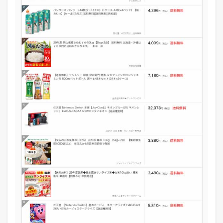
ン
グ
総
合
1.2
W
o
w
m
a
!
人
気
ラ
ン
キ
ン
グ
【
ビ
ュ
ー
テ
ィ